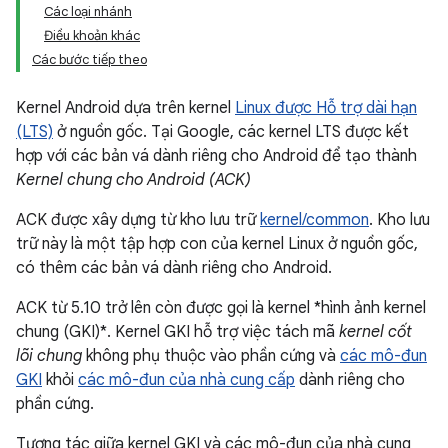
Các loại nhánh
Điều khoản khác
Các bước tiếp theo
Kernel Android dựa trên kernel
Linux được Hỗ trợ dài hạn
(LTS)
ở nguồn gốc. Tại Google, các kernel LTS được kết
hợp với các bản vá dành riêng cho Android để tạo thành
Kernel chung cho Android (ACK)
ACK được xây dựng từ kho lưu trữ
kernel/common
. Kho lưu
trữ này là một tập hợp con của kernel Linux ở nguồn gốc,
có thêm các bản vá dành riêng cho Android.
ACK từ 5.10 trở lên còn được gọi là kernel *hình ảnh kernel
chung (GKI)*. Kernel GKI hỗ trợ việc tách mã
kernel cốt
lõi chung
không phụ thuộc vào phần cứng và
các mô-đun
GKI
khỏi
các mô-đun của nhà cung cấp
dành riêng cho
phần cứng.
Tương tác giữa kernel GKI và các mô-đun của nhà cung