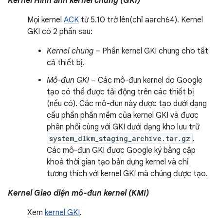
Kernel Hình ảnh kernel chung (GKI)
Mọi kernel
ACK
từ 5.10 trở lên(chỉ aarch64). Kernel
GKI có 2 phần sau:
Kernel chung
– Phần kernel GKI chung cho tất
cả thiết bị.
Mô-đun GKI
– Các mô-đun kernel do Google
tạo có thể được tải động trên các thiết bị
(nếu có). Các mô-đun này được tạo dưới dạng
cấu phần phần mềm của kernel GKI và được
phân phối cùng với GKI dưới dạng kho lưu trữ
system_dlkm_staging_archive.tar.gz
.
Các mô-đun GKI được Google ký bằng cặp
khoá thời gian tạo bản dựng kernel và chỉ
tương thích với kernel GKI mà chúng được tạo.
Kernel Giao diện mô-đun kernel (KMI)
Xem
kernel GKI
.