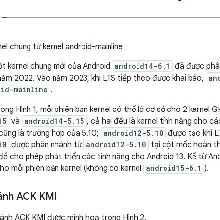
el chung từ kernel android-mainline
một kernel chung mới của Android
android14-6.1
đã được phâ
ăm 2022. Vào năm 2023, khi LTS tiếp theo được khai báo,
an
oid-mainline
.
ng Hình 1, mỗi phiên bản kernel có thể là cơ sở cho 2 kernel GKI.
15
và
android14-5.15
, cả hai đều là kernel tính năng cho c
cũng là trường hợp của 5.10;
android12-5.10
được tạo khi L
10
được phân nhánh từ
android12-5.10
tại cột mốc hoàn th
ể cho phép phát triển các tính năng cho Android 13. Kể từ And
cho mỗi phiên bản kernel (không có kernel
android15-6.1
).
hánh ACK KMI
hánh ACK KMI được minh hoạ trong Hình 2.