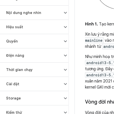
Nội dung nghe nhìn
Hình 1.
Tạo kern
Hiệu suất
Xin lưu ý rằng 
mainline
vào n
Quyền
nhánh từ
andr
Điện năng
Như minh hoạ tro
android13-5.
tương ứng. Đây 
Thời gian chạy
android13-5.
xuân năm 2021 đ
Cài đặt
kernel GKI mới 
Storage
Vòng đời n
Vòng đời của n
Kiểm thử