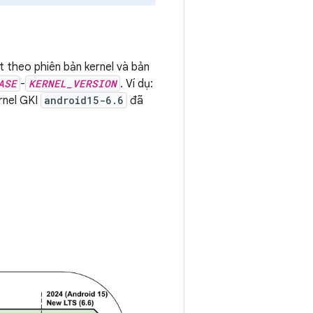
t theo phiên bản kernel và bản
ASE
-
KERNEL_VERSION
. Ví dụ:
ernel GKI
android15-6.6
đã