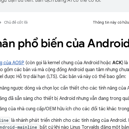
gữ bạn ưu tiên. Bản dịch bằng AI có thể có lỗi.
Chủ đề cốt lõi
Thông tin này có hữu
hân phổ biến của Androi
ng của AOSP
(còn gọi là kernel chung của Android hoặc
ACK
) l
o gồm các bản vá mà cộng đồng Android quan tâm nhưng chưa 
el được Hỗ trợ dài hạn (LTS). Các bản vá này có thể bao gồm:
năng ngược dòng và chọn lọc cần thiết cho các tính năng của 
ăng đã sẵn sàng cho thiết bị Android nhưng vẫn đang trong quá
năng của nhà cung cấp/OEM hữu ích cho các đối tác khác trong 
line
là nhánh phát triển chính cho các tính năng của Android.
ndroid-mainline
bất cứ khi nào Linus Torvalds đăng một bả