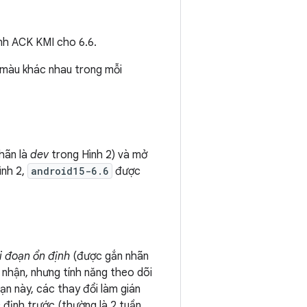
ánh ACK KMI cho 6.6.
c màu khác nhau trong mỗi
hãn là
dev
trong Hình 2) và mở
ình 2,
android15-6.6
được
i đoạn ổn định
(được gắn nhãn
 nhận, nhưng tính năng theo dõi
ạn này, các thay đổi làm gián
định trước (thường là 2 tuần