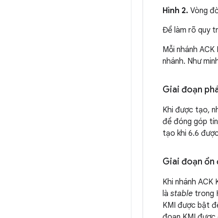
Hình 2.
Vòng đờ
Để làm rõ quy t
Mỗi nhánh ACK K
nhánh. Như minh
Giai đoạn phá
Khi được tạo, 
để đóng góp tín
tạo khi 6.6 đượ
Giai đoạn ổn 
Khi nhánh ACK K
là
stable
trong H
KMI được bật để
đoạn KMI được c