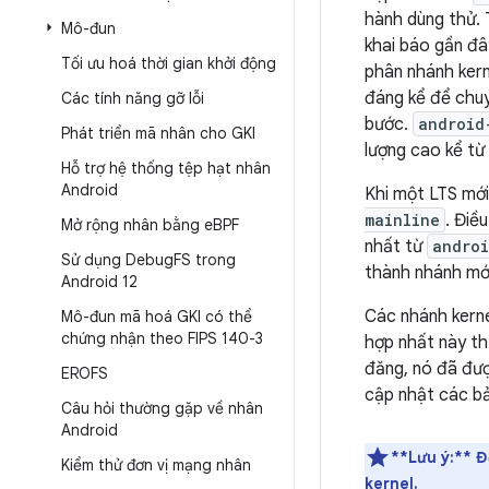
hành dùng thử. 
Mô-đun
khai báo gần đâ
Tối ưu hoá thời gian khởi động
phân nhánh kern
đáng kể để chuy
Các tính năng gỡ lỗi
bước.
android
Phát triển mã nhân cho GKI
lượng cao kể từ
Hỗ trợ hệ thống tệp hạt nhân
Android
Khi một LTS mới
mainline
. Điề
Mở rộng nhân bằng e
BPF
nhất từ
andro
Sử dụng Debug
FS trong
thành nhánh mới
Android 12
Các nhánh kerne
Mô-đun mã hoá GKI có thể
chứng nhận theo FIPS 140-3
hợp nhất này th
đăng, nó đã đượ
EROFS
cập nhật các bản
Câu hỏi thường gặp về nhân
Android
**Lưu ý:** Đ
Kiểm thử đơn vị mạng nhân
kernel
.