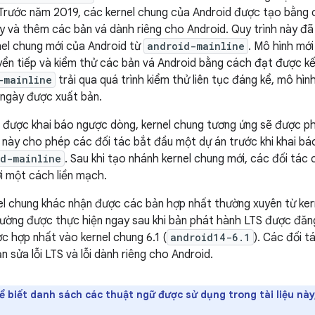
Trước năm 2019, các kernel chung của Android được tạo bằng 
y và thêm các bản vá dành riêng cho Android. Quy trình này đ
el chung mới của Android từ
android-mainline
. Mô hình mới
ển tiếp và kiểm thử các bản vá Android bằng cách đạt được k
-mainline
trải qua quá trình kiểm thử liên tục đáng kể, mô hì
 ngày được xuất bản.
 được khai báo ngược dòng, kernel chung tương ứng sẽ được p
u này cho phép các đối tác bắt đầu một dự án trước khi khai b
id-mainline
. Sau khi tạo nhánh kernel chung mới, các đối tác
 một cách liền mạch.
l chung khác nhận được các bản hợp nhất thường xuyên từ ke
ường được thực hiện ngay sau khi bản phát hành LTS được đăng. 
c hợp nhất vào kernel chung 6.1 (
android14-6.1
). Các đối t
 sửa lỗi LTS và lỗi dành riêng cho Android.
ể biết danh sách các thuật ngữ được sử dụng trong tài liệu nà