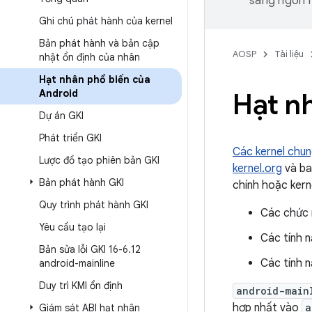
sang ngôn n
Ghi chú phát hành của kernel
Bản phát hành và bản cập
AOSP
Tài liệu
nhật ổn định của nhân
Hạt nhân phổ biến của
Android
Hạt n
Dự án GKI
Phát triển GKI
Các kernel chu
Lược đồ tạo phiên bản GKI
kernel.org
và ba
Bản phát hành GKI
chính hoặc kern
Quy trình phát hành GKI
Các chức 
Yêu cầu tạo lại
Các tính n
Bản sửa lỗi GKI 16-6
.
12
Các tính 
android-mainline
Duy trì KMI ổn định
android-main
hợp nhất vào
a
Giám sát ABI hạt nhân