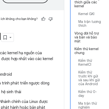
thích giữa các
kernel
Kernel GKI
 ích không cho bạn không?
Ma trận tương
thích
d
Vòng đời hỗ trợ
và bản vá bảo
mật
Kiểm thử kernel
à các kernel hạ nguồn của
chung
được hợp nhất vào các kernel
Kiểm thử
KernelCI
Kiểm thử
Android
trước khi gửi
và sau khi gửi
 trình phát triển ngược dòng
của Android
hệ sinh thái
Kiểm thử 0-
day
 Nhánh chính của Linux được
Ma trận thử
n phát hành hoặc bản phát
nghiệm