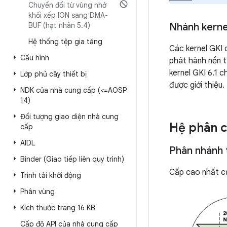
Chuyển đổi từ vùng nhớ
khối xếp ION sang DMA-
BUF (hạt nhân 5
.
4)
Nhánh kern
Hệ thống tệp gia tăng
Các kernel GKI 
Cấu hình
phát hành nền t
kernel GKI 6.1 
Lớp phủ cây thiết bị
được giới thiệu.
NDK của nhà cung cấp (<=AOSP
14)
Đối tượng giao diện nhà cung
Hệ phân c
cấp
AIDL
Phân nhánh 
Binder (Giao tiếp liên quy trình)
Cấp cao nhất củ
Trình tải khởi động
Phân vùng
Kích thước trang 16 KB
Cấp độ API của nhà cung cấp