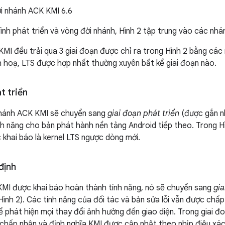
i nhánh ACK KMI 6.6
rình phát triển và vòng đời nhánh, Hình 2 tập trung vào các nh
MI đều trải qua 3 giai đoạn được chỉ ra trong Hình 2 bằng cá
 hoạ, LTS được hợp nhất thường xuyên bất kể giai đoạn nào.
t triển
nhánh ACK KMI sẽ chuyển sang
giai đoạn phát triển
(được gắn n
h năng cho bản phát hành nền tảng Android tiếp theo. Trong H
c khai báo là kernel LTS ngược dòng mới.
định
MI được khai báo hoàn thành tính năng, nó sẽ chuyển sang
gia
ình 2). Các tính năng của đối tác và bản sửa lỗi vẫn được chấp
 phát hiện mọi thay đổi ảnh hưởng đến giao diện. Trong giai đo
hấp nhận và định nghĩa KMI được cập nhật theo nhịp điệu xác 