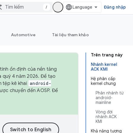
/
Đăng nhập
Automotive
Tài liệu tham khảo
Trên trang này
Nhánh kernel
tính ổn định của nền tảng
ACK KMI
và quý 4 năm 2026. Để tạo
Hệ phân cấp
h tệp kê khai
android-
kernel chung
được chuyển đến AOSP. Để
Phân nhánh từ
android-
mainline
Vòng đời
nhánh ACK
KMI
Khả năng tương