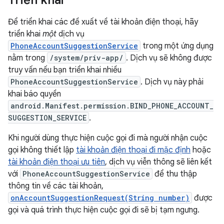
Triển khai
Để triển khai các đề xuất về tài khoản điện thoại, hãy
triển khai
một
dịch vụ
PhoneAccountSuggestionService
trong một ứng dụng
nằm trong
/system/priv-app/
. Dịch vụ sẽ không được
truy vấn nếu bạn triển khai nhiều
PhoneAccountSuggestionService
. Dịch vụ này phải
khai báo quyền
android.Manifest.permission.BIND_PHONE_ACCOUNT_
SUGGESTION_SERVICE
.
Khi người dùng thực hiện cuộc gọi đi mà người nhận cuộc
gọi không thiết lập
tài khoản điện thoại đi mặc định
hoặc
tài khoản điện thoại ưu tiên
, dịch vụ viễn thông sẽ liên kết
với
PhoneAccountSuggestionService
để thu thập
thông tin về các tài khoản,
onAccountSuggestionRequest(String number)
được
gọi và quá trình thực hiện cuộc gọi đi sẽ bị tạm ngưng.