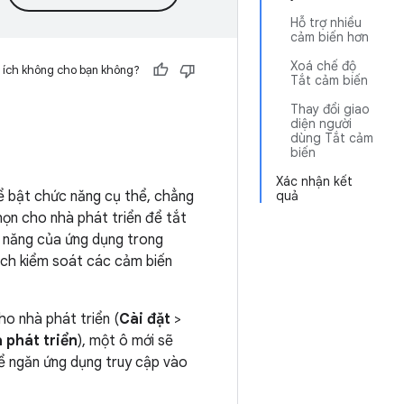
Hỗ trợ nhiều
cảm biến hơn
Xoá chế độ
 ích không cho bạn không?
Tắt cảm biến
Thay đổi giao
diện người
dùng Tắt cảm
biến
Xác nhận kết
để bật chức năng cụ thể, chẳng
quả
ọn cho nhà phát triển để tắt
ức năng của ứng dụng trong
ách kiểm soát các cảm biến
o nhà phát triển (
Cài đặt
>
 phát triển
), một ô mới sẽ
để ngăn ứng dụng truy cập vào