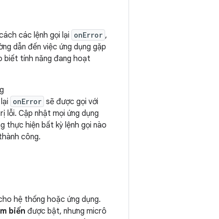
cách các lệnh gọi lại
onError
,
ường dẫn đến việc ứng dụng gặp
ho biết tính năng đang hoạt
g
 lại
onError
sẽ được gọi với
rị lỗi. Cập nhật mọi ứng dụng
g thực hiện bất kỳ lệnh gọi nào
thành công.
 cho hệ thống hoặc ứng dụng.
ảm biến
được bật, nhưng micrô