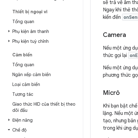
sẽ trả về âm tha
Ngay khi thẻ thô
Thiết bị ngoại vi
kiến đến
onSen
Tổng quan
Phụ kiện âm thanh
Camera
Phụ kiện tuỳ chỉnh
Nếu một ứng dụ
Cảm biến
thức gọi lại
onE
Tổng quan
Nếu một ứng dụ
Ngăn xếp cảm biến
phương thức gọi
Loại cảm biến
Micrô
Tương tác
Giao thức HID của thiết bị theo
Khi bạn bật ch
dõi đầu
lặng. Nếu một ứ
Điện năng
tạo, nhưng bản 
trong khi ứng d
Chế độ