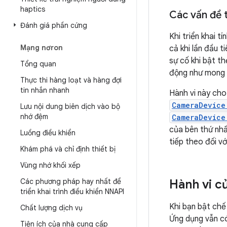
haptics
Các vấn đề 
Đánh giá phần cứng
Khi triển khai t
Mạng nơron
cả khi lần đầu 
sự cố khi bật th
Tổng quan
động như mong 
Thực thi hàng loạt và hàng đợi
tin nhắn nhanh
Hành vi này cho
CameraDevice
Lưu nội dung biên dịch vào bộ
nhớ đệm
CameraDevice
của bên thứ nhất
Luồng điều khiển
tiếp theo đối vớ
Khám phá và chỉ định thiết bị
Vùng nhớ khối xếp
Các phương pháp hay nhất để
Hành vi c
triển khai trình điều khiển NNAPI
Khi bạn bật ch
Chất lượng dịch vụ
Ứng dụng vẫn có
Tiện ích của nhà cung cấp