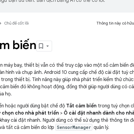
gữ bạn ưu tiên. Bản dịch bằng AI có thể có lỗi.
Chủ đề cốt lõi
Thông tin này có hữu
ảm biến
ên máy bay, thiết bị vẫn có thể truy cập vào một số cảm biến 
n hình và chụp ảnh. Android 10 cung cấp chế độ cài đặt tuỳ ch
 trong thiết bị. Tính năng này giúp nhà phát triển kiểm thử ch
cảm biến đó không hoạt động, đồng thời giúp người dùng có c
ủa họ.
iển hoặc người dùng bật chế độ
Tắt cảm biến
trong tuỳ chọn ch
 chọn cho nhà phát triển
>
Ô cài đặt nhanh dành cho nhà
 khay cài đặt nhanh. Người dùng có thể sử dụng thẻ thông tin 
và tất cả cảm biến do lớp
SensorManager
quản lý.