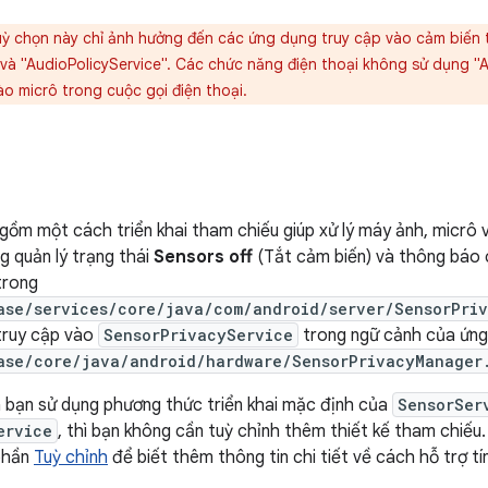
ỳ chọn này chỉ ảnh hưởng đến các ứng dụng truy cập vào cảm biến 
và "AudioPolicyService". Các chức năng điện thoại không sử dụng "A
o micrô trong cuộc gọi điện thoại.
gồm một cách triển khai tham chiếu giúp xử lý máy ảnh, micrô
g quản lý trạng thái
Sensors off
(Tắt cảm biến) và thông báo 
trong
ase/services/core/java/com/android/server/SensorPri
 truy cập vào
SensorPrivacyService
trong ngữ cảnh của ứng
ase/core/java/android/hardware/SensorPrivacyManager
a bạn sử dụng phương thức triển khai mặc định của
SensorSer
ervice
, thì bạn không cần tuỳ chỉnh thêm thiết kế tham chiếu
phần
Tuỳ chỉnh
để biết thêm thông tin chi tiết về cách hỗ trợ tí