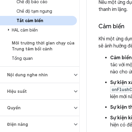
Chế độ báo cáo
Nếu một ứng dụ
thanh im lặng.
Chế độ tạm ngưng
Tắt cảm biến
Cảm biến
HAL cảm biến
Khi một ứng dụn
Môi trường thời gian chạy của
sẽ ảnh hưởng đế
Trung tâm bối cảnh
Cảm biến 
Tổng quan
tác với mộ
nào cho ứn
Nội dung nghe nhìn
Sự kiện x
onFlush
Hiệu suất
kiện mới n
Sự kiện t
Quyền
Sự kiện k
Điện năng
hiện có đề