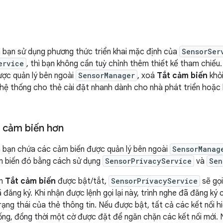
a bạn sử dụng phương thức triển khai mặc định của
SensorSer
ervice
, thì bạn không cần tuỳ chỉnh thêm thiết kế tham chiếu.
ợc quản lý bên ngoài
SensorManager
, xoá
Tắt cảm biến
khỏi
 hệ thống cho thẻ cài đặt nhanh dành cho nhà phát triển hoặc
u cảm biến hơn
a bạn chứa các cảm biến được quản lý bên ngoài
SensorManag
m biến đó bằng cách sử dụng
SensorPrivacyService
và
Sen
in
Tắt cảm biến
được bật/tắt,
SensorPrivacyService
sẽ gọi
 đăng ký. Khi nhận được lệnh gọi lại này, trình nghe đã đăng ký
trạng thái của thẻ thông tin. Nếu được bật, tất cả các kết nối 
rống, đồng thời một cờ được đặt để ngăn chặn các kết nối mới. N