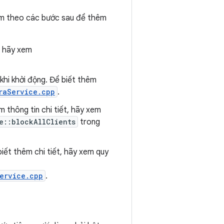
làm theo các bước sau để thêm
, hãy xem
 khi khởi động. Để biết thêm
raService.cpp
.
êm thông tin chi tiết, hãy xem
e::blockAllClients
trong
biết thêm chi tiết, hãy xem quy
ervice.cpp
.