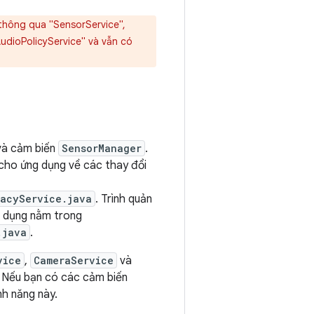
thông qua "SensorService",
udioPolicyService" và vẫn có
 và cảm biến
SensorManager
.
cho ứng dụng về các thay đổi
vacyService.java
. Trình quản
 dụng nằm trong
.java
.
vice
,
CameraService
và
. Nếu bạn có các cảm biến
nh năng này.