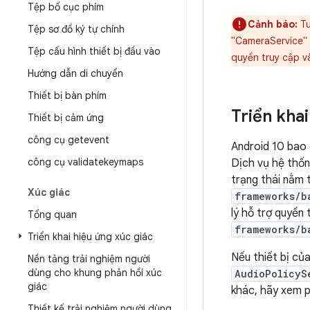
Tệp bố cục phím
Cảnh báo:
Tu
Tệp sơ đồ ký tự chính
"CameraService" 
Tệp cấu hình thiết bị đầu vào
quyền truy cập và
Hướng dẫn di chuyển
Thiết bị bàn phím
Triển khai
Thiết bị cảm ứng
công cụ getevent
Android 10 bao 
công cụ validatekeymaps
Dịch vụ hệ thốn
trạng thái nằm 
Xúc giác
frameworks/b
lý hỗ trợ quyền
Tổng quan
frameworks/b
Triển khai hiệu ứng xúc giác
Nếu thiết bị củ
Nền tảng trải nghiệm người
dùng cho khung phản hồi xúc
AudioPolicyS
giác
khác, hãy xem 
Thiết kế trải nghiệm người dùng