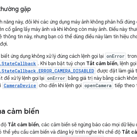
thường gặp
ính năng này, đôi khi các ứng dụng máy ảnh không phản hồi đúng 
tiên cố gắng lấy máy ảnh và khi không còn máy ảnh. Điều này th
ẻ thông tin này, nhưng bạn có thể dùng điều này làm tín hiệu c
đợi.
 biết ứng dụng không xử lý đúng cách lệnh gọi lại
onError
tron
.StateCallback
. Khi bạn bật tuỳ chọn
Tắt cảm biến
, lệnh gọi
.StateCallback.ERROR_CAMERA_DISABLED
được đặt làm giá t
 để xử lý lệnh gọi lại
onError
bằng giá trị này bằng cách khôn
i
CameraDevice
cho đến khi lệnh gọi
openCamera
tiếp theo 
ủa cảm biến
ế độ
Tắt cảm biến
, các cảm biến sẽ ngừng báo cáo mọi dữ liệu
 thể yêu cầu cảm biến và đăng ký trình nghe khi chế độ
Tắt c