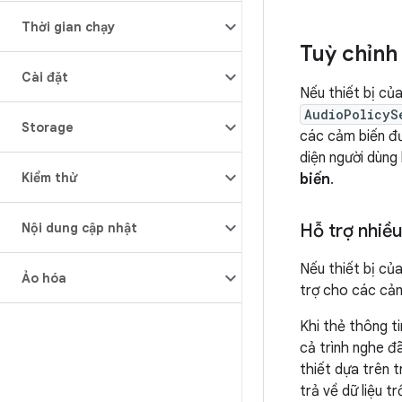
Thời gian chạy
Tuỳ chỉnh
Cài đặt
Nếu thiết bị củ
AudioPolicyS
Storage
các cảm biến đư
diện người dùng
Kiểm thử
biến
.
Nội dung cập nhật
Hỗ trợ nhiề
Nếu thiết bị củ
Ảo hóa
trợ cho các cả
Khi thẻ thông t
cả trình nghe đã
thiết dựa trên 
trả về dữ liệu t