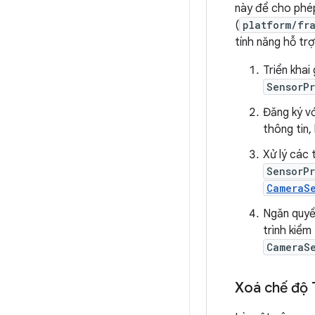
này để cho phép
(
platform/fr
tính năng hỗ tr
Triển khai
SensorP
Đăng ký v
thông tin
Xử lý các 
SensorP
CameraS
Ngăn quyền
trình kiểm
CameraSe
Xoá chế độ 