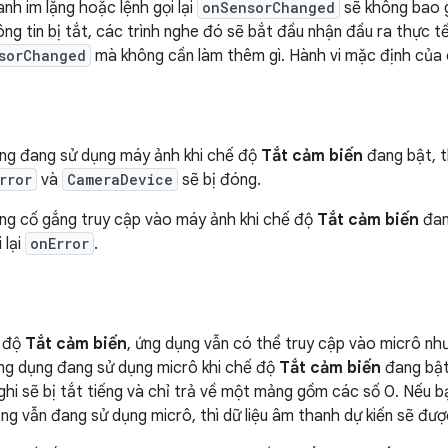
nh im lặng hoặc lệnh gọi lại
onSensorChanged
sẽ không bao g
ng tin bị tắt, các trình nghe đó sẽ bắt đầu nhận đầu ra thực tế
sorChanged
mà không cần làm thêm gì. Hành vi mặc định của c
ng đang sử dụng máy ảnh khi chế độ
Tắt cảm biến
đang bật, t
rror
và
CameraDevice
sẽ bị đóng.
ng cố gắng truy cập vào máy ảnh khi chế độ
Tắt cảm biến
đang
 lại
onError
.
ế độ
Tắt cảm biến
, ứng dụng vẫn có thể truy cập vào micrô n
ng dụng đang sử dụng micrô khi chế độ
Tắt cảm biến
đang bật,
ghi sẽ bị tắt tiếng và chỉ trả về một mảng gồm các số 0. Nếu 
ụng vẫn đang sử dụng micrô, thì dữ liệu âm thanh dự kiến sẽ đượ