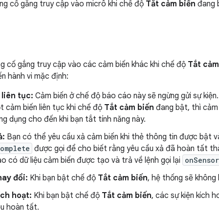
ng cố gắng truy cập vào micrô khi chế độ
Tắt cảm biến
đang b
g cố gắng truy cập vào các cảm biến khác khi chế độ
Tắt cảm
n hành vi mặc định:
liên tục:
Cảm biến ở chế độ báo cáo này sẽ ngừng gửi sự kiện
t cảm biến liên tục khi chế độ
Tắt cảm biến
đang bật, thì cảm 
g dụng cho đến khi bạn tắt tính năng này.
ả:
Bạn có thể yêu cầu xả cảm biến khi thẻ thông tin được bật và 
Complete
được gọi để cho biết rằng yêu cầu xả đã hoàn tất t
ào có dữ liệu cảm biến được tạo và trả về lệnh gọi lại
onSenso
hay đổi:
Khi bạn bật chế độ
Tắt cảm biến
, hệ thống sẽ không 
ích hoạt:
Khi bạn bật chế độ
Tắt cảm biến
, các sự kiện kích 
u hoàn tất.