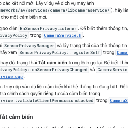
 các kết nối mới. Lấy ví dụ về dịch vụ máy ảnh
ameworks/av/services/camera/libcameraservice/
), hãy 
ợ cho một cảm biến mới.
 giao diện
BnSensorPrivacyListener
. Để biết thêm thông tin
rivacyPolicy
trong
CameraService.h
.
ới
SensorPrivacyManager
và lấy trạng thái của thẻ thông tin
, hãy xem
SensorPrivacyPolicy::registerSelf
trong
Came
thay đổi trạng thái
Tắt cảm biến
trong lệnh gọi lại. Để biết th
rivacyPolicy::onSensorPrivacyChanged
và
CameraServic
ervice.cpp
.
 truy cập vào dữ liệu cảm biến khi thẻ thông tin đang bật. Để 
 tra chính sách quyền riêng tư của cảm biến trong
rvice::validateClientPermissionsLocked
trong
CameraS
Tắt cảm biến