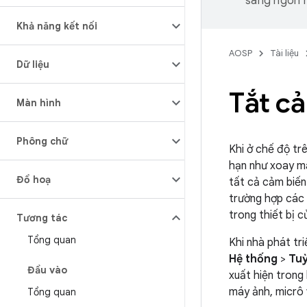
sang ngôn n
Khả năng kết nối
AOSP
Tài liệu
Dữ liệu
Tắt c
Màn hình
Phông chữ
Khi ở chế độ tr
hạn như xoay mà
Đồ hoạ
tất cả cảm biến
trường hợp các 
trong thiết bị c
Tương tác
Tổng quan
Khi nhà phát tr
Hệ thống
>
Tuỳ
Đầu vào
xuất hiện trong
máy ảnh, micrô 
Tổng quan