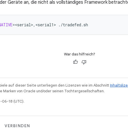
er Geräte an, die nicht als vollständiges Framework betracht
NATIVE
=
<serial>,<serial1>
War das hilfreich?
piele auf dieser Seite unterliegen den Lizenzen wie im Abschnitt
Inhaltsliz
 Marken von Oracle und/oder seinen Tochtergesellschaften.
6-06-18 (UTC).
VERBINDEN