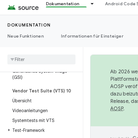
Tests mit Atest ausführen
Dokumentation
Android Code 
OmniLab Android Test Station
DOKUMENTATION
Vendor Test Suite (VTS)
Übersicht
Neue Funktionen
Informationen für Einsteiger
Parametrisierter GTest für HAL-
Tests
Testeinrichtung
Generisches System-Image
Ab 2026 wer
(GSI)
Plattformst
AOSP veröff
Vendor Test Suite (VTS) 10
dazu beizut
Übersicht
Release, da
AOSP
.
Videoanleitungen
Systemtests mit VTS
Test-Framework