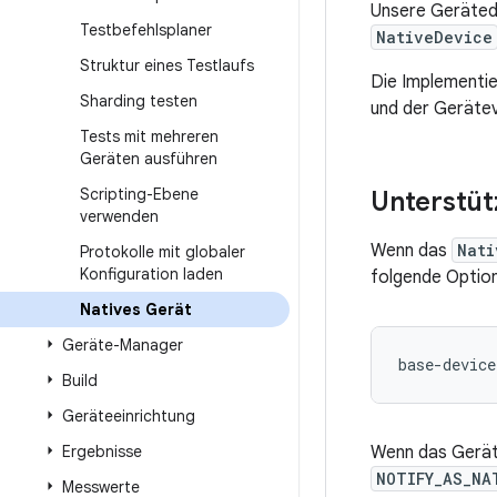
Unsere Geräteda
Testbefehlsplaner
NativeDevice
Struktur eines Testlaufs
Die Implementie
Sharding testen
und der Gerätev
Tests mit mehreren
Geräten ausführen
Scripting-Ebene
Unterstüt
verwenden
Wenn das
Nati
Protokolle mit globaler
Konfiguration laden
folgende Option
Natives Gerät
Geräte-Manager
base-device
Build
Geräteeinrichtung
Ergebnisse
Wenn das Gerät 
NOTIFY_AS_NA
Messwerte