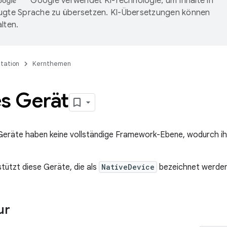
Google verwendet KI-Technologie, um Inhalte in
ugte Sprache zu übersetzen. KI-Übersetzungen können
lten.
tation
Kernthemen
es Gerät
Geräte haben keine vollständige Framework-Ebene, wodurch ih
tützt diese Geräte, die als
NativeDevice
bezeichnet werden
ur