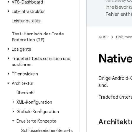
VTS-Dashboard
Ihre bevorz
Lab-Infrastruktur
Fehler entha
Leistungstests
Test-Harnisch der Trade
AOSP
Dokumen
Federation (TF)
Los gehts
Nativ
Tradefed-Tests schreiben und
ausführen
TF entwickeln
Einige Android-
Architektur
sind.
Übersicht
Tradefed unters
XML-Konfiguration
Globale Konfiguration
Architekt
Erweiterte Konzepte
Schlüsselspeicher-Secrets