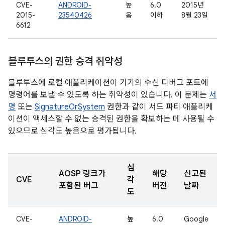
CVE-
ANDROID-
높
6.0
2015년
2015-
23540426
음
이하
8월 23일
6612
블루투스의 권한 승격 취약성
블루투스에 로컬 애플리케이션이 기기의 수신 디버그 포트에
명령어를 보낼 수 있도록 하는 취약성이 있습니다. 이 문제는
서
명
또는
SignatureOrSystem
권한과 같이 서드 파티 애플리케
이션이 액세스할 수 없는 승격된 권한을 확보하는 데 사용될 수
있으므로 심각도 높음으로 평가됩니다.
심
AOSP 링크가
해당
신고된
CVE
각
포함된 버그
버전
날짜
도
CVE-
ANDROID-
높
6.0
Google