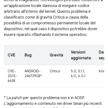
kernel di Imagination Technologies potrebbe consentire a
un'applicazione locale dannosa di eseguire codice
arbitrario all'interno del kernel. Questo problema è
classificato come di gravità Critica a causa della
possibilità di un compromesso permanente locale del
dispositivo, nel qual caso il dispositivo potrebbe dover
essere riparato riflashando il sistema operativo.
Versioni
Data
CVE
Bug
Gravità
aggiornate
segn
CVE-
ANDROID-
Critico
5.0, 5.1.1,
Inter
2015-
24673908*
6.0, 6.0.1
6638
* La patch per questo problema non è in AOSP.
L'aggiornamento è contenuto nei driver binari più recenti