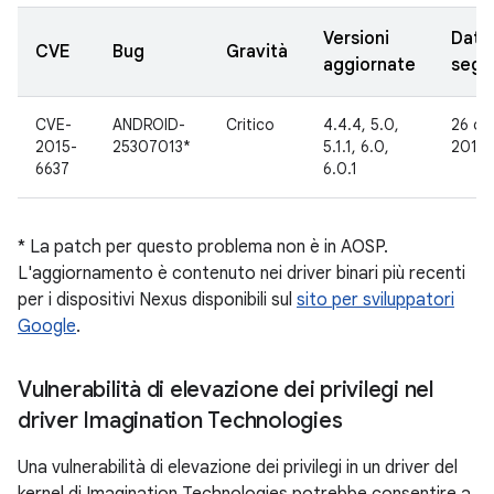
Versioni
Data
CVE
Bug
Gravità
aggiornate
segn
CVE-
ANDROID-
Critico
4.4.4, 5.0,
26 ot
2015-
25307013*
5.1.1, 6.0,
2015
6637
6.0.1
* La patch per questo problema non è in AOSP.
L'aggiornamento è contenuto nei driver binari più recenti
per i dispositivi Nexus disponibili sul
sito per sviluppatori
Google
.
Vulnerabilità di elevazione dei privilegi nel
driver Imagination Technologies
Una vulnerabilità di elevazione dei privilegi in un driver del