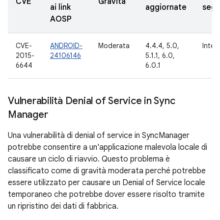
CVE
Gravità
ai link
aggiornate
segn
AOSP
CVE-
ANDROID-
Moderata
4.4.4, 5.0,
Inter
2015-
24106146
5.1.1, 6.0,
6644
6.0.1
Vulnerabilità Denial of Service in Sync
Manager
Una vulnerabilità di denial of service in SyncManager
potrebbe consentire a un'applicazione malevola locale di
causare un ciclo di riavvio. Questo problema è
classificato come di gravità moderata perché potrebbe
essere utilizzato per causare un Denial of Service locale
temporaneo che potrebbe dover essere risolto tramite
un ripristino dei dati di fabbrica.