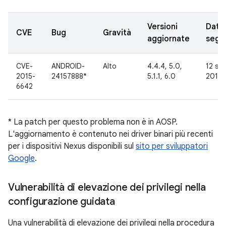
Versioni
Data
CVE
Bug
Gravità
aggiornate
segn
CVE-
ANDROID-
Alto
4.4.4, 5.0,
12 se
2015-
24157888*
5.1.1, 6.0
2015
6642
* La patch per questo problema non è in AOSP.
L'aggiornamento è contenuto nei driver binari più recenti
per i dispositivi Nexus disponibili sul
sito per sviluppatori
Google
.
Vulnerabilità di elevazione dei privilegi nella
configurazione guidata
Una vulnerabilità di elevazione dei privilegi nella procedura