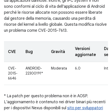
da applicazioni dannose. Inoltre, gli IPC System V non
sono conformi al ciclo di vita dell'applicazione di Android
perché le risorse allocate non possono essere liberate
dal gestore della memoria, causando una perdita di
risorse del kernel a livello globale. Questa modifica risolve
un problema come CVE-2015-7613.
Versioni
Dat
CVE
Bug
Gravità
aggiornate
seg
CVE-
ANDROID-
Moderata
6.0
Inte
2015-
22300191*
6646
* La patch per questo problema non è in AOSP.
L'aggiornamento è contenuto nei driver binari più recenti
per i dispositivi Nexus disponibili sul
sito per sviluppatori