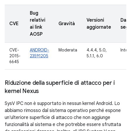
Bug
relativi
Versioni
Data
CVE
Gravità
ai link
aggiornate
segn
AOSP
CVE-
ANDROID-
Moderata
4.4.4, 5.0,
Inter
2015-
23591205
5.1.1, 6.0
6645
Riduzione della superficie di attacco per i
kernel Nexus
SysV IPC non è supportato in nessun kernel Android. Lo
abbiamo rimosso dal sistema operativo perché espone
un'ulteriore superficie di attacco che non aggiunge
funzionalità al sistema e che potrebbe essere sfruttata