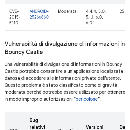
CVE-
ANDROID-
Moderata
4.4.4, 5.0,
25 ot
2015-
25266660
5.1.1, 6.0,
5310
6.0.1
Vulnerabilità di divulgazione di informazioni in
Bouncy Castle
Una vulnerabilità di divulgazione di informazioni in Bouncy
Castle potrebbe consentire a un'applicazione localizzata
danosa di accedere alle informazioni private dell'utente.
Questo problema è stato classificato come di gravità
moderata perché potrebbe essere utilizzato per ottenere
in modo improprio autorizzazioni "
pericolose
".
Bug
relativi
Versioni
Data