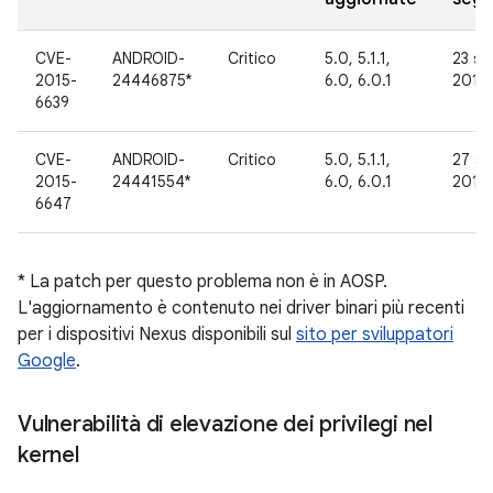
CVE-
ANDROID-
Critico
5.0, 5.1.1,
23 se
2015-
24446875*
6.0, 6.0.1
2015
6639
CVE-
ANDROID-
Critico
5.0, 5.1.1,
27 se
2015-
24441554*
6.0, 6.0.1
2015
6647
* La patch per questo problema non è in AOSP.
L'aggiornamento è contenuto nei driver binari più recenti
per i dispositivi Nexus disponibili sul
sito per sviluppatori
Google
.
Vulnerabilità di elevazione dei privilegi nel
kernel