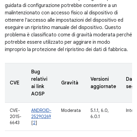
guidata di configurazione potrebbe consentire a un
malintenzionato con accesso fisico al dispositivo di
ottenere l'accesso alle impostazioni del dispositivo ed
eseguire un ripristino manuale del dispositivo. Questo
problema è classificato come di gravità moderata perché
potrebbe essere utilizzato per aggirare in modo
improprio la protezione del ripristino dei dati di fabbrica.
Bug
relativi
Versioni
Data
CVE
Gravità
ai link
aggiornate
segn
AOSP
CVE-
ANDROID-
Moderata
5.1.1, 6.0,
Inter
2015-
25290269
6.0.1
6643
[
2
]