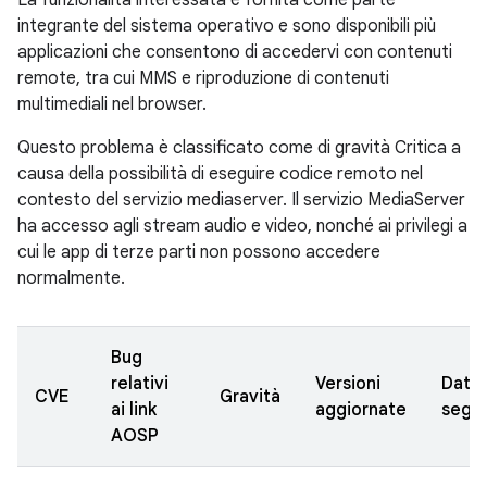
La funzionalità interessata è fornita come parte
integrante del sistema operativo e sono disponibili più
applicazioni che consentono di accedervi con contenuti
remote, tra cui MMS e riproduzione di contenuti
multimediali nel browser.
Questo problema è classificato come di gravità Critica a
causa della possibilità di eseguire codice remoto nel
contesto del servizio mediaserver. Il servizio MediaServer
ha accesso agli stream audio e video, nonché ai privilegi a
cui le app di terze parti non possono accedere
normalmente.
Bug
relativi
Versioni
Data
CVE
Gravità
ai link
aggiornate
segn
AOSP