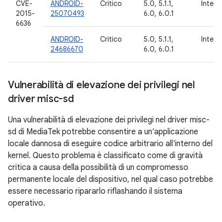
CVE-
ANDROID-
Critico
5.0, 5.1.1,
Inter
2015-
25070493
6.0, 6.0.1
6636
ANDROID-
Critico
5.0, 5.1.1,
Inter
24686670
6.0, 6.0.1
Vulnerabilità di elevazione dei privilegi nel
driver misc-sd
Una vulnerabilità di elevazione dei privilegi nel driver misc-
sd di MediaTek potrebbe consentire a un'applicazione
locale dannosa di eseguire codice arbitrario all'interno del
kernel. Questo problema è classificato come di gravità
critica a causa della possibilità di un compromesso
permanente locale del dispositivo, nel qual caso potrebbe
essere necessario ripararlo riflashando il sistema
operativo.