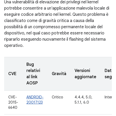
Una vulnerabilità di elevazione dei privilegi nel kernel
potrebbe consentire a un'applicazione malevola locale di
eseguire codice arbitrario nel kernel. Questo problema è
classificato come di gravità critica a causa della
possibilità di un compromesso permanente locale del
dispositivo, nel qual caso potrebbe essere necessario
ripararlo eseguendo nuovamente il flashing del sistema
operativo.
Bug
relativi
Versioni
Data
CVE
Gravità
al link
aggiornate
segna
AOSP
CVE-
ANDROID-
Critico
4.4.4, 5.0,
Intern
2015-
20017123
5.1.1, 6.0
6640