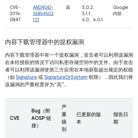
CVE-
ANDROID-
高
5.0.2、
Google
2016-
26864502
5.1.1、
内部
0847
[
2
]
6.0、6.0.1
内容下载管理器中的提权漏洞
内容下载管理器中有一个提权漏洞，攻击者可以利用该漏洞
在未经授权的情况下访问私密存储空间中的文件。由于攻击
者可以利用该漏洞使第三方应用在本地获取超出规定的权能
（如
Signature
或
SignatureOrSystem
权限），因此我们将
该漏洞的严重程度评为“高”。
严
Bug（附
重
已更新的版
报告日
CVE
AOSP 链
级
本
期
接）
别