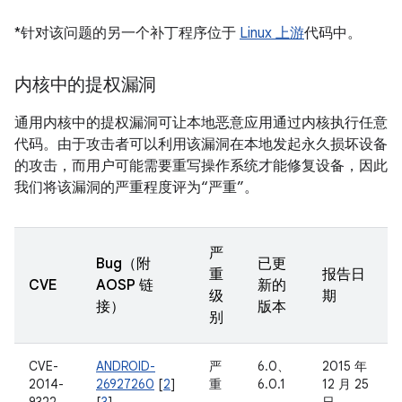
*针对该问题的另一个补丁程序位于
Linux 上游
代码中。
内核中的提权漏洞
通用内核中的提权漏洞可让本地恶意应用通过内核执行任意
代码。由于攻击者可以利用该漏洞在本地发起永久损坏设备
的攻击，而用户可能需要重写操作系统才能修复设备，因此
我们将该漏洞的严重程度评为“严重”。
严
Bug（附
已更
重
报告日
CVE
AOSP 链
新的
级
期
接）
版本
别
CVE-
ANDROID-
严
6.0、
2015 年
2014-
26927260
[
2
]
重
6.0.1
12 月 25