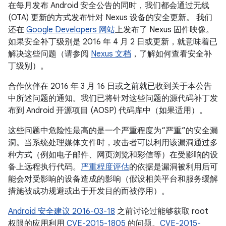
在每月发布 Android 安全公告的同时，我们都会通过无线
(OTA) 更新的方式发布针对 Nexus 设备的安全更新。 我们
还在
Google Developers 网站
上发布了 Nexus 固件映像。
如果安全补丁级别是 2016 年 4 月 2 日或更新，就意味着已
解决这些问题（请参阅
Nexus 文档
，了解如何查看安全补
丁级别）。
合作伙伴在 2016 年 3 月 16 日或之前就已收到关于本公告
中所述问题的通知。我们已将针对这些问题的源代码补丁发
布到 Android 开源项目 (AOSP) 代码库中（如果适用）。
这些问题中危险性最高的是一个严重程度为“严重”的安全漏
洞。当系统处理媒体文件时，攻击者可以利用该漏洞通过多
种方式（例如电子邮件、网页浏览和彩信等）在受影响的设
备上远程执行代码。
严重程度评估
的依据是漏洞被利用后可
能会对受影响的设备造成的影响（假设相关平台和服务缓解
措施被成功规避或出于开发目的而被停用）。
Android 安全建议 2016-03-18
之前讨论过能够获取 root
权限的应用利用
CVE-2015-1805
的问题。
CVE-2015-