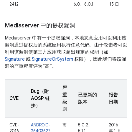
2412
6.0、6.0.1
15 日
Mediaserver 中的提权漏洞
Mediaserver 中有一个提权漏洞，本地恶意应用可以利用该
漏洞通过提权后的系统应用执行任意代码。由于攻击者可以
利用该漏洞使第三方应用获取超出规定的权能（如
Signature
或
SignatureOrSystem
权限），因此我们将该漏
洞的严重程度评为“高”。
严
Bug（附
重
已更新的
报告
CVE
AOSP 链
级
版本
日期
接）
别
CVE-
ANDROID-
高
5.0.2、
2016
2016-
26403627
5.1.1、
年 1 月