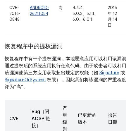
CVE-
ANDROID-
高
4.4.4、
2015
2016-
26211054
5.0.2、5.1.1、
年 12
0848
6.0、6.0.1
月 14
日
恢复程序中的提权漏洞
恢复程序中有一个提权漏洞，本地恶意应用可以利用该漏洞
通过提权后的系统应用执行任意代码。由于攻击者可以利用
该漏洞使第三方应用获取超出规定的权能（如
Signature
或
SignatureOrSystem
权限），因此我们将该漏洞的严重程度
评为“高”。
严
Bug（附
重
已更新的
报告
CVE
AOSP 链
级
版本
日期
接）
别