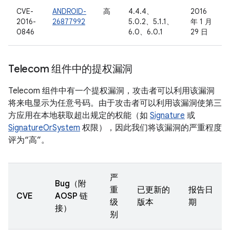
CVE-
ANDROID-
高
4.4.4、
2016
2016-
26877992
5.0.2、5.1.1、
年 1 月
0846
6.0、6.0.1
29 日
Telecom 组件中的提权漏洞
Telecom 组件中有一个提权漏洞，攻击者可以利用该漏洞
将来电显示为任意号码。由于攻击者可以利用该漏洞使第三
方应用在本地获取超出规定的权能（如
Signature
或
SignatureOrSystem
权限），因此我们将该漏洞的严重程度
评为“高”。
严
Bug（附
重
已更新的
报告日
CVE
AOSP 链
级
版本
期
接）
别