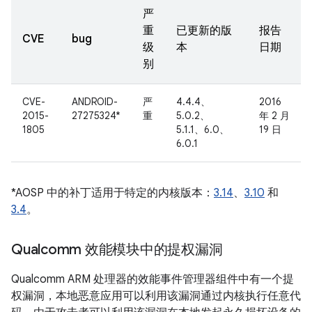
严
重
已更新的版
报告
CVE
bug
级
本
日期
别
CVE-
ANDROID-
严
4.4.4、
2016
2015-
27275324*
重
5.0.2、
年 2 月
1805
5.1.1、6.0、
19 日
6.0.1
*AOSP 中的补丁适用于特定的内核版本：
3.14
、
3.10
和
3.4
。
Qualcomm 效能模块中的提权漏洞
Qualcomm ARM 处理器的效能事件管理器组件中有一个提
权漏洞，本地恶意应用可以利用该漏洞通过内核执行任意代