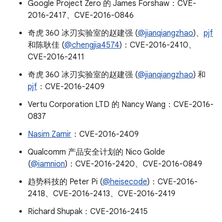
Google Project Zero 的 James Forshaw：CVE-
2016-2417、CVE-2016-0846
奇虎 360 冰刃实验室的赵建强 (
@jianqiangzhao
)、
pjf
和陈耿佳 (
@chengjia4574
)：CVE-2016-2410、
CVE-2016-2411
奇虎 360 冰刃实验室的赵建强 (
@jianqiangzhao
) 和
pjf
：CVE-2016-2409
Vertu Corporation LTD 的 Nancy Wang：CVE-2016-
0837
Nasim Zamir
：CVE-2016-2409
Qualcomm 产品安全计划的 Nico Golde
(
@iamnion
)：CVE-2016-2420、CVE-2016-0849
趋势科技的 Peter Pi (
@heisecode
)：CVE-2016-
2418、CVE-2016-2413、CVE-2016-2419
Richard Shupak：CVE-2016-2415