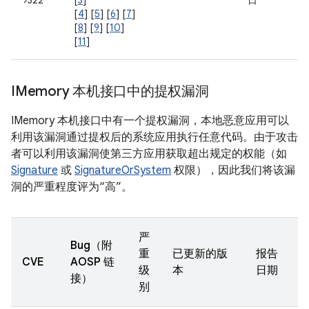
9322
[
3
]
日
[
4
] [
5
] [
6
] [
7
]
[
8
] [
9
] [
10
]
[
11
]
IMemory 本机接口中的提权漏洞
IMemory 本机接口中有一个提权漏洞，本地恶意应用可以
利用该漏洞通过提权后的系统应用执行任意代码。由于攻击
者可以利用该漏洞使第三方应用获取超出规定的权能（如
Signature
或
SignatureOrSystem
权限），因此我们将该漏
洞的严重程度评为“高”。
严
Bug（附
重
已更新的版
报告
CVE
AOSP 链
级
本
日期
接）
别