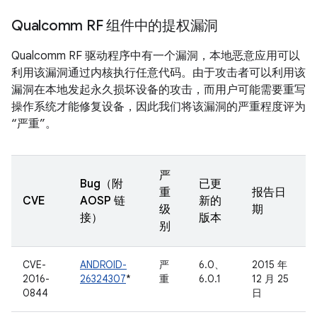
Qualcomm RF 组件中的提权漏洞
Qualcomm RF 驱动程序中有一个漏洞，本地恶意应用可以
利用该漏洞通过内核执行任意代码。由于攻击者可以利用该
漏洞在本地发起永久损坏设备的攻击，而用户可能需要重写
操作系统才能修复设备，因此我们将该漏洞的严重程度评为
“严重”。
严
Bug（附
已更
重
报告日
CVE
AOSP 链
新的
级
期
接）
版本
别
CVE-
ANDROID-
严
6.0、
2015 年
2016-
26324307
*
重
6.0.1
12 月 25
0844
日