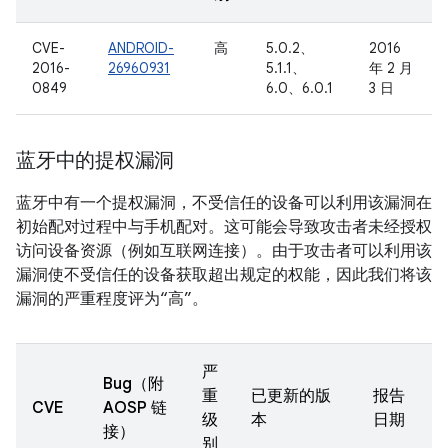
CVE-
ANDROID-
高
5.0.2、
2016
2016-
26960931
5.1.1、
年 2 月
0849
6.0、6.0.1
3 日
蓝牙中的提权漏洞
蓝牙中有一个提权漏洞，不受信任的设备可以利用该漏洞在
初始配对过程中与手机配对。这可能会导致攻击者未经授权
访问设备资源（例如互联网连接）。由于攻击者可以利用该
漏洞使不受信任的设备获取超出规定的权能，因此我们将该
漏洞的严重程度评为“高”。
严
Bug（附
重
已更新的版
报告
CVE
AOSP 链
级
本
日期
接）
别