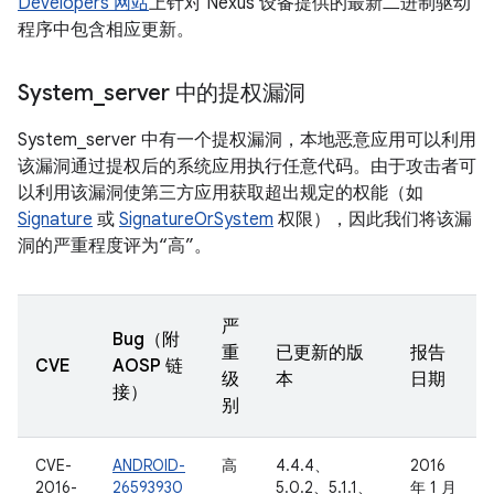
Developers 网站
上针对 Nexus 设备提供的最新二进制驱动
程序中包含相应更新。
System
_
server 中的提权漏洞
System_server 中有一个提权漏洞，本地恶意应用可以利用
该漏洞通过提权后的系统应用执行任意代码。由于攻击者可
以利用该漏洞使第三方应用获取超出规定的权能（如
Signature
或
SignatureOrSystem
权限），因此我们将该漏
洞的严重程度评为“高”。
严
Bug（附
重
已更新的版
报告
CVE
AOSP 链
级
本
日期
接）
别
CVE-
ANDROID-
高
4.4.4、
2016
2016-
26593930
5.0.2、5.1.1、
年 1 月