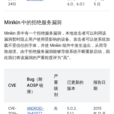
2413
6.0、6.0.1
5 日
Minikin 中的拒绝服务漏洞
Minikin 库中有一个拒绝服务漏洞，本地攻击者可以利用该
漏洞暂时阻止用户使用受影响的设备。攻击者可以使系统加
载不受信任的字体，并使 Minikin 组件中发生溢出，从而导
致崩溃。由于拒绝服务漏洞能够导致系统不断重新启动，因
此我们将该漏洞的严重程度评为“高”。
严
Bug（附
重
已更新的
报告日
CVE
AOSP 链
级
版本
期
接）
别
CVE-
ANDROID-
高
5.0.2、
2015
2016-
26413177
5.1.1、
年 11 月