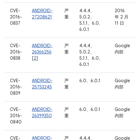
CVE-
ANDROID-
严
4.4.4、
2016
2016-
27208621
重
5.0.2、
年 2 月
0837
5.1.1、6.0、
11 日
6.0.1
CVE-
ANDROID-
严
4.4.4、
Google
2016-
26366256
重
5.0.2、
内部
0838
[
2
]
5.1.1、6.0、
6.0.1
CVE-
ANDROID-
严
6.0、6.0.1
Google
2016-
25753245
重
内部
0839
CVE-
ANDROID-
严
6.0、6.0.1
Google
2016-
26399350
重
内部
0840
CVE-
ANDROID-
严
4.4.4、
Google