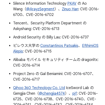
Silence Information Technology
PKAV
の Ao
Wang（
@ArayzSegment
）、
Zinuo Han
: CVE-2016-
6700、CVE-2016-6702
Tencent、Security Platform Department の
Askyshang: CVE-2016-6713
Android Security の Billy Lau: CVE-2016-6737
ピレウス大学の
Constantinos Patsakis
、
EfthimiOS
Alepis
: CVE-2016-6715
Alibaba モバイル セキュリティ チームの dragonltx:
CVE-2016-6714
Project Zero の Gal Beniamini: CVE-2016-6707、
CVE-2016-6717
Qihoo 360 Technology Co. Ltd
IceSword Lab の
Gengjia Chen（
@chengjia4574
）、
pjf
: CVE-2016-
6725、CVE-2016-6738、CVE-2016-6740、CVE-
2016-6741、CVE-2016-6742、CVE-2016-6744、