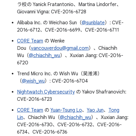
ラ校の Yanick Fratantonio、Martina Lindorfer、
Giovanni Vigna: CVE-2016-6728
Alibaba Inc. の Weichao Sun（
@sunblate
）: CVE-
2016-6712、CVE-2016-6699、CVE-2016-6711
C0RE Team
の Wenke
Dou（
vancouverdou@gmail.com
）、Chiachih
Wu（
@chiachih_wu
）、Xuxian Jiang: CVE-2016-
6720
Trend Micro Inc. の Wish Wu（吴潍浠）
（
@wish_wu
）: CVE-2016-6704
Nightwatch Cybersecurity
の Yakov Shafranovich:
CVE-2016-6723
C0RE Team
の
Yuan-Tsung Lo
、
Yao Jun
、
Tong
Lin
、Chiachih Wu（
@chiachih_wu
）、Xuxian Jiang:
CVE-2016-6730、CVE-2016-6732、CVE-2016-
6734、CVE-2016-6736