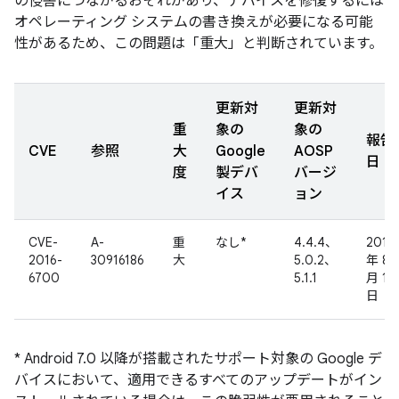
の侵害につながるおそれがあり、デバイスを修復するには
オペレーティング システムの書き換えが必要になる可能
性があるため、この問題は「重大」と判断されています。
更新対
更新対
重
象の
象の
報告
CVE
参照
大
Google
AOSP
日
度
製デバ
バージ
イス
ョン
CVE-
A-
重
なし*
4.4.4、
2016
2016-
30916186
大
5.0.2、
年 8
6700
5.1.1
月 17
日
* Android 7.0 以降が搭載されたサポート対象の Google デ
バイスにおいて、適用できるすべてのアップデートがイン