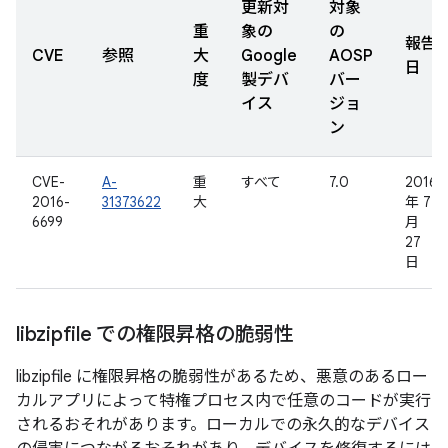
更新対
対象
重
象の
の
報告
CVE
参照
大
Google
AOSP
日
度
製デバ
バー
イス
ジョ
ン
CVE-
A-
重
すべて
7.0
2016
2016-
31373622
大
年 7
6699
月
27
日
libzipfile での権限昇格の脆弱性
libzipfile に権限昇格の脆弱性があるため、悪意のあるロー
カルアプリによって特権プロセス内で任意のコードが実行
されるおそれがあります。ローカルでの永久的なデバイス