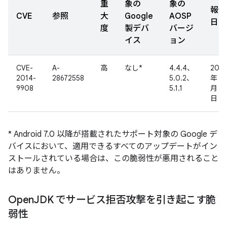
重
象の
象の
報告
CVE
参照
大
Google
AOSP
日
度
製デバ
バージ
イス
ョン
CVE-
A-
高
なし*
4.4.4、
2014
2014-
28672558
5.0.2、
年 5
9908
5.1.1
月 5
日
* Android 7.0 以降が搭載されたサポート対象の Google デ
バイスにおいて、適用できるすべてのアップデートがイン
ストールされている場合は、この脆弱性が悪用されること
はありません。
Open
JDK でサービス拒否攻撃を引き起こす脆
弱性