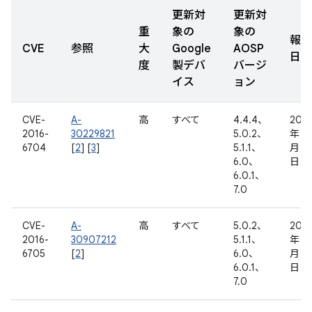
更新対
更新対
重
象の
象の
報告
CVE
参照
大
Google
AOSP
日
度
製デバ
バージ
イス
ョン
CVE-
A-
高
すべて
4.4.4、
2016
2016-
30229821
5.0.2、
年 7
6704
[
2
] [
3
]
5.1.1、
月 19
6.0、
日
6.0.1、
7.0
CVE-
A-
高
すべて
5.0.2、
2016
2016-
30907212
5.1.1、
年 8
6705
[
2
]
6.0、
月 16
6.0.1、
日
7.0