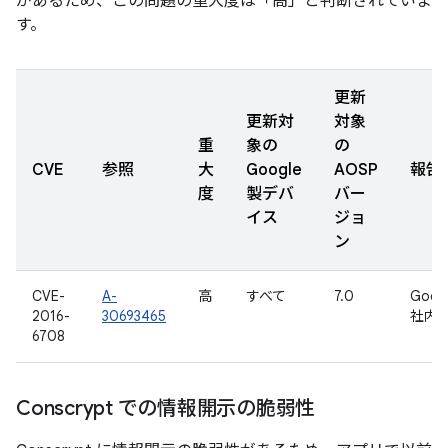
があるため、この問題の重大度は「高」と判断されていま
す。
更新
更新対
対象
重
象の
の
CVE
参照
大
Google
AOSP
報告
度
製デバ
バー
イス
ジョ
ン
CVE-
A-
高
すべて
7.0
Goog
2016-
30693465
社内
6708
Conscrypt での情報開示の脆弱性