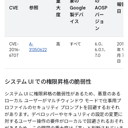
重
象の
の
報告
CVE
参照
大
Google
AOSP
日
度
製デバ
バー
イス
ジョ
ン
CVE-
A-
高
すべて
6.0、
2016
2016-
31350622
6.0.1、
年 9
6707
7.0
月 7
日
システム UI での権限昇格の脆弱性
システム UI に権限昇格の脆弱性があるため、悪意のある
ローカル ユーザーがマルチウィンドウ モードで仕事用プ
ロファイルのセキュリティ プロンプトを回避するおそれ
があります。デベロッパーやセキュリティの設定の変更に
対するユーザー操作の要件がローカルで回避されるおそれ