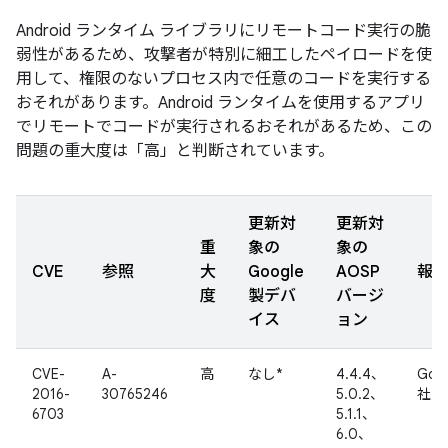
Android ランタイム ライブラリにリモートコード実行の脆
弱性があるため、攻撃者が特別に細工したペイロードを使
用して、権限のないプロセス内で任意のコードを実行する
おそれがあります。Android ランタイムを使用するアプリ
でリモートでコードが実行されるおそれがあるため、この
問題の重大度は「高」と判断されています。
更新対
更新対
重
象の
象の
CVE
参照
大
Google
AOSP
報
度
製デバ
バージ
イス
ョン
CVE-
A-
高
なし*
4.4.4、
Goo
2016-
30765246
5.0.2、
社内
6703
5.1.1、
6.0、