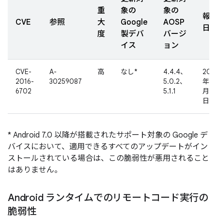
重
象の
象の
報
CVE
参照
大
Google
AOSP
日
度
製デバ
バージ
イス
ョン
CVE-
A-
高
なし*
4.4.4、
201
2016-
30259087
5.0.2、
年 7
6702
5.1.1
月 1
日
* Android 7.0 以降が搭載されたサポート対象の Google デ
バイスにおいて、適用できるすべてのアップデートがイン
ストールされている場合は、この脆弱性が悪用されること
はありません。
Android ランタイムでのリモートコード実行の
脆弱性