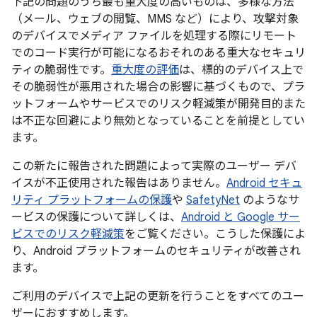
下記の問題のうち最も重大度の高いものは、多様な方法
（メール、ウェブの閲覧、MMS など）により、攻撃対象
のデバイスでメディア ファイルを処理する際にリモート
でのコード実行が可能になるおそれのある重大なセキュリ
ティの脆弱性です。
重大度の評価
は、標的のデバイス上で
その脆弱性が悪用された場合の影響に基づくもので、プラ
ットフォームやサービスでのリスク軽減策が開発目的また
は不正な回避により無効となっていることを前提としてい
ます。
この新たに報告された問題によって実際のユーザー デバ
イスが不正使用された報告はありません。
Android セキュ
リティ プラットフォームの保護
や
SafetyNet
のようなサ
ービスの保護について詳しくは、
Android と Google サー
ビスでのリスク軽減策
をご覧ください。こうした保護によ
り、Android プラットフォームのセキュリティが改善され
ます。
ご利用のデバイスで上記の更新を行うことをすべてのユー
ザーにおすすめします。