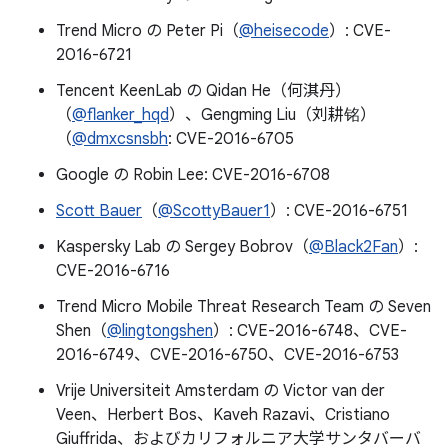
Trend Micro の Peter Pi（
@heisecode
）: CVE-
2016-6721
Tencent KeenLab の Qidan He（何淇丹）
（
@flanker_hqd
）、Gengming Liu（刘耕铭）
（
@dmxcsnsbh
: CVE-2016-6705
Google の Robin Lee: CVE-2016-6708
Scott Bauer
（
@ScottyBauer1
）: CVE-2016-6751
Kaspersky Lab の Sergey Bobrov（
@Black2Fan
）:
CVE-2016-6716
Trend Micro Mobile Threat Research Team の Seven
Shen（
@lingtongshen
）: CVE-2016-6748、CVE-
2016-6749、CVE-2016-6750、CVE-2016-6753
Vrije Universiteit Amsterdam の Victor van der
Veen、Herbert Bos、Kaveh Razavi、Cristiano
Giuffrida、およびカリフォルニア大学サンタバーバ