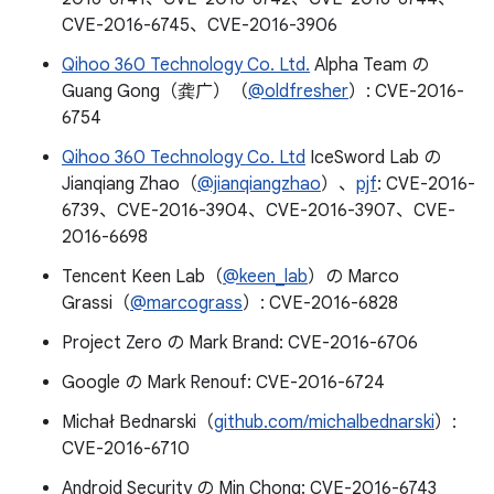
CVE-2016-6745、CVE-2016-3906
Qihoo 360 Technology Co. Ltd.
Alpha Team の
Guang Gong（龚广）（
@oldfresher
）: CVE-2016-
6754
Qihoo 360 Technology Co. Ltd
IceSword Lab の
Jianqiang Zhao（
@jianqiangzhao
）、
pjf
: CVE-2016-
6739、CVE-2016-3904、CVE-2016-3907、CVE-
2016-6698
Tencent Keen Lab（
@keen_lab
）の Marco
Grassi（
@marcograss
）: CVE-2016-6828
Project Zero の Mark Brand: CVE-2016-6706
Google の Mark Renouf: CVE-2016-6724
Michał Bednarski（
github.com/michalbednarski
）:
CVE-2016-6710
Android Security の Min Chong: CVE-2016-6743