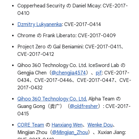
Copperhead Security の Daniel Micay: CVE-2017-
0410
Dzmitry Lukyanenka
: CVE-2017-0414
Chrome の Frank Liberato: CVE-2017-0409
Project Zero の Gal Beniamini: CVE-2017-0411、
CVE-2017-0412
Qihoo 360 Technology Co. Ltd. IceSword Lab の
Gengjia Chen（
@chengjia4574
）、
pjf
: CVE-2017-
0434、CVE-2017-0446、CVE-2017-0447、CVE-
2017-0432
Qihoo 360 Technology Co. Ltd.
Alpha Team の
Guang Gong（龚广）（
@oldfresher
）: CVE-2017-
0415
C0RE Team
の
Hanxiang Wen
、
Wenke Dou
、
Mingjian Zhou（
@Mingjian_Zhou
）、Xuxian Jiang: