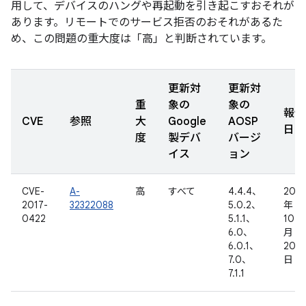
用して、デバイスのハングや再起動を引き起こすおそれが
あります。リモートでのサービス拒否のおそれがあるた
め、この問題の重大度は「高」と判断されています。
更新対
更新対
重
象の
象の
報告
CVE
参照
大
Google
AOSP
日
度
製デバ
バージ
イス
ョン
CVE-
A-
高
すべて
4.4.4、
2016
2017-
32322088
5.0.2、
年
0422
5.1.1、
10
6.0、
月
6.0.1、
20
7.0、
日
7.1.1