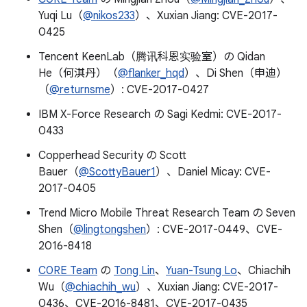
Yuqi Lu（
@nikos233
）、Xuxian Jiang: CVE-2017-
0425
Tencent KeenLab（腾讯科恩实验室）の Qidan
He（何淇丹）（
@flanker_hqd
）、Di Shen（申迪）
（
@returnsme
）: CVE-2017-0427
IBM X-Force Research の Sagi Kedmi: CVE-2017-
0433
Copperhead Security の Scott
Bauer（
@ScottyBauer1
）、Daniel Micay: CVE-
2017-0405
Trend Micro Mobile Threat Research Team の Seven
Shen（
@lingtongshen
）: CVE-2017-0449、CVE-
2016-8418
C0RE Team
の
Tong Lin
、
Yuan-Tsung Lo
、Chiachih
Wu（
@chiachih_wu
）、Xuxian Jiang: CVE-2017-
0436、CVE-2016-8481、CVE-2017-0435