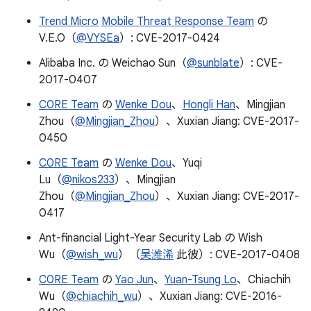
Trend Micro
Mobile Threat Response Team
の
V.E.O（
@VYSEa
）: CVE-2017-0424
Alibaba Inc. の Weichao Sun（
@sunblate
）: CVE-
2017-0407
C0RE Team
の
Wenke Dou
、
Hongli Han
、Mingjian
Zhou（
@Mingjian_Zhou
）、Xuxian Jiang: CVE-2017-
0450
C0RE Team
の
Wenke Dou
、Yuqi
Lu（
@nikos233
）、Mingjian
Zhou（
@Mingjian_Zhou
）、Xuxian Jiang: CVE-2017-
0417
Ant-financial Light-Year Security Lab の Wish
Wu（
@wish_wu
）（
吴潍浠
此彼）: CVE-2017-0408
C0RE Team
の
Yao Jun
、
Yuan-Tsung Lo
、Chiachih
Wu（
@chiachih_wu
）、Xuxian Jiang: CVE-2016-