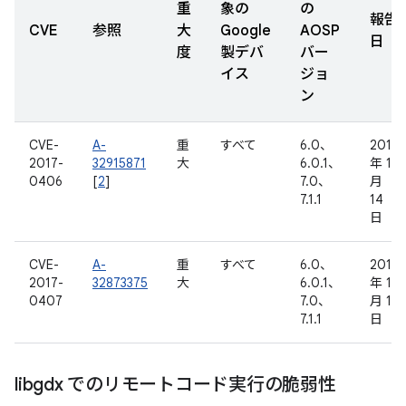
重
象の
の
報告
CVE
参照
大
Google
AOSP
日
度
製デバ
バー
イス
ジョ
ン
CVE-
A-
重
すべて
6.0、
2016
2017-
32915871
大
6.0.1、
年 11
0406
[
2
]
7.0、
月
7.1.1
14
日
CVE-
A-
重
すべて
6.0、
2016
2017-
32873375
大
6.0.1、
年 11
0407
7.0、
月 12
7.1.1
日
libgdx でのリモートコード実行の脆弱性