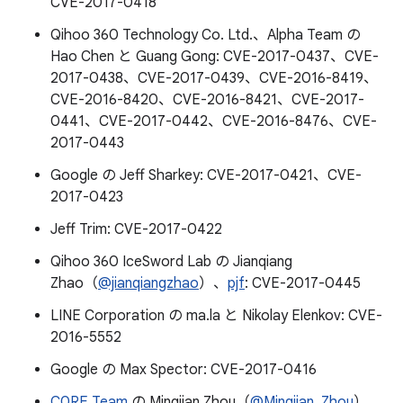
CVE-2017-0418
Qihoo 360 Technology Co. Ltd.、Alpha Team の
Hao Chen と Guang Gong: CVE-2017-0437、CVE-
2017-0438、CVE-2017-0439、CVE-2016-8419、
CVE-2016-8420、CVE-2016-8421、CVE-2017-
0441、CVE-2017-0442、CVE-2016-8476、CVE-
2017-0443
Google の Jeff Sharkey: CVE-2017-0421、CVE-
2017-0423
Jeff Trim: CVE-2017-0422
Qihoo 360 IceSword Lab の Jianqiang
Zhao（
@jianqiangzhao
）、
pjf
: CVE-2017-0445
LINE Corporation の ma.la と Nikolay Elenkov: CVE-
2016-5552
Google の Max Spector: CVE-2017-0416
C0RE Team
の Mingjian Zhou（
@Mingjian_Zhou
）、