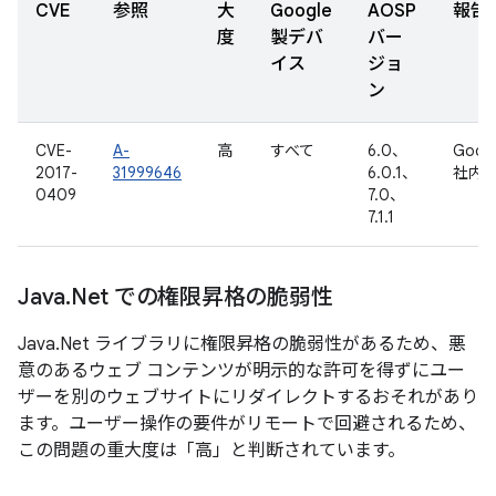
CVE
参照
大
Google
AOSP
報告
度
製デバ
バー
イス
ジョ
ン
CVE-
A-
高
すべて
6.0、
Goog
2017-
31999646
6.0.1、
社内
0409
7.0、
7.1.1
Java
.
Net での権限昇格の脆弱性
Java.Net ライブラリに権限昇格の脆弱性があるため、悪
意のあるウェブ コンテンツが明示的な許可を得ずにユー
ザーを別のウェブサイトにリダイレクトするおそれがあり
ます。ユーザー操作の要件がリモートで回避されるため、
この問題の重大度は「高」と判断されています。