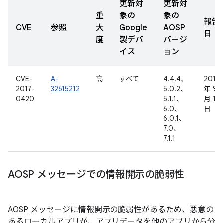
更新対
更新対
重
象の
象の
報告
CVE
参照
大
Google
AOSP
日
度
製デバ
バージ
イス
ョン
CVE-
A-
高
すべて
4.4.4、
2016
2017-
32615212
5.0.2、
年 9
0420
5.1.1、
月 12
6.0、
日
6.0.1、
7.0、
7.1.1
AOSP メッセージでの情報開示の脆弱性
AOSP メッセージに情報開示の脆弱性があるため、悪意の
あるローカルアプリが、アプリデータを他のアプリから分