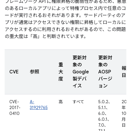
フレームワーク API に権限昇格の脆弱性があるため、悪意
のあるローカルアプリによって特権プロセス内で任意のコ
ードが実行されるおそれがあります。サードパーティのア
プリが通常はアクセスできない権限に昇格してローカルに
アクセスするのに利用されるおそれがあるので、この問題
の重大度は「高」と判断されています。
更新対
更新対
重
象の
象の
報告
CVE
参照
大
Google
AOSP
日
度
製デバ
バージ
イス
ョン
CVE-
A-
高
すべて
5.0.2、
2016
2017-
31929765
5.1.1、
年
0410
6.0、
10
6.0.1、
月 2
7.0、
日