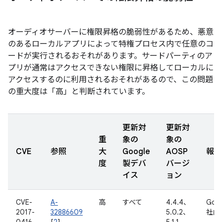
オーディオサーバーに権限昇格の脆弱性があるため、悪意
のあるローカルアプリによって特権プロセス内で任意のコ
ードが実行されるおそれがあります。サードパーティのア
プリが通常はアクセスできない権限に昇格してローカルに
アクセスするのに利用されるおそれがあるので、この問題
の重大度は「高」と判断されています。
更新対
更新対
重
象の
象の
CVE
参照
大
Google
AOSP
報告
度
製デバ
バージ
イス
ョン
CVE-
A-
高
すべて
4.4.4、
Goo
2017-
32886609
5.0.2、
社内