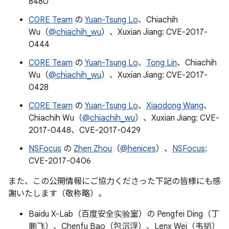
8480
C0RE Team
の
Yuan-Tsung Lo
、Chiachih
Wu（
@chiachih_wu
）、Xuxian Jiang: CVE-2017-
0444
C0RE Team
の
Yuan-Tsung Lo
、
Tong Lin
、Chiachih
Wu（
@chiachih_wu
）、Xuxian Jiang: CVE-2017-
0428
C0RE Team
の
Yuan-Tsung Lo
、
Xiaodong Wang
、
Chiachih Wu（
@chiachih_wu
）、Xuxian Jiang: CVE-
2017-0448、CVE-2017-0429
NSFocus
の
Zhen Zhou
（
@henices
）、
NSFocus
:
CVE-2017-0406
また、この公開情報にご協力くださった下記の皆様にも感
謝いたします（敬称略）。
Baidu X-Lab（百度安全实验室）の Pengfei Ding（丁
鹏飞）、Chenfu Bao（包沉浮）、Lenx Wei（韦韬）