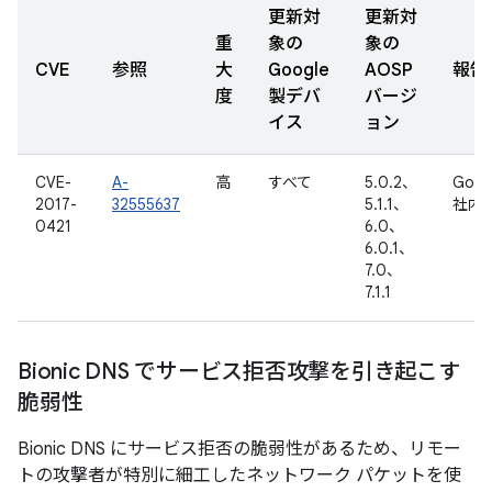
更新対
更新対
重
象の
象の
CVE
参照
大
Google
AOSP
報告
度
製デバ
バージ
イス
ョン
CVE-
A-
高
すべて
5.0.2、
Goog
2017-
32555637
5.1.1、
社内
0421
6.0、
6.0.1、
7.0、
7.1.1
Bionic DNS でサービス拒否攻撃を引き起こす
脆弱性
Bionic DNS にサービス拒否の脆弱性があるため、リモー
トの攻撃者が特別に細工したネットワーク パケットを使