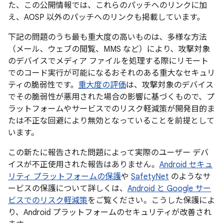
た、この公開情報では、これらのパッチへのリンクに加
え、AOSP 以外のパッチへのリンクも掲載しています。
下記の問題のうち最も重大度の高いものは、多様な方法
（メール、ウェブの閲覧、MMS など）により、攻撃対象
のデバイスでメディア ファイルを処理する際にリモート
でのコード実行が可能になるおそれのある重大なセキュリ
ティの脆弱性です。
重大度の評価
は、攻撃対象のデバイス
でその脆弱性が悪用された場合の影響に基づくもので、プ
ラットフォームやサービスでのリスク軽減策が開発目的ま
たは不正な回避により無効となっていることを前提として
います。
この新たに報告された問題によって実際のユーザー デバ
イスが不正使用された報告はありません。
Android セキュ
リティ プラットフォームの保護
や
SafetyNet
のようなサ
ービスの保護について詳しくは、
Android と Google サー
ビスでのリスク軽減策
をご覧ください。こうした保護によ
り、Android プラットフォームのセキュリティが改善され