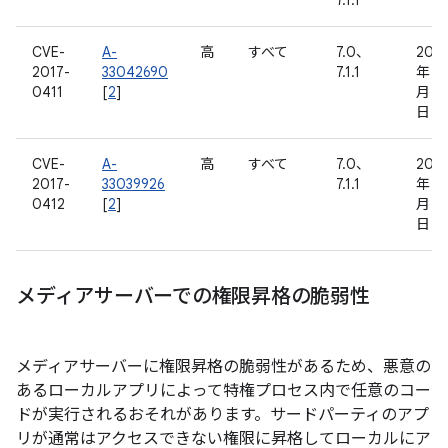
7.1.1
CVE-
A-
高
すべて
7.0、
2016
2017-
33042690
7.1.1
年 11
0411
[
2
]
月 21
日
CVE-
A-
高
すべて
7.0、
2016
2017-
33039926
7.1.1
年 11
0412
[
2
]
月 21
日
メディアサーバーでの権限昇格の脆弱性
メディアサーバーに権限昇格の脆弱性があるため、悪意の
あるローカルアプリによって特権プロセス内で任意のコー
ドが実行されるおそれがあります。サードパーティのアプ
リが通常はアクセスできない権限に昇格してローカルにア