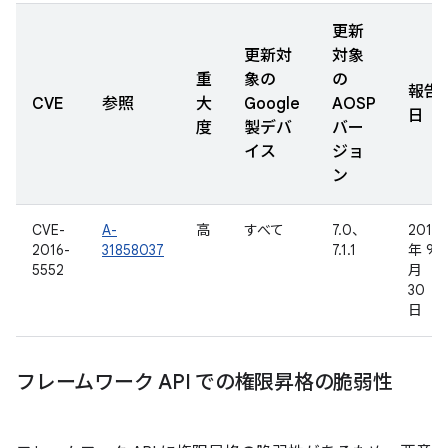
更新
更新対
対象
重
象の
の
報告
CVE
参照
大
Google
AOSP
日
度
製デバ
バー
イス
ジョ
ン
CVE-
A-
高
すべて
7.0、
2016
2016-
31858037
7.1.1
年 9
5552
月
30
日
フレームワーク API での権限昇格の脆弱性