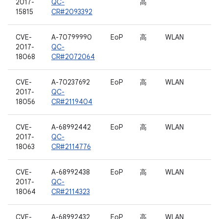
2017-
QC-
高
15815
CR#2093392
CVE-
A-70799990
EoP
高
WLAN
2017-
QC-
18068
CR#2072064
CVE-
A-70237692
EoP
高
WLAN
2017-
QC-
18056
CR#2119404
CVE-
A-68992442
EoP
高
WLAN
2017-
QC-
18063
CR#2114776
CVE-
A-68992438
EoP
高
WLAN
2017-
QC-
18064
CR#2114323
CVE-
A-68992432
EoP
高
WLAN