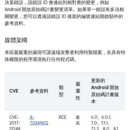
決某錯誤，該錯誤 ID 會連結到相對應的變更，例如
Android 開放原始碼計畫變更清單。如果單一錯誤有多項相
關變更，您可以透過該錯誤 ID 後面的編號連結開啟額外的
參考資料。
媒體架構
本區最嚴重的漏洞可讓遠端攻擊者利用特製檔案，在具有特
殊權限的程序環境執行任何程式碼。
更新的
嚴
類
Android 開放
CVE
參考資料
重
型
原始碼計畫版
性
本
CVE-
A-
RCE
最
6.0、6.0.1、
2017-
70349612
高
7.0、7.1.1、
13248
7.1.2、8.0、8.1