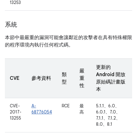
13253
系統
本節中最嚴重的漏洞可能會讓鄰近的攻擊者在具有特殊權限
的程序環境內執行任何程式碼。
更新的
嚴
類
Android 開放
CVE
參考資料
重
型
原始碼計畫版
性
本
CVE-
A-
RCE
最
5.1.1、6.0、
2017-
68776054
高
6.0.1、7.0、
13255
7.1.1、7.1.2、
8.0、8.1