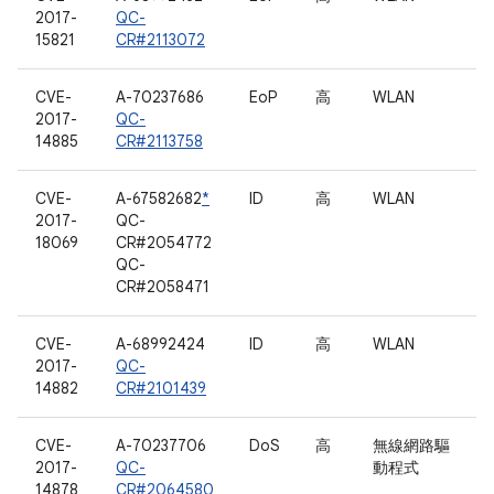
2017-
QC-
15821
CR#2113072
CVE-
A-70237686
EoP
高
WLAN
2017-
QC-
14885
CR#2113758
CVE-
A-67582682
*
ID
高
WLAN
2017-
QC-
18069
CR#2054772
QC-
CR#2058471
CVE-
A-68992424
ID
高
WLAN
2017-
QC-
14882
CR#2101439
CVE-
A-70237706
DoS
高
無線網路驅
2017-
QC-
動程式
14878
CR#2064580