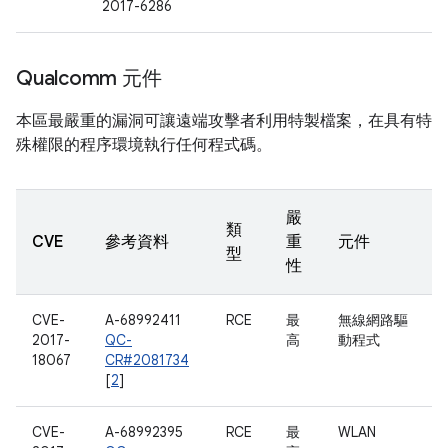
2017-6286
Qualcomm 元件
本區最嚴重的漏洞可讓遠端攻擊者利用特製檔案，在具有特
殊權限的程序環境執行任何程式碼。
嚴
類
CVE
參考資料
重
元件
型
性
CVE-
A-68992411
RCE
最
無線網路驅
2017-
QC-
高
動程式
18067
CR#2081734
[
2
]
CVE-
A-68992395
RCE
最
WLAN