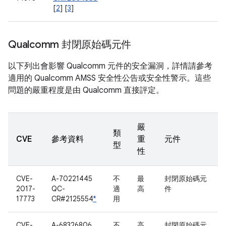
[
2
] [
3
]
Qualcomm 封閉原始碼元件
以下列出會影響 Qualcomm 元件的安全漏洞，詳情請參考
適用的 Qualcomm AMSS 安全性公告或安全性警示。這些
問題的嚴重程度是由 Qualcomm 直接評定。
嚴
類
CVE
參考資料
重
元件
型
性
CVE-
A-70221445
不
最
封閉原始碼元
2017-
QC-
適
高
件
17773
CR#2125554
*
用
CVE-
A-68326806
不
高
封閉原始碼元