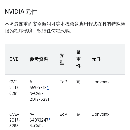
NVIDIA 元件
本區最嚴重的安全漏洞可讓本機惡意應用程式在具有特殊權
限的程序環境，執行任何程式碼。
嚴
類
CVE
參考資料
重
元件
型
性
CVE-
A-
EoP
高
Libnvomx
2017-
66969318
*
6281
N-CVE-
2017-6281
CVE-
A-
EoP
高
Libnvomx
2017-
64893247
*
6286
N-CVE-