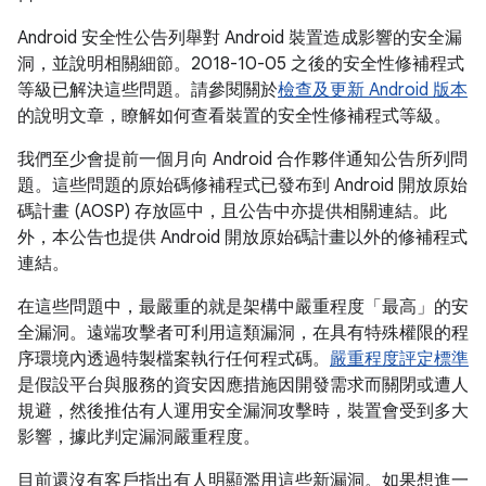
Android 安全性公告列舉對 Android 裝置造成影響的安全漏
洞，並說明相關細節。2018-10-05 之後的安全性修補程式
等級已解決這些問題。請參閱關於
檢查及更新 Android 版本
的說明文章，瞭解如何查看裝置的安全性修補程式等級。
我們至少會提前一個月向 Android 合作夥伴通知公告所列問
題。這些問題的原始碼修補程式已發布到 Android 開放原始
碼計畫 (AOSP) 存放區中，且公告中亦提供相關連結。此
外，本公告也提供 Android 開放原始碼計畫以外的修補程式
連結。
在這些問題中，最嚴重的就是架構中嚴重程度「最高」的安
全漏洞。遠端攻擊者可利用這類漏洞，在具有特殊權限的程
序環境內透過特製檔案執行任何程式碼。
嚴重程度評定標準
是假設平台與服務的資安因應措施因開發需求而關閉或遭人
規避，然後推估有人運用安全漏洞攻擊時，裝置會受到多大
影響，據此判定漏洞嚴重程度。
目前還沒有客戶指出有人明顯濫用這些新漏洞。如果想進一