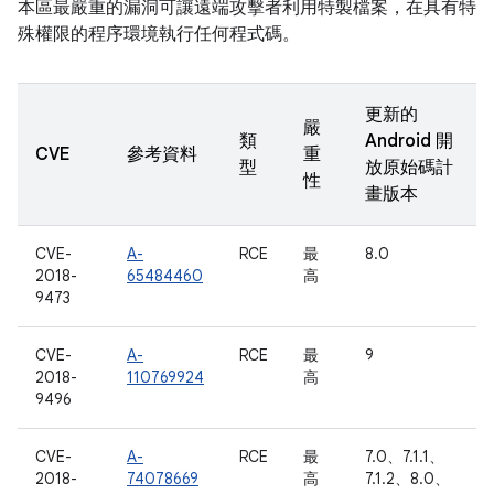
本區最嚴重的漏洞可讓遠端攻擊者利用特製檔案，在具有特
殊權限的程序環境執行任何程式碼。
更新的
嚴
類
Android 開
CVE
參考資料
重
型
放原始碼計
性
畫版本
CVE-
A-
RCE
最
8.0
2018-
65484460
高
9473
CVE-
A-
RCE
最
9
2018-
110769924
高
9496
CVE-
A-
RCE
最
7.0、7.1.1、
2018-
74078669
高
7.1.2、8.0、