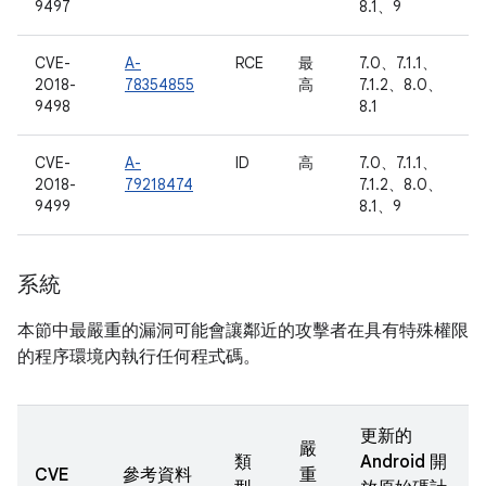
9497
8.1、9
CVE-
A-
RCE
最
7.0、7.1.1、
2018-
78354855
高
7.1.2、8.0、
9498
8.1
CVE-
A-
ID
高
7.0、7.1.1、
2018-
79218474
7.1.2、8.0、
9499
8.1、9
系統
本節中最嚴重的漏洞可能會讓鄰近的攻擊者在具有特殊權限
的程序環境內執行任何程式碼。
更新的
嚴
類
Android 開
CVE
參考資料
重