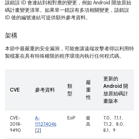
該錯誤 ID 會連結到相對應的變更，例如 Android 開放原始
碼計畫變更清單。如果單一錯誤有多項相關變更，該錯誤
ID 後的編號連結可提供額外參考資料。
架構
本節中最嚴重的安全漏洞，可能會讓遠端攻擊者得以利用特
製檔案在具有特殊權限的程序環境內執行任何程式碼。
更新的
嚴
類
Android 開
CVE
參考資料
重
型
放原始碼計
性
畫版本
CVE-
A-
EoP
最
7.0、7.1.1、
2018-
111274046
高
7.1.2、8.0、
9490
[
2
]
8.1、9