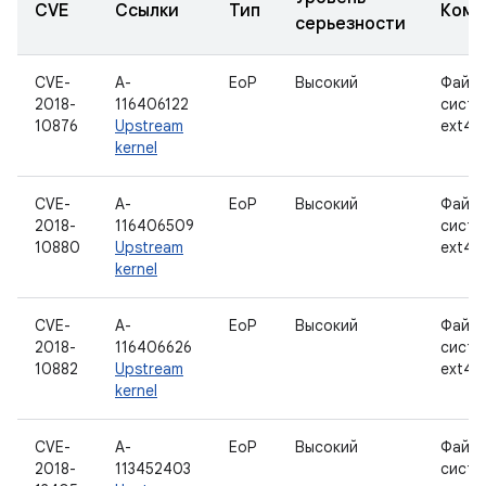
CVE
Ссылки
Тип
Комп
серьезности
CVE-
A-
EoP
Высокий
Файло
2018-
116406122
систе
10876
Upstream
ext4
kernel
CVE-
A-
EoP
Высокий
Файло
2018-
116406509
систе
10880
Upstream
ext4
kernel
CVE-
A-
EoP
Высокий
Файло
2018-
116406626
систе
10882
Upstream
ext4
kernel
CVE-
A-
EoP
Высокий
Файло
2018-
113452403
систе