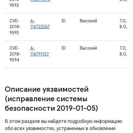
9592
CVE-
A-
ID
Высокий
7.0, 7.1
2018-
116722267
8.0, 8.
9593
CVE-
A-
ID
Высокий
7.0, 7.1
2018-
116791157
8.0, 8.
9594
Описание уязвимостей
(исправление системы
безопасности 2019-01-05)
В этом разделе вы найдете подробную информацию
обо всех уязвимостях, устраненных в обновлении