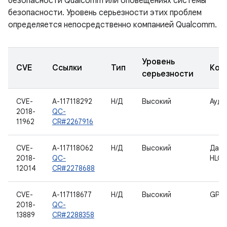
безопасности Qualcomm или оповещениях системы
безопасности. Уровень серьезности этих проблем
определяется непосредственно компанией Qualcomm.
Уровень
CVE
Ссылки
Тип
Ком
серьезности
CVE-
A-117118292
Н/Д
Высокий
Ауди
2018-
QC-
11962
CR#2267916
CVE-
A-117118062
Н/Д
Высокий
Данн
2018-
QC-
HLOS
12014
CR#2278688
CVE-
A-117118677
Н/Д
Высокий
GPS
2018-
QC-
13889
CR#2288358