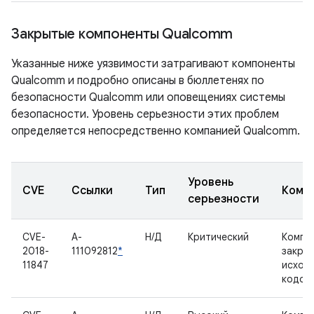
Закрытые компоненты Qualcomm
Указанные ниже уязвимости затрагивают компоненты
Qualcomm и подробно описаны в бюллетенях по
безопасности Qualcomm или оповещениях системы
безопасности. Уровень серьезности этих проблем
определяется непосредственно компанией Qualcomm.
Уровень
CVE
Ссылки
Тип
Комп
серьезности
CVE-
A-
Н/Д
Критический
Компо
2018-
111092812
*
закры
11847
исход
кодом