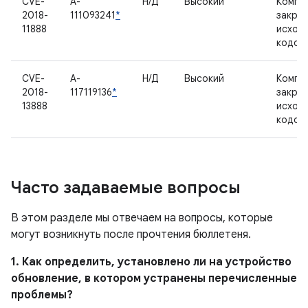
CVE-
A-
Н/Д
Высокий
Компо
2018-
111093241
*
закры
11888
исход
кодом
CVE-
A-
Н/Д
Высокий
Компо
2018-
117119136
*
закры
13888
исход
кодом
Часто задаваемые вопросы
В этом разделе мы отвечаем на вопросы, которые
могут возникнуть после прочтения бюллетеня.
1. Как определить, установлено ли на устройство
обновление, в котором устранены перечисленные
проблемы?