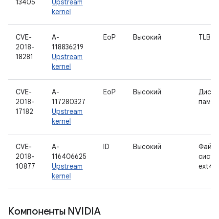
13405
Upstream
kernel
CVE-
A-
EoP
Высокий
TLB
2018-
118836219
18281
Upstream
kernel
CVE-
A-
EoP
Высокий
Диспе
2018-
117280327
памят
17182
Upstream
kernel
CVE-
A-
ID
Высокий
Файло
2018-
116406625
систе
10877
Upstream
ext4
kernel
Компоненты NVIDIA