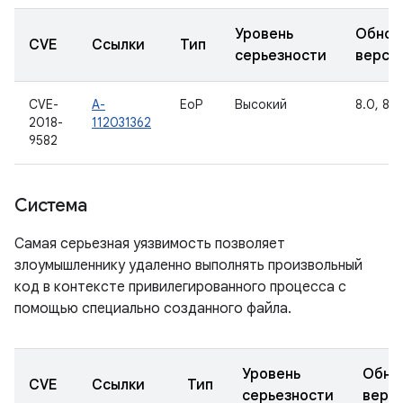
Уровень
Обнов
CVE
Ссылки
Тип
серьезности
верси
CVE-
A-
EoP
Высокий
8.0, 8.1,
2018-
112031362
9582
Система
Самая серьезная уязвимость позволяет
злоумышленнику удаленно выполнять произвольный
код в контексте привилегированного процесса с
помощью специально созданного файла.
Уровень
Обно
CVE
Ссылки
Тип
серьезности
верс