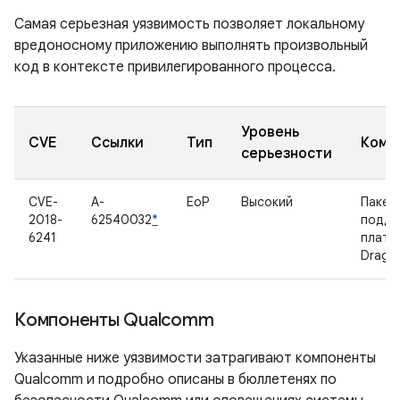
Самая серьезная уязвимость позволяет локальному
вредоносному приложению выполнять произвольный
код в контексте привилегированного процесса.
Уровень
CVE
Ссылки
Тип
Комп
серьезности
CVE-
A-
EoP
Высокий
Пакет
2018-
62540032
*
подде
6241
платф
Drago
Компоненты Qualcomm
Указанные ниже уязвимости затрагивают компоненты
Qualcomm и подробно описаны в бюллетенях по