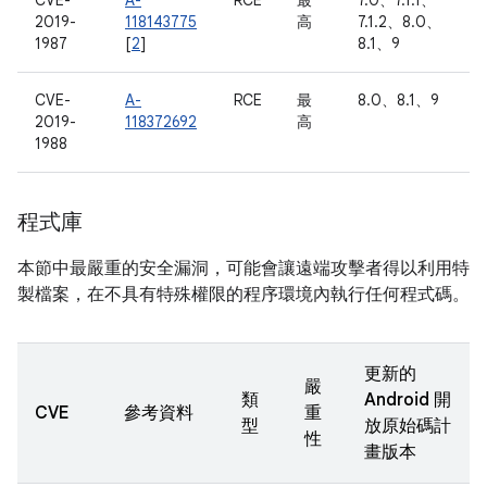
CVE-
A-
RCE
最
7.0、7.1.1、
2019-
118143775
高
7.1.2、8.0、
1987
[
2
]
8.1、9
CVE-
A-
RCE
最
8.0、8.1、9
2019-
118372692
高
1988
程式庫
本節中最嚴重的安全漏洞，可能會讓遠端攻擊者得以利用特
製檔案，在不具有特殊權限的程序環境內執行任何程式碼。
更新的
嚴
類
Android 開
CVE
參考資料
重
型
放原始碼計
性
畫版本