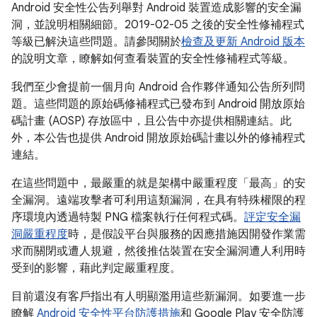
Android 安全性公告列舉對 Android 裝置造成影響的安全漏
洞，並說明相關細節。2019-02-05 之後的安全性修補程式
等級已解決這些問題。請參閱關於
檢查及更新 Android 版本
的說明文章，瞭解如何查看裝置的安全性修補程式等級。
我們至少會提前一個月向 Android 合作夥伴通知公告所列問
題。這些問題的原始碼修補程式已發布到 Android 開放原始
碼計畫 (AOSP) 存放區中，且公告中亦提供相關連結。此
外，本公告也提供 Android 開放原始碼計畫以外的修補程式
連結。
在這些問題中，最嚴重的就是架構中嚴重程度「最高」的安
全漏洞。遠端攻擊者可利用這類漏洞，在具有特殊權限的程
序環境內透過特製 PNG 檔案執行任何程式碼。
評定安全漏
洞嚴重程度
時，是假設平台與服務的因應措施因開發作業需
求而關閉或遭人規避，然後推估裝置在安全漏洞遭人利用時
受到的影響，藉此判定嚴重程度。
目前還沒有客戶指出有人明顯濫用這些新漏洞。如要進一步
瞭解
Android 安全性平台防護措施
和 Google Play 安全防護