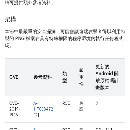
結可提供額外參考資料。
架構
本節中最嚴重的安全漏洞，可能會讓遠端攻擊者得以利用特
製的 PNG 檔案在具有特殊權限的程序環境內執行任何程式
碼。
更新的
嚴
類
Android 開
CVE
參考資料
重
型
放原始碼計
性
畫版本
CVE-
A-
RCE
最
9
2019-
117838472
高
1986
[
2
]