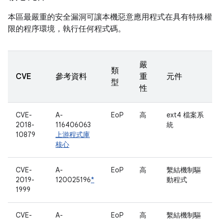
本區最嚴重的安全漏洞可讓本機惡意應用程式在具有特殊權
限的程序環境，執行任何程式碼。
嚴
類
CVE
參考資料
重
元件
型
性
CVE-
A-
EoP
高
ext4 檔案系
2018-
116406063
統
10879
上游程式庫
核心
CVE-
A-
EoP
高
繫結機制驅
2019-
120025196
*
動程式
1999
CVE-
A-
EoP
高
繫結機制驅