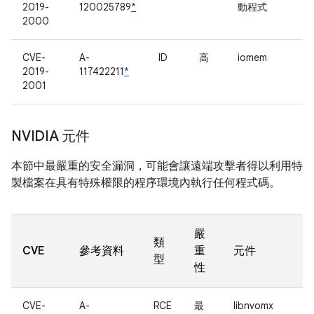
2019-
120025789
*
動程式
2000
CVE-
A-
ID
高
iomem
2019-
117422211
*
2001
NVIDIA 元件
本節中最嚴重的安全漏洞，可能會讓遠端攻擊者得以利用特
製檔案在具有特殊權限的程序環境內執行任何程式碼。
嚴
類
CVE
參考資料
重
元件
型
性
CVE-
A-
RCE
最
libnvomx