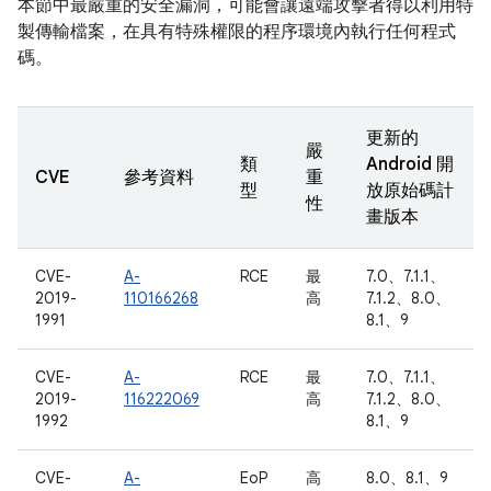
本節中最嚴重的安全漏洞，可能會讓遠端攻擊者得以利用特
製傳輸檔案，在具有特殊權限的程序環境內執行任何程式
碼。
更新的
嚴
類
Android 開
CVE
參考資料
重
型
放原始碼計
性
畫版本
CVE-
A-
RCE
最
7.0、7.1.1、
2019-
110166268
高
7.1.2、8.0、
1991
8.1、9
CVE-
A-
RCE
最
7.0、7.1.1、
2019-
116222069
高
7.1.2、8.0、
1992
8.1、9
CVE-
A-
EoP
高
8.0、8.1、9