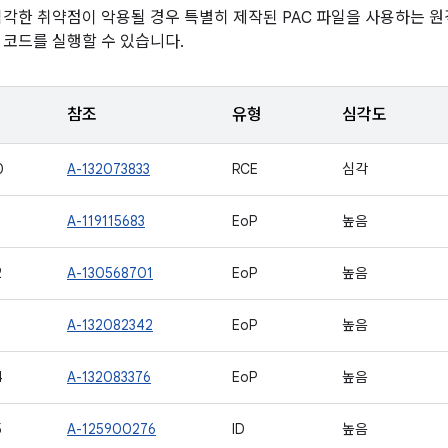
심각한 취약점이 악용될 경우 특별히 제작된 PAC 파일을 사용하는 
 코드를 실행할 수 있습니다.
참조
유형
심각도
0
A-132073833
RCE
심각
A-119115683
EoP
높음
2
A-130568701
EoP
높음
3
A-132082342
EoP
높음
4
A-132083376
EoP
높음
5
A-125900276
ID
높음