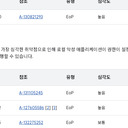
참조
유형
심각도
0
A-130821293
EoP
높음
 가장 심각한 취약점으로 인해 로컬 악성 애플리케이션이 권한이 
행할 수 있습니다.
참조
유형
심각도
1
A-131105245
EoP
높음
2
A-127605586
[
2
] [
3
]
EoP
높음
5
A-132275252
EoP
보통