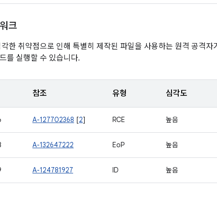
임워크
심각한 취약점으로 인해 특별히 제작된 파일을 사용하는 원격 공격자
드를 실행할 수 있습니다.
참조
유형
심각도
6
A-127702368
[
2
]
RCE
높음
8
A-132647222
EoP
높음
9
A-124781927
ID
높음