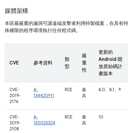
媒體架構
本區最嚴重的漏洞可讓遠端攻擊者利用特製檔案，在具有特
殊權限的程序環境執行任何程式碼。
更新的
嚴
類
Android 開
CVE
參考資料
重
型
放原始碼計
性
畫版本
CVE-
A-
RCE
最
8.0、8.1、9
2019-
134420911
高
2176
CVE-
A-
RCE
最
10
2019-
130025324
高
2108