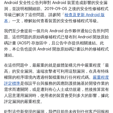
Android 安全性公告列舉對 Android 裝置造成影響的安全漏
洞，並說明相關細節。2019-09-05 之後的安全性修補程式
等級已解決了這些問題。請參閱「
檢查及更新 Android 版
本
」一文，瞭解如何查看裝置的安全性修補程式等級。
我們至少會提前一個月向 Android 合作夥伴通知公告所列問
題。這些問題的原始碼修補程式已發布到 Android 開放原始
碼計畫 (AOSP) 存放區中，且公告中亦提供相關連結。此
外，本公告也提供 Android 開放原始碼計畫以外的修補程式
連結。
在這些問題中，最嚴重的就是媒體架構元件中嚴重程度「最
高」的安全漏洞。遠端攻擊者可利用這類漏洞，在具有特殊
權限的程序環境內透過特製檔案執行任何程式碼。
嚴重程度
評定標準
是假設平台與服務的因應防護措施基於開發作業的
需求而遭關閉，或是遭到有心人士成功規避，然後推算當有
人惡意運用漏洞時，使用者的裝置會受到多大的影響，據此
評定漏洞的嚴重程度。
針對這些新發現的漏洞，我們目前尚未收到任何客戶回報相