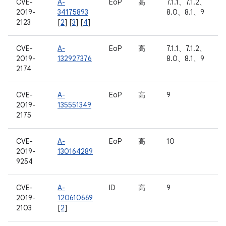
CVE-
A-
EoP
高
7.1.1、7.1.2、
2019-
34175893
8.0、8.1、9
2123
[
2
] [
3
] [
4
]
CVE-
A-
EoP
高
7.1.1、7.1.2、
2019-
132927376
8.0、8.1、9
2174
CVE-
A-
EoP
高
9
2019-
135551349
2175
CVE-
A-
EoP
高
10
2019-
130164289
9254
CVE-
A-
ID
高
9
2019-
120610669
2103
[
2
]