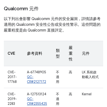
Qualcomm 元件
以下列出會影響 Qualcomm 元件的安全漏洞，詳情請參考
適用的 Qualcomm 安全性公告或安全性警示。這些問題的
嚴重程度是由 Qualcomm 直接評定。
嚴
類
CVE
參考資料
重
元件
型
性
CVE-
A-67748905
不
高
LK 系統啟
2017-
QC-
適
動載入程式
17768
CR#2127172
用
CVE-
A-127513124
不
高
Kernel
2019-
QC-
適
2283
CR#2355425
用