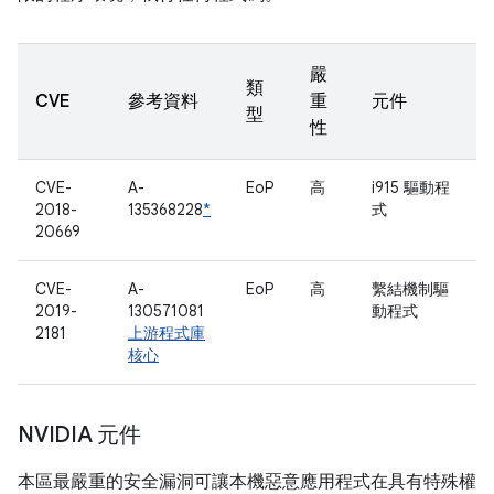
嚴
類
CVE
參考資料
重
元件
型
性
CVE-
A-
EoP
高
i915 驅動程
2018-
135368228
*
式
20669
CVE-
A-
EoP
高
繫結機制驅
2019-
130571081
動程式
2181
上游程式庫
核心
NVIDIA 元件
本區最嚴重的安全漏洞可讓本機惡意應用程式在具有特殊權