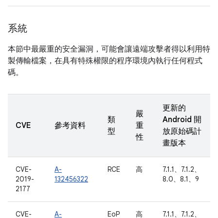
系統
本節中最嚴重的安全漏洞，可能會讓遠端攻擊者得以利用特
製傳輸檔案，在具有特殊權限的程序環境內執行任何程式
碼。
更新的
嚴
類
Android 開
CVE
參考資料
重
型
放原始碼計
性
畫版本
CVE-
A-
RCE
高
7.1.1、7.1.2、
2019-
132456322
8.0、8.1、9
2177
CVE-
A-
EoP
高
7.1.1、7.1.2、