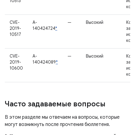
10513
исх
код
CVE-
A-
—
Высокий
Ком
2019-
140424724
*
зак
10517
исх
код
CVE-
A-
—
Высокий
Ком
2019-
140424089
*
зак
10600
исх
код
Часто задаваемые вопросы
В этом разделе мы отвечаем на вопросы, которые
могут возникнуть после прочтения бюллетеня.