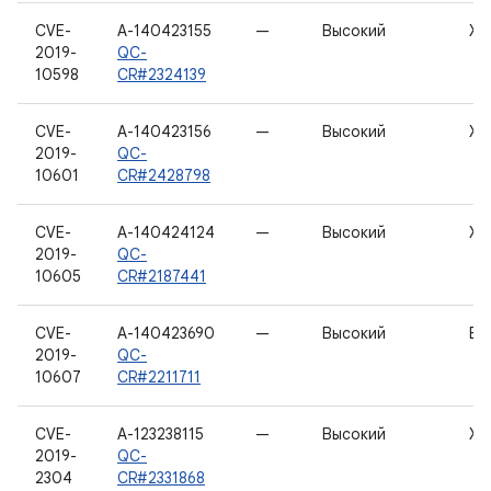
CVE-
A-140423155
—
Высокий
Хо
2019-
QC-
10598
CR#2324139
CVE-
A-140423156
—
Высокий
Хо
2019-
QC-
10601
CR#2428798
CVE-
A-140424124
—
Высокий
Хо
2019-
QC-
10605
CR#2187441
CVE-
A-140423690
—
Высокий
Бе
2019-
QC-
10607
CR#2211711
CVE-
A-123238115
—
Высокий
Хо
2019-
QC-
2304
CR#2331868