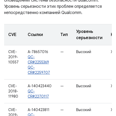
оповещениях системы безопасности Qualcomm.
Уровень серьезности этих проблем определяется
непосредственно компанией Qualcomm.
Уровень
CVE
Ссылки
Тип
Ко
серьезности
CVE-
A-78657016
—
Высокий
Хо
2019-
QC-
10557
CR#2255369
QC-
CR#2259707
CVE-
A-140423440
—
Высокий
Хо
2018-
QC-
11980
CR#2270117
CVE-
A-140423811
—
Высокий
Хо
2019-
QC-