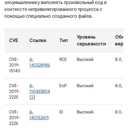
злоумышленнику выполнять произвольный код в
контексте непривилегированного процесса с
помощью специально созданного файла.
Уровень
Обно
CVE
Ссылки
Тип
серьезности
верс
CVE-
A-
RCE
Высокий
8.0, 8.
2019-
140328986
15140
CVE-
A-
EoP
Высокий
8.0, 8.
2019-
110433804
2225
[
2
]
CVE-
A-
ID
Высокий
8.0, 8.
2019-
140152619
2226