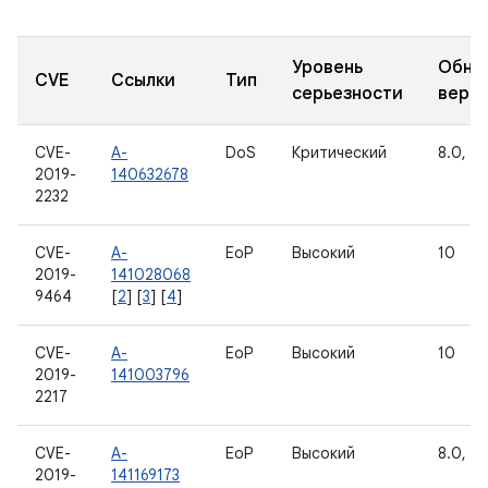
Уровень
Обно
CVE
Ссылки
Тип
серьезности
верс
CVE-
A-
DoS
Критический
8.0, 8.1
2019-
140632678
2232
CVE-
A-
EoP
Высокий
10
2019-
141028068
9464
[
2
] [
3
] [
4
]
CVE-
A-
EoP
Высокий
10
2019-
141003796
2217
CVE-
A-
EoP
Высокий
8.0, 8.1
2019-
141169173