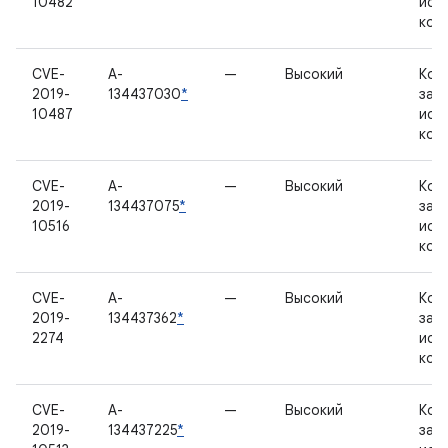
10482
исх
код
CVE-
A-
—
Высокий
Ком
2019-
134437030
*
зак
10487
исх
код
CVE-
A-
—
Высокий
Ком
2019-
134437075
*
зак
10516
исх
код
CVE-
A-
—
Высокий
Ком
2019-
134437362
*
зак
2274
исх
код
CVE-
A-
—
Высокий
Ком
2019-
134437225
*
зак