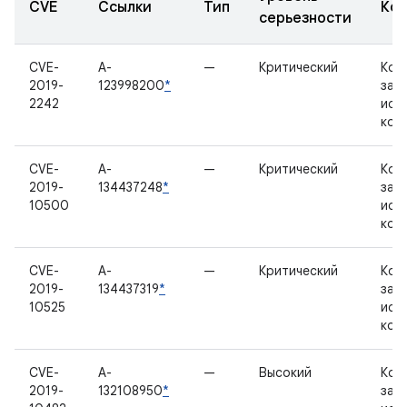
CVE
Ссылки
Тип
Ком
серьезности
CVE-
A-
—
Критический
Ком
2019-
123998200
*
зак
2242
исх
код
CVE-
A-
—
Критический
Ком
2019-
134437248
*
зак
10500
исх
код
CVE-
A-
—
Критический
Ком
2019-
134437319
*
зак
10525
исх
код
CVE-
A-
—
Высокий
Ком
2019-
132108950
*
зак