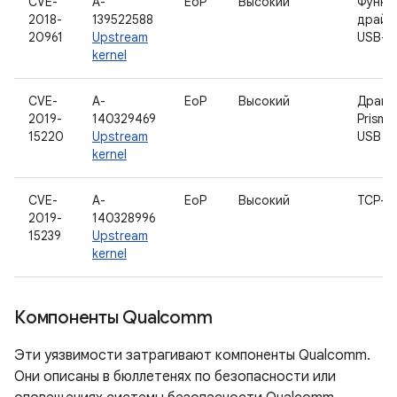
CVE-
A-
EoP
Высокий
Функц
2018-
139522588
драйв
20961
Upstream
USB-MI
kernel
CVE-
A-
EoP
Высокий
Драйв
2019-
140329469
Prism5
15220
Upstream
USB
kernel
CVE-
A-
EoP
Высокий
TCP-с
2019-
140328996
15239
Upstream
kernel
Компоненты Qualcomm
Эти уязвимости затрагивают компоненты Qualcomm.
Они описаны в бюллетенях по безопасности или