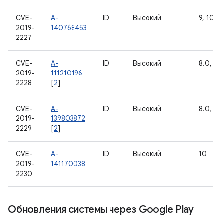
CVE-
A-
ID
Высокий
9, 10
2019-
140768453
2227
CVE-
A-
ID
Высокий
8.0, 8.
2019-
111210196
2228
[
2
]
CVE-
A-
ID
Высокий
8.0, 8.
2019-
139803872
2229
[
2
]
CVE-
A-
ID
Высокий
10
2019-
141170038
2230
Обновления системы через Google Play