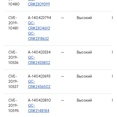
10480
CR#2309399
CVE-
A-140423794
—
Высокий
Хо
2019-
QC-
10481
CR#2304610
QC-
CR#2318632
CVE-
A-140423334
—
Высокий
Хо
2019-
QC-
10536
CR#2433802
CVE-
A-140423693
—
Высокий
Хо
2019-
QC-
10537
CR#2436502
CVE-
A-140423810
—
Высокий
Хо
2019-
QC-
10595
CR#2148184