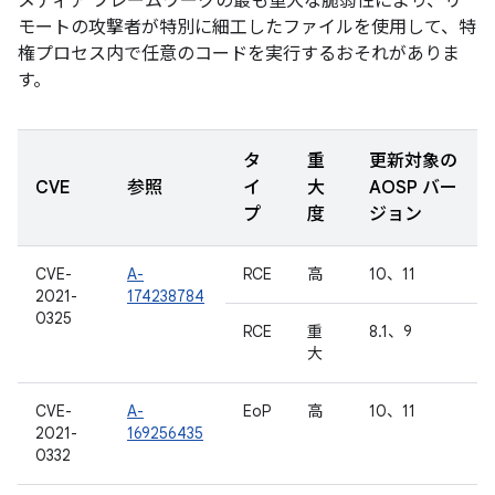
メディア フレームワークの最も重大な脆弱性により、リ
モートの攻撃者が特別に細工したファイルを使用して、特
権プロセス内で任意のコードを実行するおそれがありま
す。
タ
重
更新対象の
CVE
参照
イ
大
AOSP バー
プ
度
ジョン
CVE-
A-
RCE
高
10、11
2021-
174238784
0325
RCE
重
8.1、9
大
CVE-
A-
EoP
高
10、11
2021-
169256435
0332