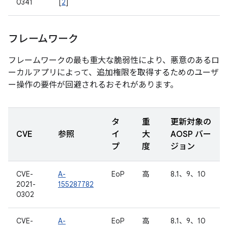
0341
[
2
]
フレームワーク
フレームワークの最も重大な脆弱性により、悪意のあるロ
ーカルアプリによって、追加権限を取得するためのユーザ
ー操作の要件が回避されるおそれがあります。
タ
重
更新対象の
CVE
参照
イ
大
AOSP バー
プ
度
ジョン
CVE-
A-
EoP
高
8.1、9、10
2021-
155287782
0302
CVE-
A-
EoP
高
8.1、9、10