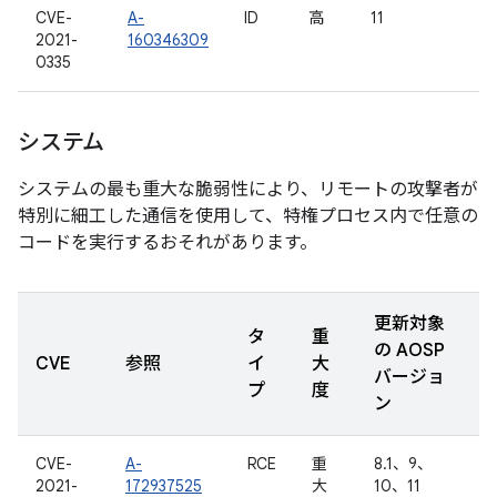
CVE-
A-
ID
高
11
2021-
160346309
0335
システム
システムの最も重大な脆弱性により、リモートの攻撃者が
特別に細工した通信を使用して、特権プロセス内で任意の
コードを実行するおそれがあります。
更新対象
タ
重
の AOSP
CVE
参照
イ
大
バージョ
プ
度
ン
CVE-
A-
RCE
重
8.1、9、
2021-
172937525
大
10、11