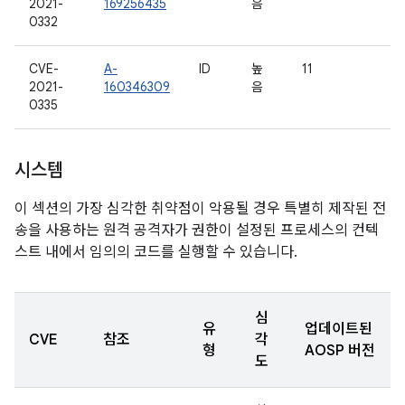
2021-
169256435
음
0332
CVE-
A-
ID
높
11
2021-
160346309
음
0335
시스템
이 섹션의 가장 심각한 취약점이 악용될 경우 특별히 제작된 전
송을 사용하는 원격 공격자가 권한이 설정된 프로세스의 컨텍
스트 내에서 임의의 코드를 실행할 수 있습니다.
심
유
업데이트된
CVE
참조
각
형
AOSP 버전
도