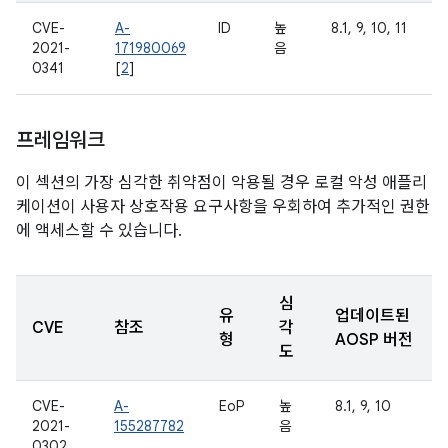
CVE-
A-
ID
높
8.1, 9, 10, 11
2021-
171980069
음
0341
[
2
]
프레임워크
이 섹션의 가장 심각한 취약점이 악용될 경우 로컬 악성 애플리
케이션이 사용자 상호작용 요구사항을 우회하여 추가적인 권한
에 액세스할 수 있습니다.
심
유
업데이트된
CVE
참조
각
형
AOSP 버전
도
CVE-
A-
EoP
높
8.1, 9, 10
2021-
155287782
음
0302