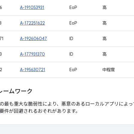
6
A-191053931
EoP
高
3
A-172251622
EoP
高
71
A-192606047
ID
高
3
A-177931370
ID
高
2
A-195630721
EoP
中程度
レームワーク
の最も重大な脆弱性により、悪意のあるローカルアプリによっ
要件が回避されるおそれがあります。