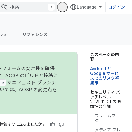
/
ログイン
ive
リファレンス
このページの内
容
ットフォームの安定性を確保
Android と
Google サービ
す。AOSP のビルドと投稿に
スでのリスク軽
se
マニフェスト ブランチ
減策
ついては、
AOSP の変更点
を
セキュリティ パ
ッチレベル
2021-11-01 の脆
弱性の詳細
フレームワー
ク
情報は役に立ちましたか？
メディア フレ