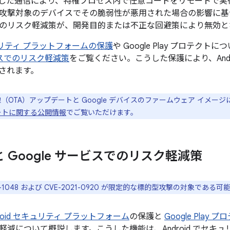
した通信により、特権プロセス内で任意コードをリモートで実
攻撃対象のデバイスでその脆弱性が悪用された場合の影響に基
のリスク軽減策が、開発目的または不正な回避策により無効と
セキュリティ プラットフォームの保護
や Google Play プロテクト
ービスでのリスク軽減策
をご覧ください。こうした保護により、Andr
されます。
線（OTA）アップデートと Google デバイスのファームウェア イメー
プデートに関する公開情報
でご覧いただけます。
d と Google サービスでのリスク軽減策
21-1048 および CVE-2021-0920 が限定的な標的型攻撃の対象で
droid セキュリティ プラットフォーム
の保護と
Google Play 
軽減について概説します。こうした機能は、Android でセキ