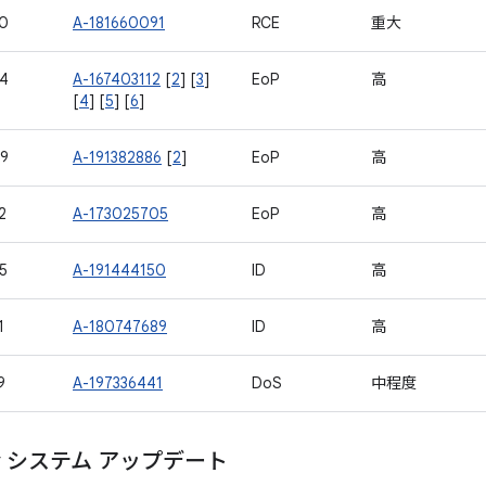
0
A-181660091
RCE
重大
4
A-167403112
[
2
] [
3
]
EoP
高
[
4
] [
5
] [
6
]
9
A-191382886
[
2
]
EoP
高
2
A-173025705
EoP
高
5
A-191444150
ID
高
1
A-180747689
ID
高
9
A-197336441
DoS
中程度
lay システム アップデート