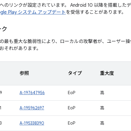
のリンクが設定されています。 Android 10 以降を搭載し
ogle Play システム アップデート
を受信することがあります。
ーク
の最も重大な脆弱性により、ローカルの攻撃者が、ユーザー操
おそれがあります。
参照
タイプ
重大度
9
A-197647956
EoP
高
1
A-195962697
EoP
高
3
A-195338390
EoP
高