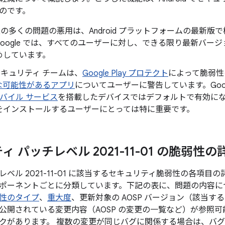
のです。
id 上の多くの問題の悪用は、Android プラットフォームの最
oogle では、すべてのユーザーに対し、できる限り最新バージョン
めしています。
d セキュリティ チームは、
Google Play プロテクト
によって脆弱性
な可能性があるアプリ
についてユーザーに警告しています。Googl
 モバイル サービス
を搭載したデバイスではデフォルトで有効になってお
をインストールするユーザーにとっては特に重要です。
 パッチレベル 2021-11-01 の脆弱性の
ベル 2021-11-01 に該当するセキュリティ脆弱性の各項
ポーネントごとに分類しています。下記の表に、問題の内容につい
性のタイプ
、
重大度
、更新対象の AOSP バージョン（該当す
公開されている変更内容（AOSP の変更の一覧など）が参照可能
クがあります。 複数の変更が同じバグに関係する場合は、バグ 