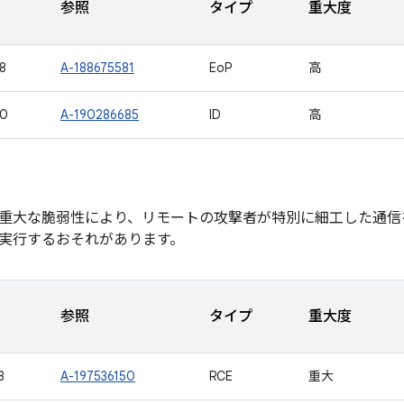
参照
タイプ
重大度
8
A-188675581
EoP
高
50
A-190286685
ID
高
重大な脆弱性により、リモートの攻撃者が特別に細工した通信
実行するおそれがあります。
参照
タイプ
重大度
8
A-197536150
RCE
重大