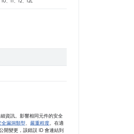
10、11、12、12L
了詳細資訊。影響相同元件的安全
安全漏洞類型
、
嚴重程度
。在適
公開變更，該錯誤 ID 會連結到