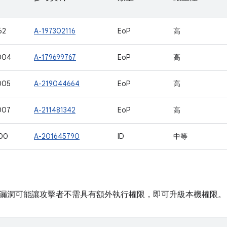
62
A-197302116
EoP
高
004
A-179699767
EoP
高
005
A-219044664
EoP
高
007
A-211481342
EoP
高
00
A-201645790
ID
中等
漏洞可能讓攻擊者不需具有額外執行權限，即可升級本機權限。