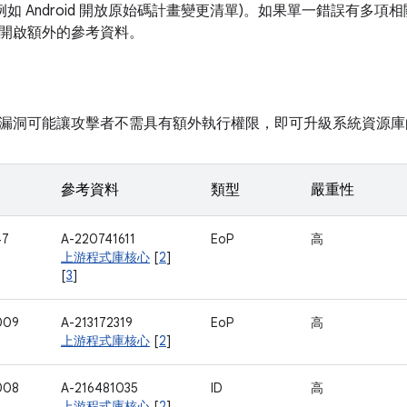
例如 Android 開放原始碼計畫變更清單)。如果單一錯誤有多項
開啟額外的參考資料。
漏洞可能讓攻擊者不需具有額外執行權限，即可升級系統資源庫
參考資料
類型
嚴重性
47
A-220741611
EoP
高
上游程式庫核心
[
2
]
[
3
]
009
A-213172319
EoP
高
上游程式庫核心
[
2
]
008
A-216481035
ID
高
上游程式庫核心
[
2
]