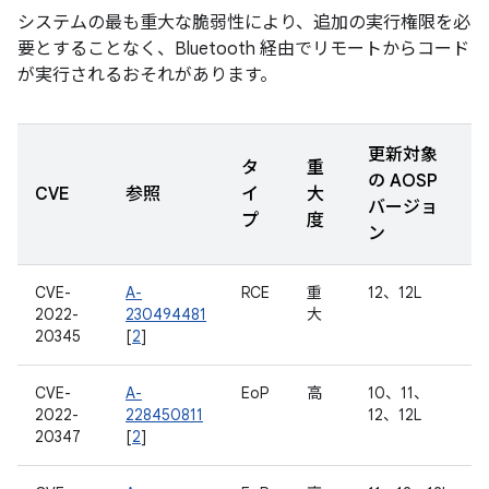
システムの最も重大な脆弱性により、追加の実行権限を必
要とすることなく、Bluetooth 経由でリモートからコード
が実行されるおそれがあります。
更新対象
タ
重
の AOSP
CVE
参照
イ
大
バージョ
プ
度
ン
CVE-
A-
RCE
重
12、12L
2022-
230494481
大
20345
[
2
]
CVE-
A-
EoP
高
10、11、
2022-
228450811
12、12L
20347
[
2
]