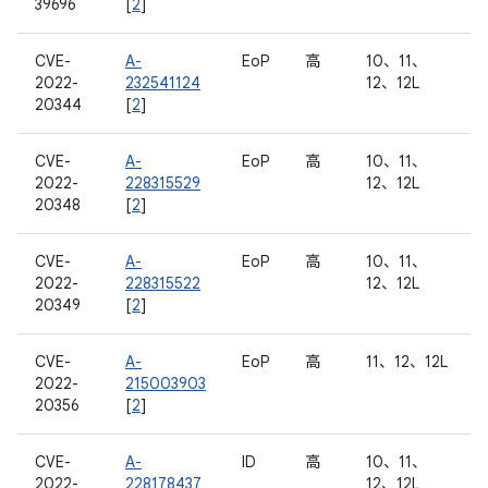
39696
[
2
]
CVE-
A-
EoP
高
10、11、
2022-
232541124
12、12L
20344
[
2
]
CVE-
A-
EoP
高
10、11、
2022-
228315529
12、12L
20348
[
2
]
CVE-
A-
EoP
高
10、11、
2022-
228315522
12、12L
20349
[
2
]
CVE-
A-
EoP
高
11、12、12L
2022-
215003903
20356
[
2
]
CVE-
A-
ID
高
10、11、
2022-
228178437
12、12L