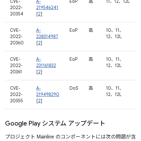
CVE-
A-
EoP
高
11、12、12L
2022-
219546241
20354
[
2
]
CVE-
A-
EoP
高
10、11、
2022-
228314987
12、12L
20360
[
2
]
CVE-
A-
EoP
高
10、11、
2022-
231161832
12、12L
20361
[
2
]
CVE-
A-
DoS
高
10、11、
2022-
219498290
12、12L
20355
[
2
]
Google Play システム アップデート
プロジェクト Mainline のコンポーネントには次の問題が含