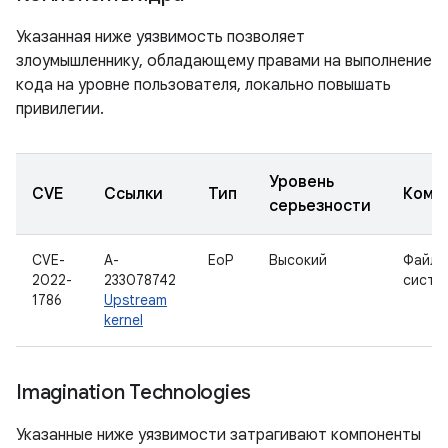
Указанная ниже уязвимость позволяет
злоумышленнику, обладающему правами на выполнение
кода на уровне пользователя, локально повышать
привилегии.
Уровень
CVE
Ссылки
Тип
Комп
серьезности
CVE-
A-
EoP
Высокий
Файло
2022-
233078742
систе
1786
Upstream
kernel
Imagination Technologies
Указанные ниже уязвимости затрагивают компоненты