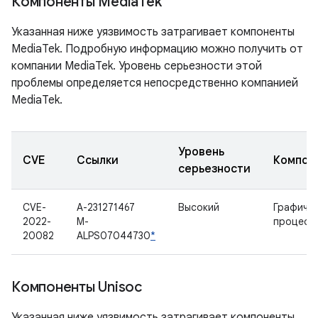
Компоненты Media
Tek
Указанная ниже уязвимость затрагивает компоненты
MediaTek. Подробную информацию можно получить от
компании MediaTek. Уровень серьезности этой
проблемы определяется непосредственно компанией
MediaTek.
Уровень
CVE
Ссылки
Компон
серьезности
CVE-
A-231271467
Высокий
Графиче
2022-
M-
процесс
20082
ALPS07044730
*
Компоненты Unisoc
Указанная ниже уязвимость затрагивает компоненты