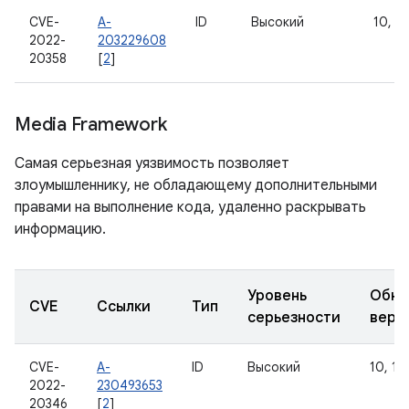
CVE-
A-
ID
Высокий
10, 11
2022-
203229608
20358
[
2
]
Media Framework
Самая серьезная уязвимость позволяет
злоумышленнику, не обладающему дополнительными
правами на выполнение кода, удаленно раскрывать
информацию.
Уровень
Обно
CVE
Ссылки
Тип
серьезности
верс
CVE-
A-
ID
Высокий
10, 11,
2022-
230493653
20346
[
2
]