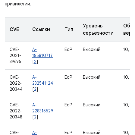
привилегии.
Уровень
Обн
CVE
Ссылки
Тип
серьезности
верс
CVE-
A-
EoP
Высокий
10, 11
2021-
185810717
39696
[
2
]
CVE-
A-
EoP
Высокий
10, 11
2022-
232541124
20344
[
2
]
CVE-
A-
EoP
Высокий
10, 11
2022-
228315529
20348
[
2
]
CVE-
A-
EoP
Высокий
10, 11