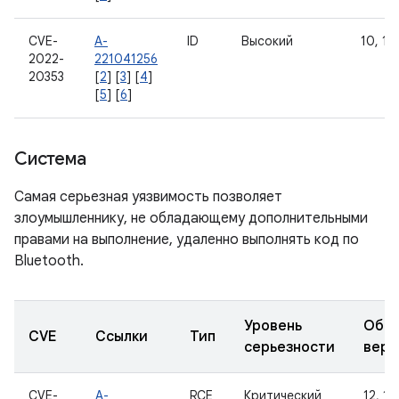
CVE-
A-
ID
Высокий
10, 11,
2022-
221041256
20353
[
2
] [
3
] [
4
]
[
5
] [
6
]
Система
Самая серьезная уязвимость позволяет
злоумышленнику, не обладающему дополнительными
правами на выполнение, удаленно выполнять код по
Bluetooth.
Уровень
Обно
CVE
Ссылки
Тип
серьезности
верс
CVE-
A-
RCE
Критический
12, 12