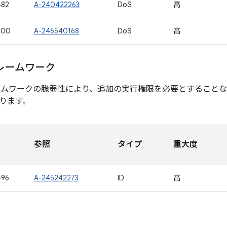
482
A-240422263
DoS
高
500
A-246540168
DoS
高
レームワーク
ームワークの脆弱性により、追加の実行権限を必要とすること
ります。
参照
タイプ
重大度
496
A-245242273
ID
高