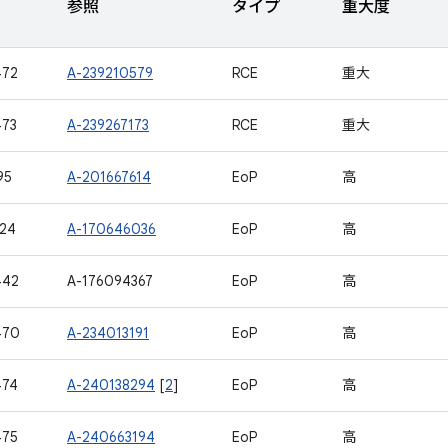
参照
タイプ
重大度
472
A-239210579
RCE
重大
473
A-239267173
RCE
重大
95
A-201667614
EoP
高
24
A-170646036
EoP
高
442
A-176094367
EoP
高
470
A-234013191
EoP
高
474
A-240138294
[
2
]
EoP
高
475
A-240663194
EoP
高