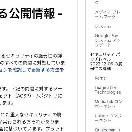
ク
る公開情報 -
メディア フレ
ームワーク
システム
Google Play
システム アッ
プデート
セキュリティ パ
を与えるセキュリティの脆弱性の詳
ッチレベル
下記のすべての問題に対処していま
2022-12-05 の脆
弱性の詳細
バージョンを確認して更新する方法
を
Kernel
Imagination
されます。下記の問題に対するソー
Technologies
ジェクト（AOSP）リポジトリに
MediaTek コン
します。
ポーネント
された重大なセキュリティの脆
Unisoc コンポ
ーネント
ドが実行されるおそれがありま
響に基づいています。プラット
Qualcomm コ