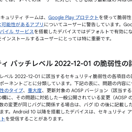
gle では、すべてのユーザーに対し、できる限り最新版の Andr
。
d セキュリティ チームは、
Google Play プロテクト
を使って脆弱性
な可能性があるアプリ
についてユーザーに警告しています。Googl
 モバイル サービス
を搭載したデバイスではデフォルトで有効になってお
をインストールするユーザーにとっては特に重要です。
 パッチレベル 2022-12-01 の脆弱性の
ベル 2022-12-01 に該当するセキュリティ脆弱性の各項
ポーネントごとに分類しています。下記の表に、問題の内容につい
性のタイプ
、
重大度
、更新対象の AOSP バージョン（該当
D の欄に、その問題に対処した一般公開されている変更（AOSP
数の変更が同じバグに関係する場合は、バグ ID の後に記載し
す。Android 10 以降を搭載したデバイスは、セキュリティ
ート
を受信することがあります。