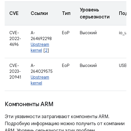
Уровень
CVE
Ссылки
Тип
Подк
серьезности
CVE-
A-
EoP
Высокий
io_uri
2022-
264692298
4696
Upstream
kernel
[
2
]
CVE-
A-
EoP
Высокий
USB
2023-
264029575
20941
Upstream
kernel
Компоненты ARM
Эти уязвимости затрагивают компоненты ARM.
Подробную информацию можно получить от компании
ARM. Уровень серьезности этих проблем