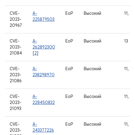
CVE-
A-
EoP
Высокий
11, 12
2023-
225879503
20967
CVE-
A-
EoP
Высокий
13
2023-
262892300
21084
[
2
]
CVE-
A-
EoP
Высокий
11, 12
2023-
238298970
21086
CVE-
A-
EoP
Высокий
11, 12
2023-
228450832
21093
CVE-
A-
EoP
Высокий
11, 12
2023-
243377226