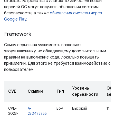
скобках. Устройства с Android 10 или более новой
версией ОС могут получать обновления системы
безопасности, а также
обновления системы через
Google Play
.
Framework
Самая серьезная уязвимость позволяет
злоумышленнику, не обладающему дополнительными
правами на выполнение кода, локально повышать
привилегии. Для этого не требуется взаимодействие с
пользователем.
Уровень
Обн
CVE
Ссылки
Тип
серьезности
вер
CVE-
A-
EoP
Высокий
11, 1
2023-
230492955