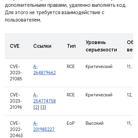
дополнительными правами, удаленно выполнять код.
Для этого не требуется взаимодействие с
пользователем.
Уровень
Обн
CVE
Ссылки
Тип
серьезности
вер
CVE-
A-
RCE
Критический
11, 12
2023-
264879662
21085
CVE-
A-
RCE
Критический
12, 12
2023-
254774758
21096
[
2
] [
3
]
CVE-
A-
EoP
Высокий
11, 12
2022-
231985227
20463