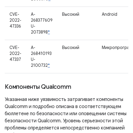
CVE-
A-
Высокий
Android
2022-
268377609
47336
U-
2073898
*
CVE-
A-
Высокий
Микропрограм
2022-
268410193
47337
U-
2100732
*
Компоненты Qualcomm
Указанная ниже уязвимость затрагивает компоненты
Qualcomm и подробно описана в соответствующем
бюллетене по безопасности или оповещении системы
безопасности Qualcomm. Уровень серьезности этой
проблемы определяется непосредственно компанией