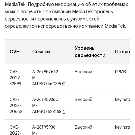
MediaTek. Подробную информацию об этих проблемах
можно получить от компании MediaTek. Уровень
серьезности перечисленных уязвимостей
определяется непосредственно компанией MediaTek.
Уровень
CVE
Ссылки
Подком
серьезности
CVE-
A-267957662
Высокий
RPMB
2022-
M-
32599
ALPS07460390
*
CVE-
A-267959360
Высокий
keyinstall
2023-
M-
20652
ALPS07628168
*
CVE-
A-267959361
Высокий
keyinstall
2023-
M-