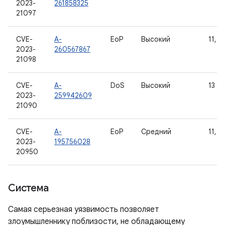
2023-
261858325
21097
CVE-
A-
EoP
Высокий
11, 1
2023-
260567867
21098
CVE-
A-
DoS
Высокий
13
2023-
259942609
21090
CVE-
A-
EoP
Средний
11, 1
2023-
195756028
20950
Система
Самая серьезная уязвимость позволяет
злоумышленнику поблизости, не обладающему