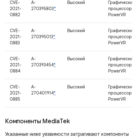
CVE-
A-
Высокий
Графический
2021-
270395803
*
процессор
0882
PowerVR
CVE-
A-
Высокий
Графический
2021-
270395013
*
процессор
0883
PowerVR
CVE-
A-
Высокий
Графический
2021-
270393454
*
процессор
0884
PowerVR
CVE-
A-
Высокий
Графический
2021-
270401914
*
процессор
0885
PowerVR
Компоненты Media
Tek
Указанные ниже уязвимости затрагивают компоненты