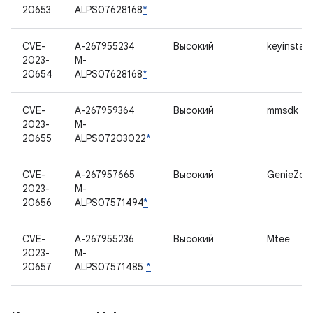
20653
ALPS07628168
*
CVE-
A-267955234
Высокий
keyinstall
2023-
M-
20654
ALPS07628168
*
CVE-
A-267959364
Высокий
mmsdk
2023-
M-
20655
ALPS07203022
*
CVE-
A-267957665
Высокий
GenieZon
2023-
M-
20656
ALPS07571494
*
CVE-
A-267955236
Высокий
Mtee
2023-
M-
20657
ALPS07571485
*