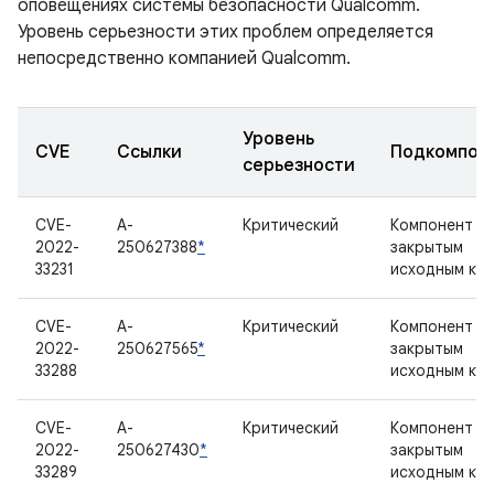
оповещениях системы безопасности Qualcomm.
Уровень серьезности этих проблем определяется
непосредственно компанией Qualcomm.
Уровень
CVE
Ссылки
Подкомпон
серьезности
CVE-
A-
Критический
Компонент с
2022-
250627388
*
закрытым
33231
исходным ко
CVE-
A-
Критический
Компонент с
2022-
250627565
*
закрытым
33288
исходным ко
CVE-
A-
Критический
Компонент с
2022-
250627430
*
закрытым
33289
исходным ко