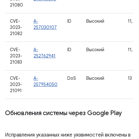
21080
CVE-
A-
ID
Высокий
11, 12
2023-
257030107
21082
CVE-
A-
ID
Высокий
11, 12
2023-
252762941
21083
CVE-
A-
DoS
Высокий
13
2023-
257954050
21091
Обновления системы через Google Play
Исправления указанных ниже уязвимостей включены в