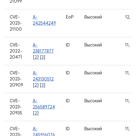
21099
CVE-
A-
EoP
Высокий
12, 12
2023-
242544249
21100
CVE-
A-
ID
Высокий
11, 12
2022-
238177877
20471
[
2
] [
3
]
CVE-
A-
ID
Высокий
11, 12
2023-
243130512
20909
[
2
] [
3
]
CVE-
A-
ID
Высокий
11, 12
2023-
256589724
20935
[
2
]
CVE-
A-
ID
Высокий
11, 12
2023-
245916076