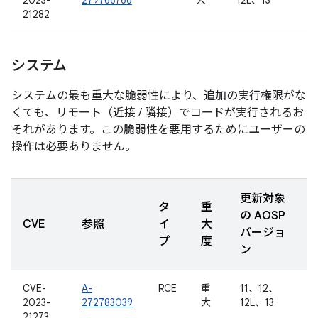
2023-
279766766
大
12L、13
21282
システム
システムの最も重大な脆弱性により、追加の実行権限がな
くても、リモート（近接 / 隣接）でコードが実行されるお
それがあります。この脆弱性を悪用するためにユーザーの
操作は必要ありません。
更新対象
タ
重
の AOSP
CVE
参照
イ
大
バージョ
プ
度
ン
CVE-
A-
RCE
重
11、12、
2023-
272783039
大
12L、13
21273