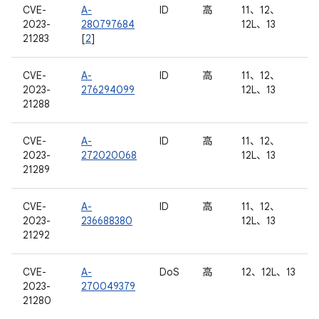
CVE-
A-
ID
高
11、12、
2023-
280797684
12L、13
21283
[
2
]
CVE-
A-
ID
高
11、12、
2023-
276294099
12L、13
21288
CVE-
A-
ID
高
11、12、
2023-
272020068
12L、13
21289
CVE-
A-
ID
高
11、12、
2023-
236688380
12L、13
21292
CVE-
A-
DoS
高
12、12L、13
2023-
270049379
21280