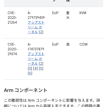
プ
度
CVE-
A-
EoP
重
KVM
2023-
279739439
大
21264
アップスト
リーム カ
ーネル
[
2
]
CVE-
A-
EoP
高
COW
2020-
174737879
29374
アップスト
リーム カ
ーネル
[
2
]
[
3
] [
4
] [
5
]
[
6
]
Arm コンポーネント
この脆弱性は Arm コンポーネントに影響を与えます。詳
細については Arm から直接入手できます。この問題の重