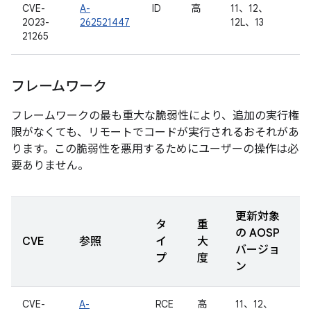
CVE-
A-
ID
高
11、12、
2023-
262521447
12L、13
21265
フレームワーク
フレームワークの最も重大な脆弱性により、追加の実行権
限がなくても、リモートでコードが実行されるおそれがあ
ります。この脆弱性を悪用するためにユーザーの操作は必
要ありません。
更新対象
タ
重
の AOSP
CVE
参照
イ
大
バージョ
プ
度
ン
CVE-
A-
RCE
高
11、12、