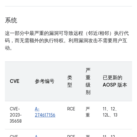
系统
这一部分中最严重的漏洞可导致远程（邻近/相邻）执行代
码，而无需额外的执行特权。利用漏洞攻击不需要用户互
动。
严
类
重
已更新的
CVE
参考编号
型
级
AOSP 版本
别
CVE-
A-
RCE
严
11、12、
2023-
274617156
重
12L、13
35658