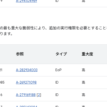
19
A-294104969
ID
高
の最も重大な脆弱性により、追加の実行権限を必要とすること
ります。
参照
タイプ
重大度
21
A-282934003
EoP
高
085
A-269271098
ID
高
16
A-279169188
[
2
]
ID
高