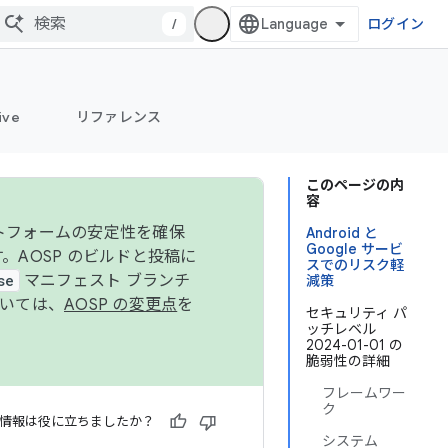
/
ログイン
ive
リファレンス
このページの内
容
ットフォームの安定性を確保
Android と
Google サービ
す。AOSP のビルドと投稿に
スでのリスク軽
se
マニフェスト ブランチ
減策
ついては、
AOSP の変更点
を
セキュリティ パ
ッチレベル
2024-01-01 の
脆弱性の詳細
フレームワー
ク
情報は役に立ちましたか？
システム