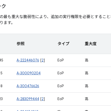
ーク
の最も重大な脆弱性により、追加の実行権限を必要とすること
ります。
参照
タイプ
重大度
45
A-222446076
[
2
]
EoP
高
15
A-300090204
EoP
高
18
A-300476626
EoP
高
23
A-283099444
[
2
]
EoP
高