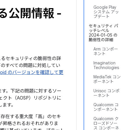
Google Play
る公開情報 -
システム アッ
プデート
セキュリティ パ
ッチレベル
2024-01-05 の
脆弱性の詳細
Arm コンポー
ネント
を与えるセキュリティの脆弱性の詳
Imagination
以下のすべての問題に対処してい
Technologies
droid のバージョンを確認して更
MediaTek コン
ポーネント
されます。下記の問題に対するソー
Unisoc コンポ
ーネント
ジェクト（AOSP）リポジトリに
します。
Qualcomm コ
ンポーネント
に存在する重大度「高」のセキ
Qualcomm ク
が昇格されるおそれがありま
ローズドソー
ス コンポーネ