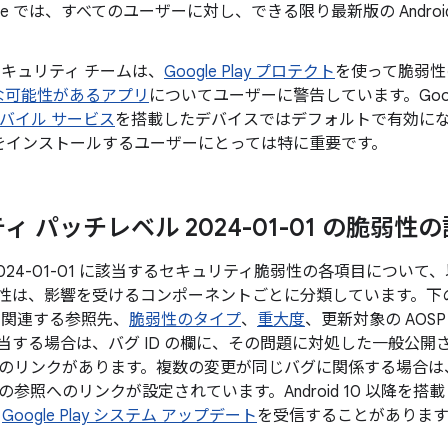
gle では、すべてのユーザーに対し、できる限り最新版の Andr
。
d セキュリティ チームは、
Google Play プロテクト
を使って脆弱性
な可能性があるアプリ
についてユーザーに警告しています。Googl
 モバイル サービス
を搭載したデバイスではデフォルトで有効になってお
をインストールするユーザーにとっては特に重要です。
 パッチレベル 2024-01-01 の脆弱性
024-01-01 に該当するセキュリティ脆弱性の各項目につい
性は、影響を受けるコンポーネントごとに分類しています。下
D、関連する参照先、
脆弱性のタイプ
、
重大度
、更新対象の AOS
当する場合は、バグ ID の欄に、その問題に対処した一般公開さ
のリンクがあります。複数の変更が同じバグに関係する場合は、バ
参照へのリンクが設定されています。Android 10 以降を
と
Google Play システム アップデート
を受信することがあります