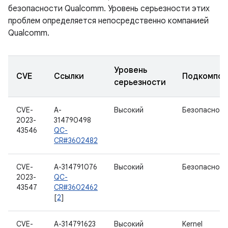
безопасности Qualcomm. Уровень серьезности этих
проблем определяется непосредственно компанией
Qualcomm.
Уровень
CVE
Ссылки
Подкомпон
серьезности
CVE-
A-
Высокий
Безопасност
2023-
314790498
43546
QC-
CR#3602482
CVE-
A-314791076
Высокий
Безопасност
2023-
QC-
43547
CR#3602462
[
2
]
CVE-
A-314791623
Высокий
Kernel