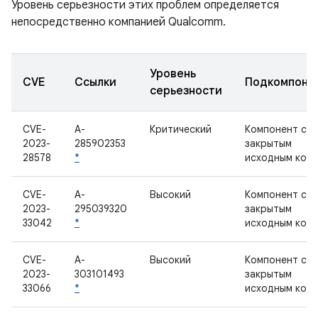
Уровень серьезности этих проблем определяется
непосредственно компанией Qualcomm.
Уровень
CVE
Ссылки
Подкомпоне
серьезности
CVE-
A-
Критический
Компонент с
2023-
285902353
закрытым
28578
*
исходным код
CVE-
A-
Высокий
Компонент с
2023-
295039320
закрытым
33042
*
исходным код
CVE-
A-
Высокий
Компонент с
2023-
303101493
закрытым
33066
*
исходным код