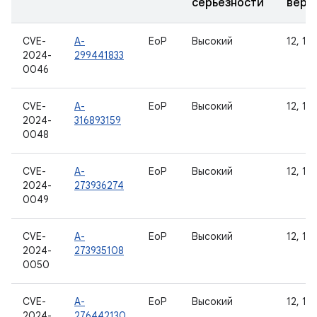
серьезности
верс
CVE-
A-
EoP
Высокий
12, 12L
2024-
299441833
0046
CVE-
A-
EoP
Высокий
12, 12L
2024-
316893159
0048
CVE-
A-
EoP
Высокий
12, 12L
2024-
273936274
0049
CVE-
A-
EoP
Высокий
12, 12L
2024-
273935108
0050
CVE-
A-
EoP
Высокий
12, 12L
2024-
276442130