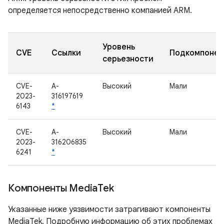
определяется непосредственно компанией ARM.
Уровень
CVE
Ссылки
Подкомпонен
серьезности
CVE-
A-
Высокий
Мали
2023-
316197619
6143
*
CVE-
A-
Высокий
Мали
2023-
316206835
6241
*
Компоненты Media
Tek
Указанные ниже уязвимости затрагивают компоненты
MediaTek. Подробную информацию об этих проблемах