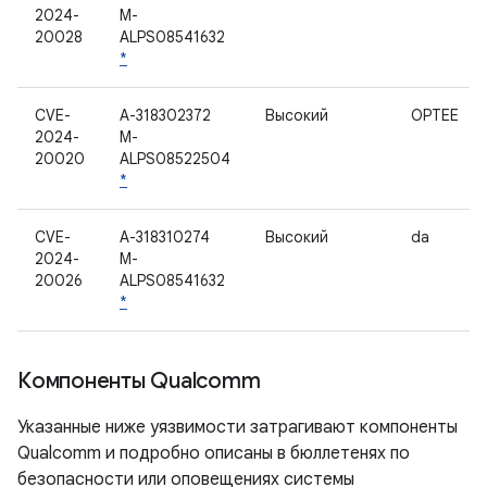
2024-
M-
20028
ALPS08541632
*
CVE-
A-318302372
Высокий
OPTEE
2024-
M-
20020
ALPS08522504
*
CVE-
A-318310274
Высокий
da
2024-
M-
20026
ALPS08541632
*
Компоненты Qualcomm
Указанные ниже уязвимости затрагивают компоненты
Qualcomm и подробно описаны в бюллетенях по
безопасности или оповещениях системы