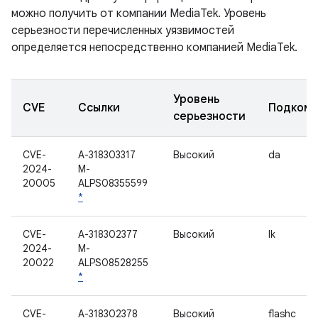
можно получить от компании MediaTek. Уровень
серьезности перечисленных уязвимостей
определяется непосредственно компанией MediaTek.
Уровень
CVE
Ссылки
Подкомп
серьезности
CVE-
A-318303317
Высокий
da
2024-
M-
20005
ALPS08355599
*
CVE-
A-318302377
Высокий
lk
2024-
M-
20022
ALPS08528255
*
CVE-
A-318302378
Высокий
flashc