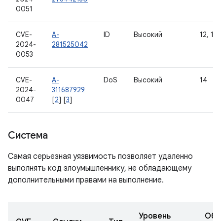
0051
CVE-
A-
ID
Высокий
12, 12L
2024-
281525042
0053
CVE-
A-
DoS
Высокий
14
2024-
311687929
0047
[
2
] [
3
]
Система
Самая серьезная уязвимость позволяет удаленно
выполнять код злоумышленнику, не обладающему
дополнительными правами на выполнение.
Уровень
Обн