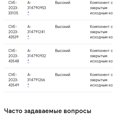
CVE-
A-
Высокий
Компонент с
2023-
314790953
закрытым
33105
*
исходным код
CVE-
A-
Высокий
Компонент с
2023-
314791241
закрытым
43539
*
исходным код
CVE-
A-
Высокий
Компонент с
2023-
314790932
закрытым
43548
*
исходным код
CVE-
A-
Высокий
Компонент с
2023-
314791266
закрытым
43549
*
исходным код
Часто задаваемые вопросы