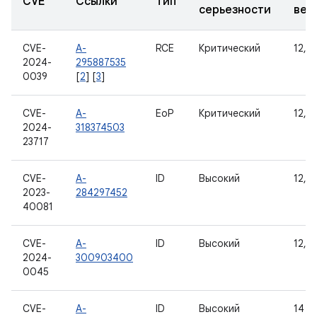
CVE
Ссылки
Тип
серьезности
вер
CVE-
A-
RCE
Критический
12, 1
2024-
295887535
0039
[
2
] [
3
]
CVE-
A-
EoP
Критический
12, 1
2024-
318374503
23717
CVE-
A-
ID
Высокий
12, 1
2023-
284297452
40081
CVE-
A-
ID
Высокий
12, 1
2024-
300903400
0045
CVE-
A-
ID
Высокий
14