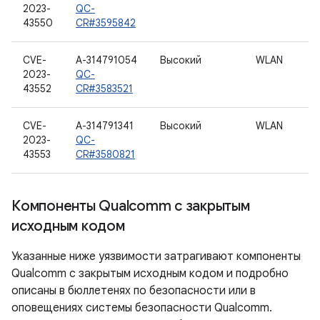
2023-
QC-
43550
CR#3595842
CVE-
A-314791054
Высокий
WLAN
2023-
QC-
43552
CR#3583521
CVE-
A-314791341
Высокий
WLAN
2023-
QC-
43553
CR#3580821
Компоненты Qualcomm с закрытым
исходным кодом
Указанные ниже уязвимости затрагивают компоненты
Qualcomm с закрытым исходным кодом и подробно
описаны в бюллетенях по безопасности или в
оповещениях системы безопасности Qualcomm.