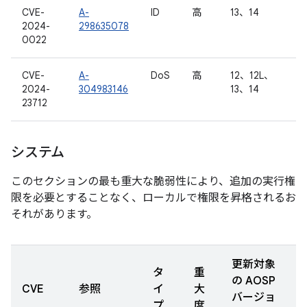
CVE-
A-
ID
高
13、14
2024-
298635078
0022
CVE-
A-
DoS
高
12、12L、
2024-
304983146
13、14
23712
システム
このセクションの最も重大な脆弱性により、追加の実行権
限を必要とすることなく、ローカルで権限を昇格されるお
それがあります。
更新対象
タ
重
の AOSP
CVE
参照
イ
大
バージョ
プ
度