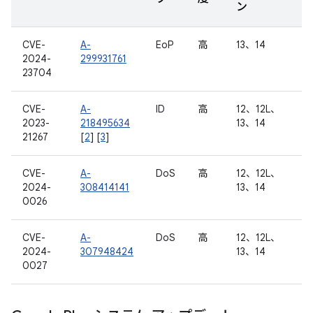
ン
CVE-
A-
EoP
高
13、14
2024-
299931761
23704
CVE-
A-
ID
高
12、12L、
2023-
218495634
13、14
21267
[
2
] [
3
]
CVE-
A-
DoS
高
12、12L、
2024-
308414141
13、14
0026
CVE-
A-
DoS
高
12、12L、
2024-
307948424
13、14
0027