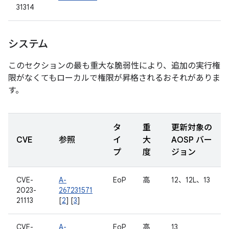
31314
システム
このセクションの最も重大な脆弱性により、追加の実行権
限がなくてもローカルで権限が昇格されるおそれがありま
す。
タ
重
更新対象の
CVE
参照
イ
大
AOSP バー
プ
度
ジョン
CVE-
A-
EoP
高
12、12L、13
2023-
267231571
21113
[
2
] [
3
]
CVE-
A-
EoP
高
13