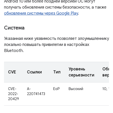
Android 10 или более поздней версией ОС могут
получать обновления системы безопасности, а также
обновления системы через Google Play
.
Система
Указанная ниже уязвимость позволяет злоумышленнику
локально повышать привилегии в настройках
Bluetooth.
Уровень
Обно
CVE
Ссылки
Тип
серьезности
верс
CVE-
A-
EoP
Высокий
10, 11,
2022-
220741473
20429