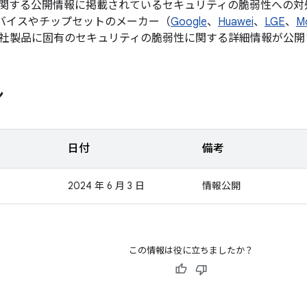
関する公開情報に掲載されているセキュリティの脆弱性への対
d デバイスやチップセットのメーカー（
Google
、
Huawei
、
LGE
、
M
社製品に固有のセキュリティの脆弱性に関する詳細情報が公開
ン
日付
備考
2024 年 6 月 3 日
情報公開
この情報は役に立ちましたか？