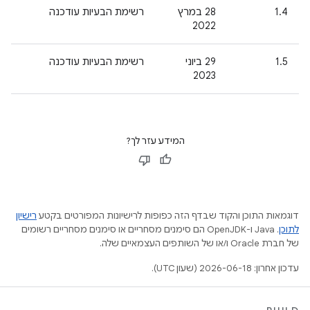
1.4
‫28 במרץ
רשימת הבעיות עודכנה
2022
1.5
‫29 ביוני
רשימת הבעיות עודכנה
2023
המידע עזר לך?
דוגמאות התוכן והקוד שבדף הזה כפופות לרישיונות המפורטים בקטע
רישיון
לתוכן
.‏ Java ו-OpenJDK הם סימנים מסחריים או סימנים מסחריים רשומים
של חברת Oracle ו/או של השותפים העצמאיים שלה.
עדכון אחרון: 2026-06-18 (שעון UTC).