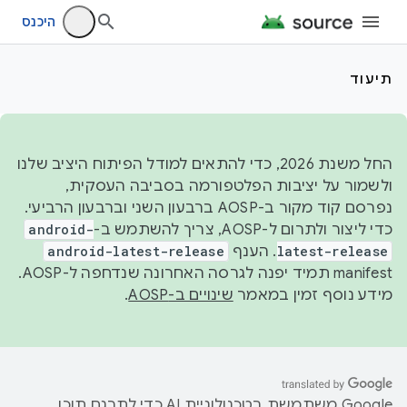
היכנס
תיעוד
החל משנת 2026, כדי להתאים למודל הפיתוח היציב שלנו
ולשמור על יציבות הפלטפורמה בסביבה העסקית,
נפרסם קוד מקור ב-AOSP ברבעון השני וברבעון הרביעי.
כדי ליצור ולתרום ל-AOSP, צריך להשתמש ב-
android-
latest-release
. הענף
android-latest-release
manifest תמיד יפנה לגרסה האחרונה שנדחפה ל-AOSP.
מידע נוסף זמין במאמר
שינויים ב-AOSP
.
‫Google משתמשת בטכנולוגיית AI כדי לתרגם תוכן