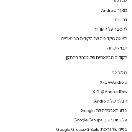
BUILD
מאגר Android
דרישות
להסבר על ההורדה
תצוגה מקדימה של הקודים הבינאריים
גיבוי קושחה
הקודים הבינאריים של מנהל ההתקן
המרכז
‫‎@Android ב-X
‫‎@AndroidDev ב-X
הבלוג של Android
בלוג האבטחה של Google
פלטפורמה ב-Google Groups
בנייה של גרסת Build ב-Google Groups