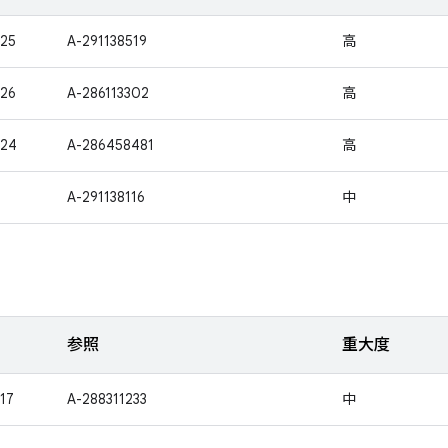
25
A-291138519
高
26
A-286113302
高
424
A-286458481
高
1
A-291138116
中
参照
重大度
17
A-288311233
中