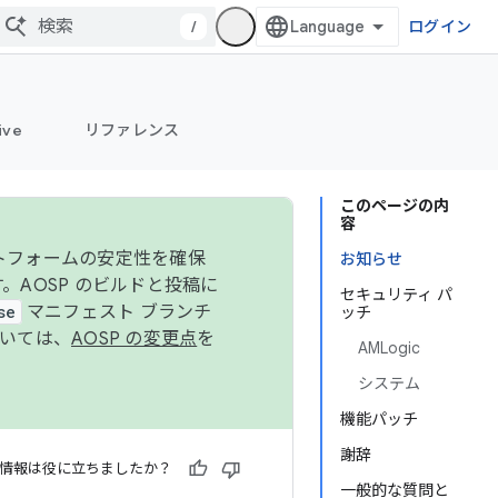
/
ログイン
ive
リファレンス
このページの内
容
ットフォームの安定性を確保
お知らせ
す。AOSP のビルドと投稿に
セキュリティ パ
se
マニフェスト ブランチ
ッチ
ついては、
AOSP の変更点
を
AMLogic
システム
機能パッチ
謝辞
情報は役に立ちましたか？
一般的な質問と