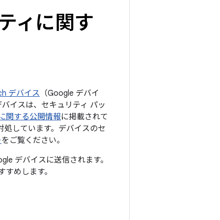
キュリティに関す
atch デバイス
（Google デバイ
デバイスは、セキュリティ パッ
ティに関する公開情報
に掲載されて
対処しています。デバイスのセ
ー
をご覧ください。
ogle デバイスに送信されます。
すすめします。