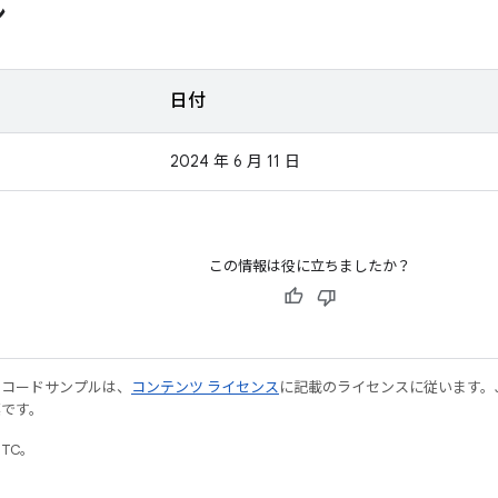
ン
日付
2024 年 6 月 11 日
この情報は役に立ちましたか？
やコードサンプルは、
コンテンツ ライセンス
に記載のライセンスに従います。Java
標です。
UTC。