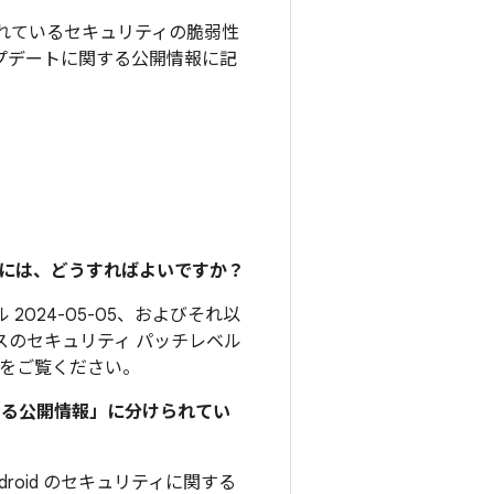
に掲載されているセキュリティの脆弱性
のアップデートに関する公開情報に記
るには、どうすればよいですか？
 2024-05-05、およびそれ以
スのセキュリティ パッチレベル
手順をご覧ください。
関する公開情報」に分けられてい
roid のセキュリティに関する