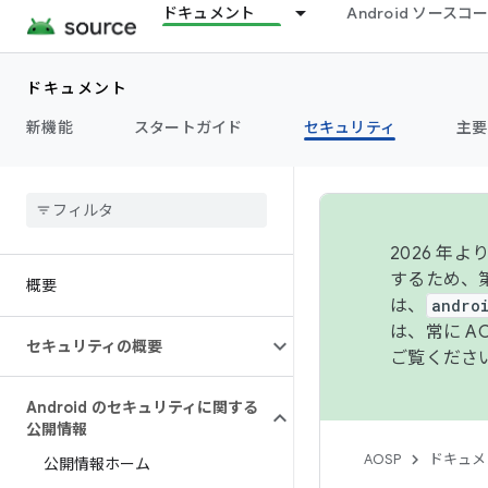
ドキュメント
Android ソース
ドキュメント
新機能
スタートガイド
セキュリティ
主要
2026 
するため、第
概要
は、
andro
は、常に 
セキュリティの概要
ご覧くださ
Android のセキュリティに関する
公開情報
AOSP
ドキュメ
公開情報ホーム