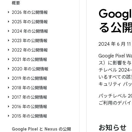
概要
Goog
2026 年の公開情報
2025 年の公開情報
る公開情
2024 年の公開情報
2023 年の公開情報
2024 年 6 月 
2022 年の公開情報
Google Pi
2021 年の公開情報
ス）に影響を与
2020 年の公開情報
チレベル 2024
いるすべての該
2019 年の公開情報
キュリティ パ
2018 年の公開情報
パッチレベル 2
2017 年の公開情報
ご利用のデバイ
2016 年の公開情報
2015 年の公開情報
お知らせ
Google Pixel と Nexus の公開