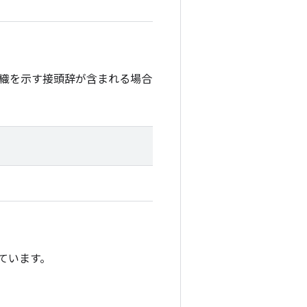
織を示す接頭辞が含まれる場合
けています。