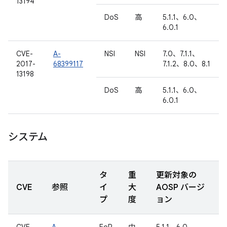
13194
DoS
高
5.1.1、6.0、
6.0.1
CVE-
A-
NSI
NSI
7.0、7.1.1、
2017-
68399117
7.1.2、8.0、8.1
13198
DoS
高
5.1.1、6.0、
6.0.1
システム
タ
重
更新対象の
CVE
参照
イ
大
AOSP バージ
プ
度
ョン