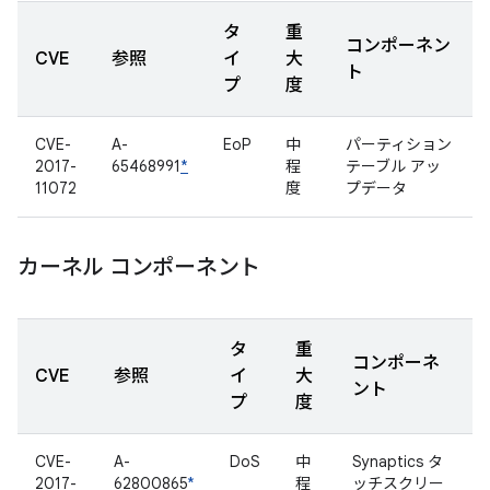
タ
重
コンポーネン
CVE
参照
イ
大
ト
プ
度
CVE-
A-
EoP
中
パーティション
2017-
65468991
*
程
テーブル アッ
11072
度
プデータ
カーネル コンポーネント
タ
重
コンポーネ
CVE
参照
イ
大
ント
プ
度
CVE-
A-
DoS
中
Synaptics タ
2017-
62800865
*
程
ッチスクリー