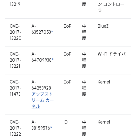
13219
度
ン コントロー
ラ
CVE-
A-
EoP
中
BlueZ
2017-
63527053
*
程
13220
度
CVE-
A-
EoP
中
Wi-Fi ドライバ
2017-
64709938
*
程
13221
度
CVE-
A-
EoP
中
Kernel
2017-
64253928
程
11473
アップスト
度
リーム カー
ネル
CVE-
A-
ID
中
Kernel
2017-
38159576
*
程
13222
度