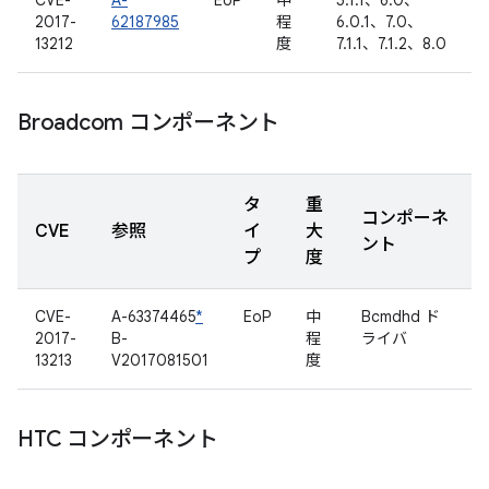
CVE-
A-
EoP
中
5.1.1、6.0、
2017-
62187985
程
6.0.1、7.0、
13212
度
7.1.1、7.1.2、8.0
Broadcom コンポーネント
タ
重
コンポーネ
CVE
参照
イ
大
ント
プ
度
CVE-
A-63374465
*
EoP
中
Bcmdhd ド
2017-
B-
程
ライバ
13213
V2017081501
度
HTC コンポーネント