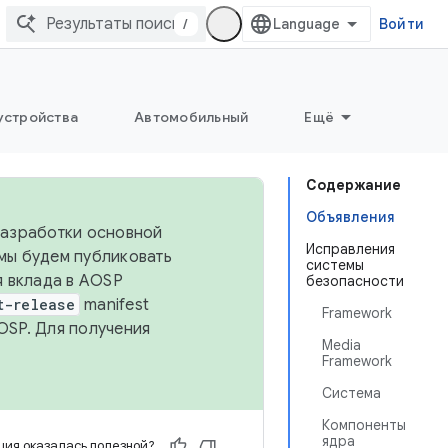
/
Войти
устройства
Автомобильный
Ещё
Содержание
Объявления
 разработки основной
Исправления
 мы будем публиковать
системы
я вклада в AOSP
безопасности
t-release
manifest
Framework
OSP. Для получения
Media
Framework
Система
Компоненты
ядра
ия оказалась полезной?