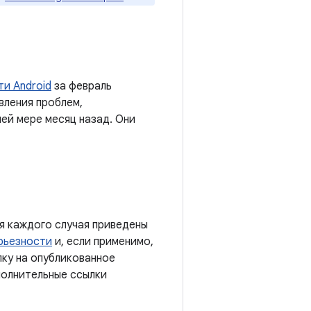
и Android
за февраль
вления проблем,
ей мере месяц назад. Они
я каждого случая приведены
рьезности
и, если применимо,
лку на опубликованное
полнительные ссылки