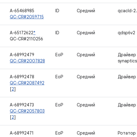
A-65468985
ID
Средний
qcacld-2
QC-CR#2059715
A-65172622
*
ID
Средний
qdsp6v2
QC-CR#2110256
A-68992479
EoP
Средний
Драйвер
QC-CR#2007828
synaptic
A-68992478
EoP
Средний
Драйвер 
QC-CR#2087492
[
2
]
A-68992473
EoP
Средний
Драйвер 
QC-CR#2057803
[
2
]
A-68992471
EoP
Средний
Ротатор