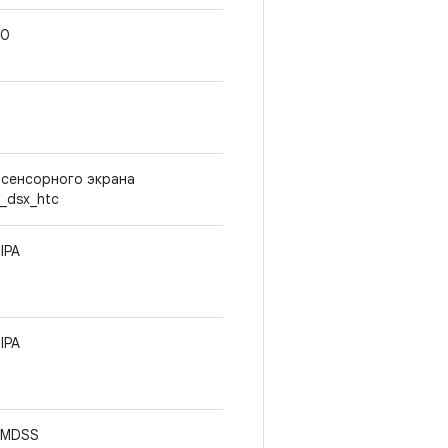
.0
 сенсорного экрана
s_dsx_htc
IPA
IPA
 MDSS