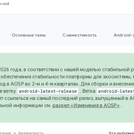
roid
Основные темы
Совместимость
Android-
2026 года, в соответствии с нашей моделью стабильной
я обеспечения стабильности платформы для экосистемы,
од в AOSP во 2-м и 4-м кварталах. Для сборки и внесени
е ветку
android-latest-release
. Ветка
android-lates
ет ссылаться на самый последний релиз, выпущенный в A
льной информации см.
раздел «Изменения в AOSP»
.
тация
Безопасность
Эта информац