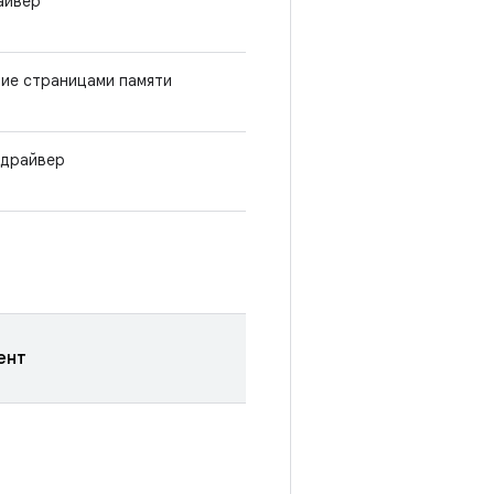
айвер
ие страницами памяти
 драйвер
ент