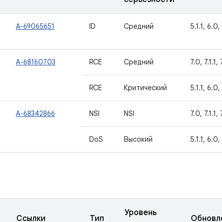
A-69065651
ID
Средний
5.1.1, 6.0, 
A-68160703
RCE
Средний
7.0, 7.1.1, 
RCE
Критический
5.1.1, 6.0,
A-68342866
NSI
NSI
7.0, 7.1.1, 
DoS
Высокий
5.1.1, 6.0,
Уровень
Ссылки
Тип
Обновл