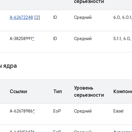
серьезности
A-62672248
[
2
]
ID
Средний
6.0, 6.0.1,
A-38258991
*
ID
Средний
5.1.1, 6.0,
 ядра
Уровень
Ссылки
Тип
Компон
серьезности
A-62678986
*
EoP
Средний
Easel