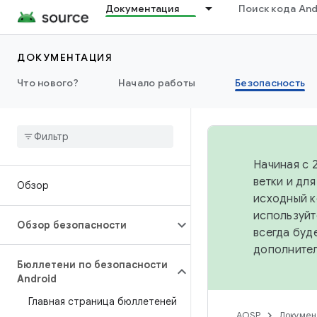
Документация
Поиск кода And
ДОКУМЕНТАЦИЯ
Что нового?
Начало работы
Безопасность
Начиная с 
ветки и дл
Обзор
исходный к
используйт
Обзор безопасности
всегда буд
дополните
Бюллетени по безопасности
Android
Главная страница бюллетеней
AOSP
Докумен