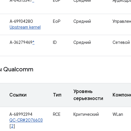
A-64315347
*
EoP
Средний
Аудиодр
A-69934280
EoP
Средний
Управлен
Upstream kernel
A-36279469
*
ID
Средний
Сетевой
ы Qualcomm
Уровень
Ссылки
Тип
Компон
серьезности
A-68992394
RCE
Критический
WLan
QC-CR#2076603
[
2
]