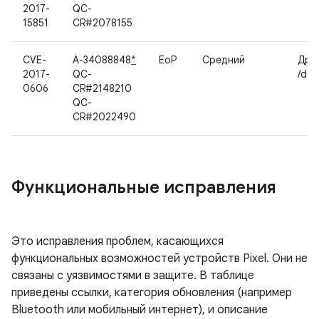
2017-
QC-
15851
CR#2078155
CVE-
A-34088848
*
EoP
Средний
Дра
2017-
QC-
/dev
0606
CR#2148210
QC-
CR#2022490
Функциональные исправления
Это исправления проблем, касающихся
функциональных возможностей устройств Pixel. Они не
связаны с уязвимостями в защите. В таблице
приведены ссылки, категория обновления (например
Bluetooth или мобильный интернет), и описание