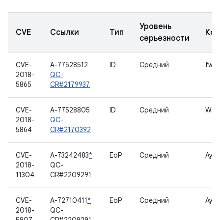
Уровень
CVE
Ссылки
Тип
Ком
серьезности
CVE-
A-77528512
ID
Средний
fwlo
2018-
QC-
5865
CR#2179937
CVE-
A-77528805
ID
Средний
WM
2018-
QC-
5864
CR#2170392
CVE-
A-73242483
*
EoP
Средний
Ауд
2018-
QC-
11304
CR#2209291
CVE-
A-72710411
*
EoP
Средний
Ауд
2018-
QC-