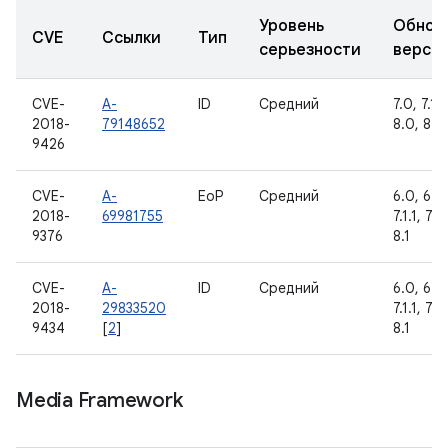
Уровень
Обнов
CVE
Ссылки
Тип
серьезности
верси
CVE-
A-
ID
Средний
7.0, 7.1.1
2018-
79148652
8.0, 8.1
9426
CVE-
A-
EoP
Средний
6.0, 6.0.
2018-
69981755
7.1.1, 7.1
9376
8.1
CVE-
A-
ID
Средний
6.0, 6.0.
2018-
29833520
7.1.1, 7.1
9434
[
2
]
8.1
Media Framework