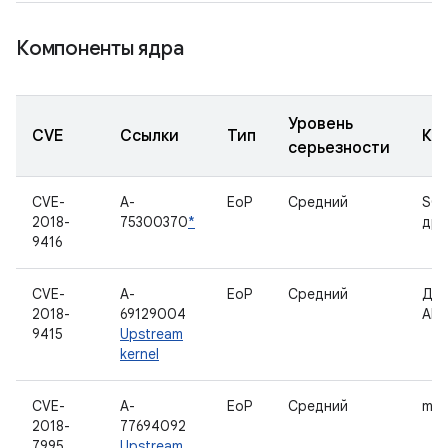
Компоненты ядра
Уровень
CVE
Ссылки
Тип
Ко
серьезности
CVE-
A-
EoP
Средний
SCS
2018-
75300370
*
дра
9416
CVE-
A-
EoP
Средний
Дра
2018-
69129004
AM
9415
Upstream
kernel
CVE-
A-
EoP
Средний
mch
2018-
77694092
7995
Upstream