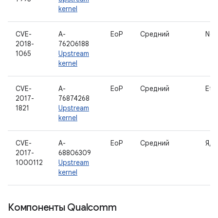
kernel
CVE-
A-
EoP
Средний
Netf
2018-
76206188
1065
Upstream
kernel
CVE-
A-
EoP
Средний
Eth
2017-
76874268
1821
Upstream
kernel
CVE-
A-
EoP
Средний
Ядр
2017-
68806309
1000112
Upstream
kernel
Компоненты Qualcomm