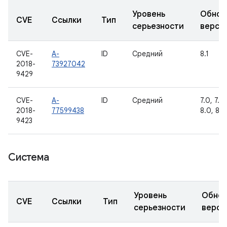
Уровень
Обнов
CVE
Ссылки
Тип
серьезности
верси
CVE-
A-
ID
Средний
8.1
2018-
73927042
9429
CVE-
A-
ID
Средний
7.0, 7.1.1
2018-
77599438
8.0, 8.1
9423
Система
Уровень
Обнов
CVE
Ссылки
Тип
серьезности
верси