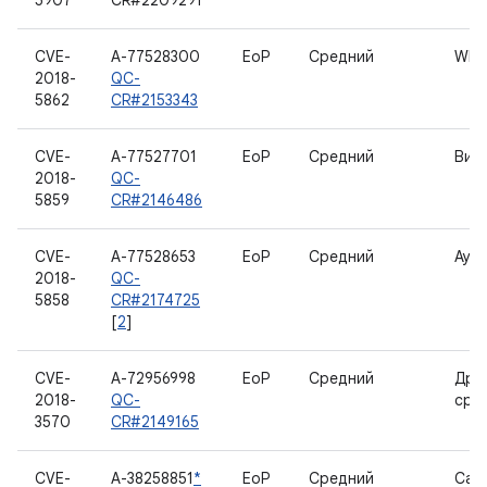
5907
CR#2209291
CVE-
A-77528300
EoP
Средний
WLA
2018-
QC-
5862
CR#2153343
CVE-
A-77527701
EoP
Средний
Вид
2018-
QC-
5859
CR#2146486
CVE-
A-77528653
EoP
Средний
Ауд
2018-
QC-
5858
CR#2174725
[
2
]
CVE-
A-72956998
EoP
Средний
Дра
2018-
QC-
cpui
3570
CR#2149165
CVE-
A-38258851
*
EoP
Средний
Cam