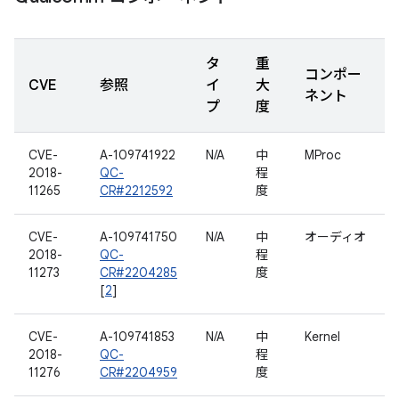
タ
重
コンポー
CVE
参照
イ
大
ネント
プ
度
CVE-
A-109741922
N/A
中
MProc
2018-
QC-
程
11265
CR#2212592
度
CVE-
A-109741750
N/A
中
オーディオ
2018-
QC-
程
11273
CR#2204285
度
[
2
]
CVE-
A-109741853
N/A
中
Kernel
2018-
QC-
程
11276
CR#2204959
度