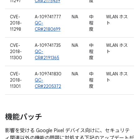
11297
CR#2175439
度
CVE-
A-109741777
N/A
中
WLAN ホス
2018-
QC-
程
ト
11298
CR#2180699
度
CVE-
A-109741735
N/A
中
WLAN ホス
2018-
QC-
程
ト
11300
CR#2191365
度
CVE-
A-109741830
N/A
中
WLAN ホス
2018-
QC-
程
ト
11301
CR#2205372
度
機能パッチ
影響を受ける Google Pixel デバイス向けに、セキュリテ
ィ関連以外の機能の問題に対処する下記のアップデートが