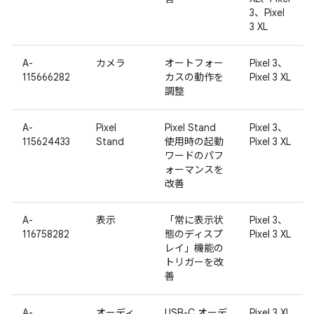
3、Pixel
3 XL
A-
カメラ
オートフォー
Pixel 3、
115666282
カスの動作を
Pixel 3 XL
調整
A-
Pixel
Pixel Stand
Pixel 3、
115624433
Stand
使用時の起動
Pixel 3 XL
ワードのパフ
ォーマンスを
改善
A-
表示
「常に表示状
Pixel 3、
116758282
態のディスプ
Pixel 3 XL
レイ」機能の
トリガーを改
善
A-
オーディ
USB-C オーデ
Pixel 3 XL