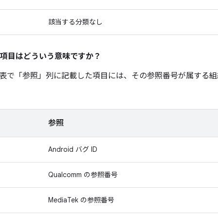
該当する分類なし
項目はどういう意味ですか？
表で「参照
」列に記載した項目には、その参照番号が属する組
参照
Android バグ ID
Qualcomm の参照番号
MediaTek の参照番号