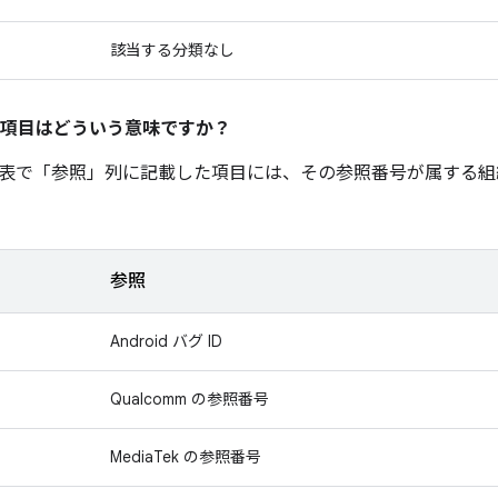
該当する分類なし
項目はどういう意味ですか？
表で「参照
」列に記載した項目には、その参照番号が属する組
参照
Android バグ ID
Qualcomm の参照番号
MediaTek の参照番号