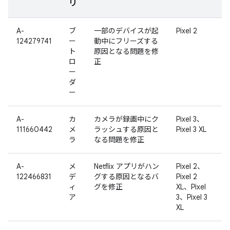
リ
A-
ブ
一部のデバイスが起
Pixel 2
124279741
ー
動中にフリーズする
ト
原因となる問題を修
ロ
正
ー
ダ
ー
A-
カ
カメラが録画中にク
Pixel 3、
111660442
メ
ラッシュする原因と
Pixel 3 XL
ラ
なる問題を修正
A-
メ
Netflix アプリがハン
Pixel 2、
122466831
デ
グする原因となるバ
Pixel 2
ィ
グを修正
XL、Pixel
ア
3、Pixel 3
XL