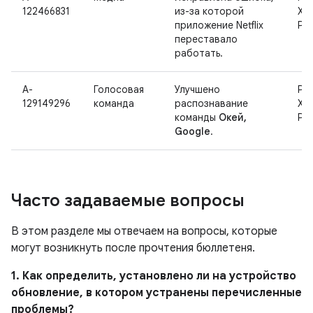
122466831
из-за которой
XL,
приложение Netflix
Pix
переставало
работать.
A-
Голосовая
Улучшено
Pix
129149296
команда
распознавание
XL,
команды
Окей,
Pix
Google
.
Часто задаваемые вопросы
В этом разделе мы отвечаем на вопросы, которые
могут возникнуть после прочтения бюллетеня.
1. Как определить, установлено ли на устройство
обновление, в котором устранены перечисленные
проблемы?