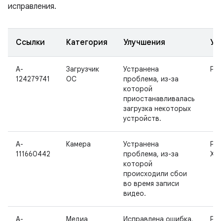
исправления.
Ссылки
Категория
Улучшения
Ус
A-
Загрузчик
Устранена
Pix
124279741
ОС
проблема, из-за
которой
приостанавливалась
загрузка некоторых
устройств.
A-
Камера
Устранена
Pixe
111660442
проблема, из-за
XL
которой
происходили сбои
во время записи
видео.
A-
Медиа
Исправлена ошибка,
Pix