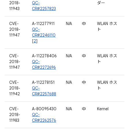
2018-
QC-
ダー
11943
CR#2257823
CVE-
A-112277911
N/A
中
WLAN ホス
2018-
QC-
ト
11947
CR#2246110
[
2
]
CVE-
A-112278406
N/A
中
WLAN ホス
2018-
QC-
ト
11947
CR#2272696
CVE-
A-112278151
N/A
中
WLAN ホス
2018-
QC-
ト
11942
CR#2257688
CVE-
A-80095430
N/A
中
Kernel
2018-
QC-
11983
CR#2262576