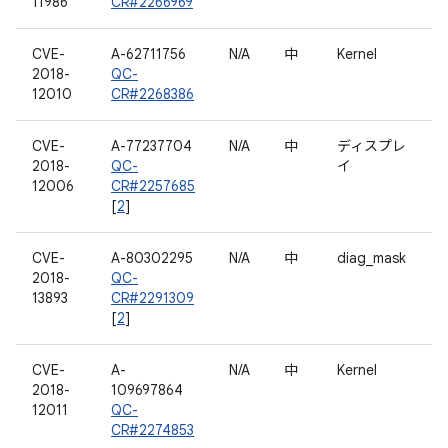
11986
CR#2266969
CVE-
A-62711756
N/A
中
Kernel
2018-
QC-
12010
CR#2268386
CVE-
A-77237704
N/A
中
ディスプレ
2018-
QC-
イ
12006
CR#2257685
[
2
]
CVE-
A-80302295
N/A
中
diag_mask
2018-
QC-
13893
CR#2291309
[
2
]
CVE-
A-
N/A
中
Kernel
2018-
109697864
12011
QC-
CR#2274853