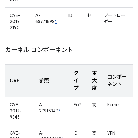
CVE-
A-
ID
中
ブートロー
2019-
68771598
*
ダー
2190
カーネル コンポーネント
タ
重
コンポー
CVE
参照
イ
大
ネント
プ
度
CVE-
A-
EoP
高
Kernel
2019-
27915347
*
9345
CVE-
A-
ID
高
VPN