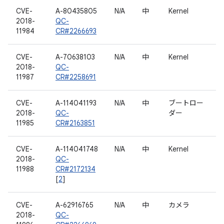
CVE-
A-80435805
N/A
中
Kernel
2018-
QC-
11984
CR#2266693
CVE-
A-70638103
N/A
中
Kernel
2018-
QC-
11987
CR#2258691
CVE-
A-114041193
N/A
中
ブートロー
2018-
QC-
ダー
11985
CR#2163851
CVE-
A-114041748
N/A
中
Kernel
2018-
QC-
11988
CR#2172134
[
2
]
CVE-
A-62916765
N/A
中
カメラ
2018-
QC-