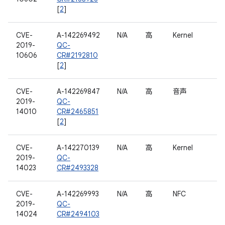
[
2
]
CVE-
A-142269492
N/A
高
Kernel
2019-
QC-
10606
CR#2192810
[
2
]
CVE-
A-142269847
N/A
高
音声
2019-
QC-
14010
CR#2465851
[
2
]
CVE-
A-142270139
N/A
高
Kernel
2019-
QC-
14023
CR#2493328
CVE-
A-142269993
N/A
高
NFC
2019-
QC-
14024
CR#2494103