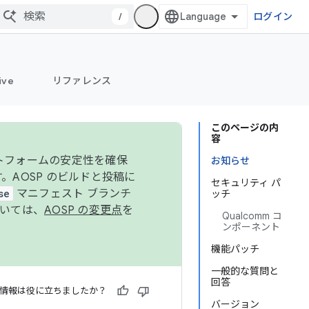
/
ログイン
ive
リファレンス
このページの内
容
ットフォームの安定性を確保
お知らせ
す。AOSP のビルドと投稿に
セキュリティ パ
se
マニフェスト ブランチ
ッチ
ついては、
AOSP の変更点
を
Qualcomm コ
ンポーネント
機能パッチ
一般的な質問と
回答
情報は役に立ちましたか？
バージョン