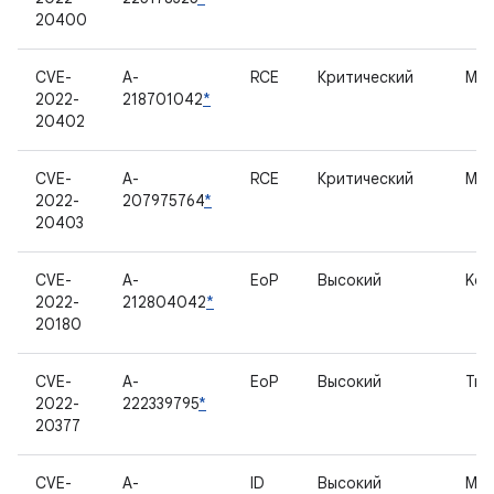
20400
CVE-
A-
RCE
Критический
Мо
2022-
218701042
*
20402
CVE-
A-
RCE
Критический
Мо
2022-
207975764
*
20403
CVE-
A-
EoP
Высокий
Ker
2022-
212804042
*
20180
CVE-
A-
EoP
Высокий
Tru
2022-
222339795
*
20377
CVE-
A-
ID
Высокий
Мо