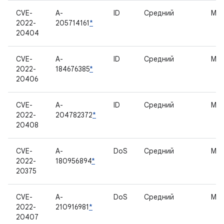
CVE-
A-
ID
Средний
Мо
2022-
205714161
*
20404
CVE-
A-
ID
Средний
Мо
2022-
184676385
*
20406
CVE-
A-
ID
Средний
Мо
2022-
204782372
*
20408
CVE-
A-
DoS
Средний
Мо
2022-
180956894
*
20375
CVE-
A-
DoS
Средний
Мо
2022-
210916981
*
20407