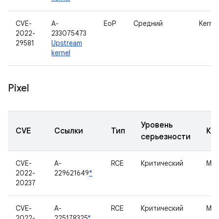
CVE-
A-
EoP
Средний
Kernel
2022-
233075473
29581
Upstream
kernel
Pixel
Уровень
CVE
Ссылки
Тип
Ко
серьезности
CVE-
A-
RCE
Критический
Мо
2022-
229621649
*
20237
CVE-
A-
RCE
Критический
Мо
2022-
225178325
*