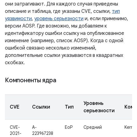
они затрагивают. Для каждого случая приведены
описание и таблица, где указаны CVE, ссылки,
тип
уязвимости
,
уровень серьезности
и, если применимо,
версии AOSP. Где возможно, мы добавляем к
идентификатору ошибки ссылку на опубликованное
изменение (например, список AOSP). Когда с одной
ошибкой связано несколько изменений,
дополнительные ссылки указываются в квадратных
скобках.
Компоненты ядра
Уровень
CVE
Ссылки
Тип
Комп
серьезности
CVE-
A-
EoP
Средний
Kernel
2021-
223967238