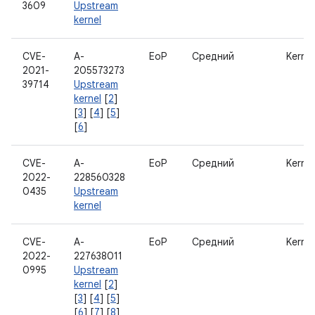
3609
Upstream
kernel
CVE-
A-
EoP
Средний
Kernel
2021-
205573273
39714
Upstream
kernel
[
2
]
[
3
] [
4
] [
5
]
[
6
]
CVE-
A-
EoP
Средний
Kernel
2022-
228560328
0435
Upstream
kernel
CVE-
A-
EoP
Средний
Kernel
2022-
227638011
0995
Upstream
kernel
[
2
]
[
3
] [
4
] [
5
]
[
6
] [
7
] [
8
]