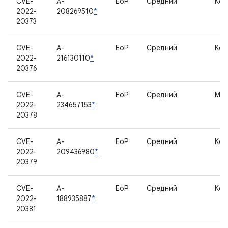
CVE-
A-
EoP
Средний
Ker
2022-
208269510
*
20373
CVE-
A-
EoP
Средний
Ker
2022-
216130110
*
20376
CVE-
A-
EoP
Средний
Мо
2022-
234657153
*
20378
CVE-
A-
EoP
Средний
Ker
2022-
209436980
*
20379
CVE-
A-
EoP
Средний
Ker
2022-
188935887
*
20381