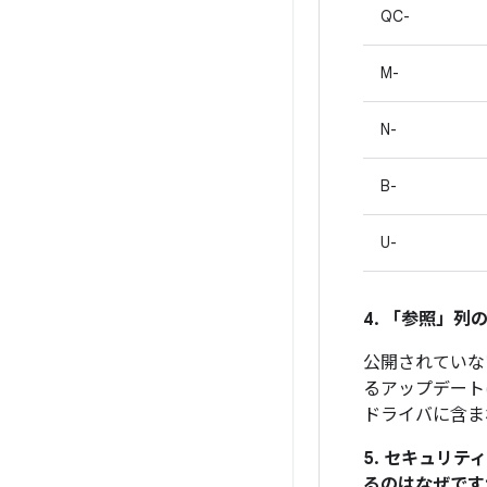
QC-
M-
N-
B-
U-
4. 「参照」
列の
公開されていな
るアップデート
ドライバに含ま
5. セキュリ
るのはなぜです