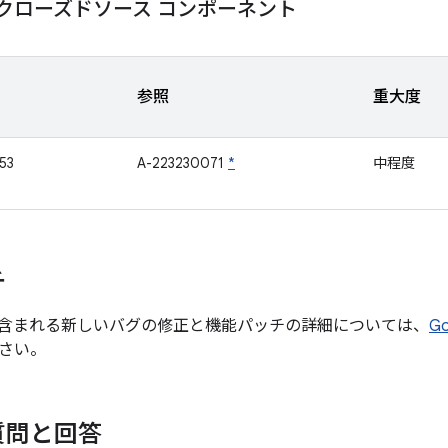
mm クローズドソース コンポーネント
参照
重大度
53
A-223230071
*
中程度
チ
含まれる新しいバグの修正と機能パッチの詳細については、
G
さい。
質問と回答