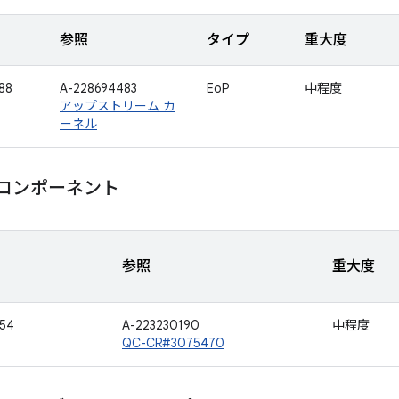
参照
タイプ
重大度
88
A-228694483
EoP
中程度
アップストリーム カ
ーネル
m コンポーネント
参照
重大度
54
A-223230190
中程度
QC-CR#3075470